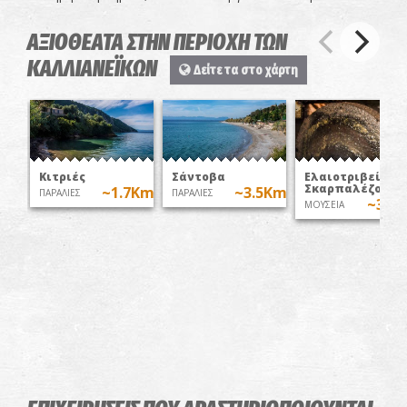
ΑΞΙΟΘΕΑΤΑ ΣΤΗΝ ΠΕΡΙΟΧΗ ΤΩΝ
ΚΑΛΛΙΑΝΕΪΚΩΝ
Δείτε τα στο χάρτη
Κιτριές
Σάντοβα
Ελαιοτριβείο Γ.
Σκαρπαλέζου
~1.7Km
~3.5Km
ΠΑΡΑΛΙΕΣ
ΠΑΡΑΛΙΕΣ
~3.9
ΜΟΥΣΕΙΑ