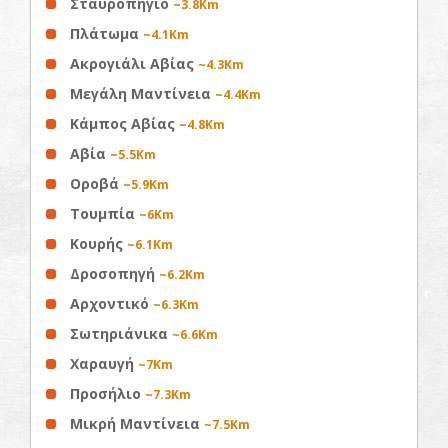
Σταυροπήγιο
~3.8Km
Πλάτωμα
~4.1Km
Ακρογιάλι Αβίας
~4.3Km
Μεγάλη Μαντίνεια
~4.4Km
Κάμπος Αβίας
~4.8Km
Αβία
~5.5Km
Οροβά
~5.9Km
Τουμπία
~6Km
Κουρής
~6.1Km
Δροσοπηγή
~6.2Km
Αρχοντικό
~6.3Km
Σωτηριάνικα
~6.6Km
Χαραυγή
~7Km
Προσήλιο
~7.3Km
Μικρή Μαντίνεια
~7.5Km