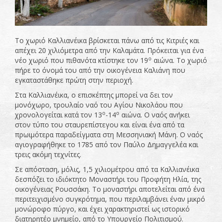
Το χωριό Καλλιανέικα βρίσκεται πάνω από τις Κιτριές και
απέχει 20 χιλιόμετρα από την Καλαμάτα. Πρόκειται για ένα
ο
νέο χωριό που πιθανότα κτίστηκε τον 19
αιώνα. Το χωριό
πήρε το όνομά του από την οικογένεια Καλιάνη που
εγκαταστάθηκε πρώτη στην περιοχή.
Στα Καλλιανέικα, ο επισκέπτης μπορεί να δει τον
μονόχωρο, τρουλαίο ναό του Αγίου Νικολάου που
ο
ο
χρονολογείται κατά τον 13
-14
αιώνα. Ο ναός ανήκει
στον τύπο του σταυρεπίστεγου και είναι ένα από τα
πρωιμότερα παραδείγματα στη Μεσσηνιακή Μάνη. Ο ναός
αγιογραφήθηκε το 1785 από τον Παύλο Δημαγγελέα και
τρεις ακόμη τεχνίτες.
Σε απόσταση, μόλις, 1,5 χιλιομέτρου από τα Καλλιανέικα
δεσπόζει το ιδιόκτητο Μοναστήρι του Προφήτη Ηλία, της
οικογένειας Ρουσσάκη. Το μοναστήρι αποτελείται από ένα
περιτειχισμένο συγκρότημα, που περιλαμβάνει έναν μικρό
μονώροφο πύργο, και έχει χαρακτηριστεί ως ιστορικό
διατηρητέο μνημείο, από το Υπουργείο Πολιτισμού.