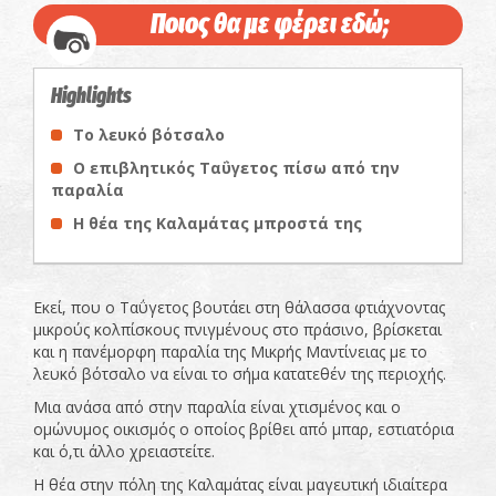
Ποιος θα με φέρει εδώ;
Highlights
Το λευκό βότσαλο
Ο επιβλητικός Ταΰγετος πίσω από την
παραλία
Η θέα της Καλαμάτας μπροστά της
Εκεί, που ο Ταΰγετος βουτάει στη θάλασσα φτιάχνοντας
μικρούς κολπίσκους πνιγμένους στο πράσινο, βρίσκεται
και η πανέμορφη παραλία της Μικρής Μαντίνειας με το
λευκό βότσαλο να είναι το σήμα κατατεθέν της περιοχής.
Μια ανάσα από στην παραλία είναι χτισμένος και ο
ομώνυμος οικισμός ο οποίος βρίθει από μπαρ, εστιατόρια
και ό,τι άλλο χρειαστείτε.
Η θέα στην πόλη της Καλαμάτας είναι μαγευτική ιδιαίτερα