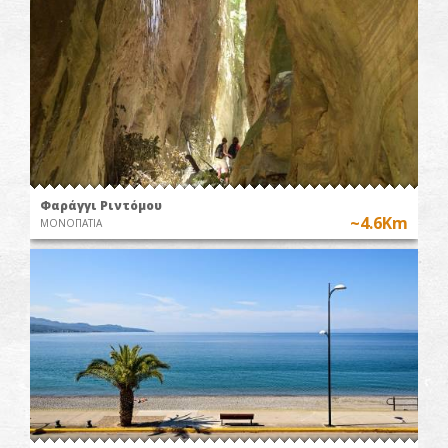
Φαράγγι Ριντόμου
~4.6Km
ΜΟΝΟΠΑΤΙΑ