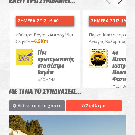
ΕΚΕΙ ΓΥΡΩ ΣΥΜΒΑΙΝΕΙ...
ΣΗΜΕΡΑ ΣΤΙΣ 19:00
ΣΗΜΕΡΑ ΣΤΙΣ 19:30
«Θέατρο Βαγόνι-Αυτοσχέδια
Πάρκο Κυκλοφοριακής
~6.5Km
~6
Σκηνή»
Αγωγής Καλαμάτας
Γίνε
4ο
πρωταγωνιστής
Μεσσηνια
στο Θέατρο
Γαστρονο
Βαγόνι
Μουσικό
Φεστιβάλ
ΔΡΩΜΕΝΑ
ΦΕΣΤΙΒΑΛ
ΜΕ ΤΙ ΝΑ ΤΟ ΣΥΝΔΥΑΣΕΙΣ...
7
Δείτε τα στο χάρτη
/7 φίλτρα