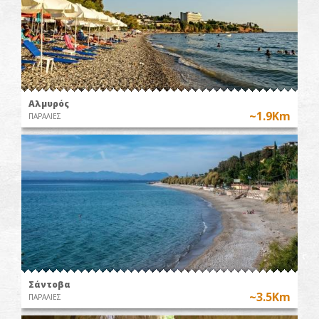
Αλμυρός
~1.9Km
ΠΑΡΑΛΙΕΣ
Σάντοβα
~3.5Km
ΠΑΡΑΛΙΕΣ