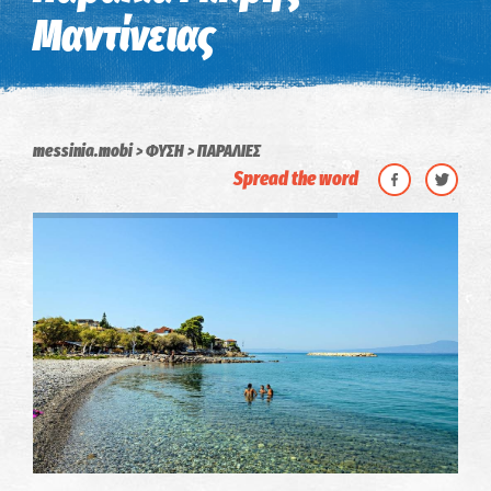
Μαντίνειας
messinia.mobi
ΦΥΣΗ
ΠΑΡΑΛΙΕΣ
Spread the word