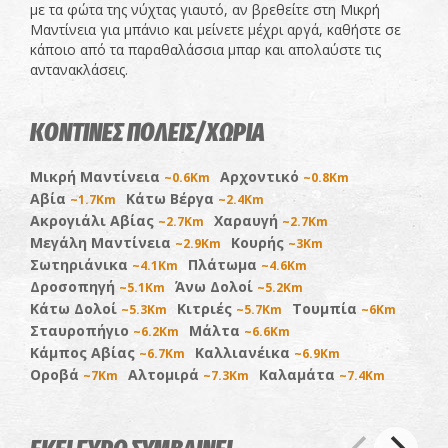
με τα φώτα της νύχτας γιαυτό, αν βρεθείτε στη Μικρή
Μαντίνεια για μπάνιο και μείνετε μέχρι αργά, καθήστε σε
κάποιο από τα παραθαλάσσια μπαρ και απολαύστε τις
αντανακλάσεις.
ΚΟΝΤΙΝΕΣ ΠΟΛΕΙΣ/ΧΩΡΙΑ
Μικρή Μαντίνεια
Αρχοντικό
~0.6Km
~0.8Km
Αβία
Κάτω Βέργα
~1.7Km
~2.4Km
Ακρογιάλι Αβίας
Χαραυγή
~2.7Km
~2.7Km
Μεγάλη Μαντίνεια
Κουρής
~2.9Km
~3Km
Σωτηριάνικα
Πλάτωμα
~4.1Km
~4.6Km
Δροσοπηγή
Άνω Δολοί
~5.1Km
~5.2Km
Κάτω Δολοί
Κιτριές
Τουμπία
~5.3Km
~5.7Km
~6Km
Σταυροπήγιο
Μάλτα
~6.2Km
~6.6Km
Κάμπος Αβίας
Καλλιανέικα
~6.7Km
~6.9Km
Οροβά
Αλτομιρά
Καλαμάτα
~7Km
~7.3Km
~7.4Km