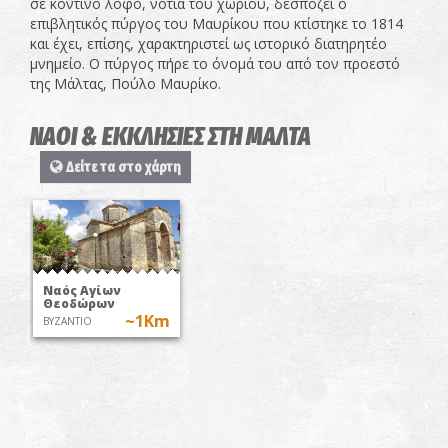
σε κοντινό λόφο, νότια του χωριού, δεσπόζει ο
επιβλητικός πύργος του Μαυρίκου που κτίστηκε το 1814
και έχει, επίσης, χαρακτηριστεί ως ιστορικό διατηρητέο
μνημείο. Ο πύργος πήρε το όνομά του από τον προεστό
της Μάλτας, Πούλο Μαυρίκο.
ΝΑΟΙ & ΕΚΚΛΗΣΙΕΣ ΣΤΗ ΜΑΛΤΑ
Δείτε τα στο χάρτη
Ναός Αγίων
Θεοδώρων
~1Km
ΒΥΖΑΝΤΙΟ