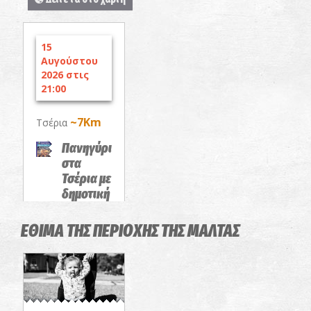
15
Αυγούστου
2026 στις
21:00
~7Km
Τσέρια
Πανηγύρι
στα
Τσέρια με
δημοτική
και λαϊκή
μουσική
ΕΘΙΜΑ ΤΗΣ ΠΕΡΙΟΧΗΣ ΤΗΣ ΜΑΛΤΑΣ
ΠΑΝΗΓΥΡΙΑ