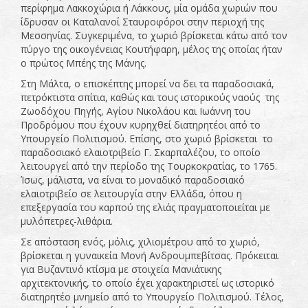
περίφημα Λακκοχώρια ή Λάκκους, μία ομάδα χωριών που
ίδρυσαν οι Καταλανοί Σταυροφόροι στην περιοχή της
Μεσσηνίας. Συγκεριμένα, το χωριό βρίσκεται κάτω από τον
πύργο της οικογένειας Κουτήφαρη, μέλος της οποίας ήταν
ο πρώτος Μπέης της Μάνης.
Στη Μάλτα, ο επισκέπτης μπορεί να δει τα παραδοσιακά,
πετρόκτιστα σπίτια, καθώς και τους ιστορικούς ναούς της
Ζωοδόχου Πηγής, Αγίου Νικολάου και Ιωάννη του
Προδρόμου που έχουν κυρηχθεί διατηρητέοι από το
Υπουργείο Πολιτισμού. Επίσης, στο χωριό βρίσκεται το
παραδοσιακό ελαιοτριβείο Γ. Σκαρπαλέζου, το οποίο
λειτουργεί από την περίοδο της Τουρκοκρατίας, το 1765.
Ίσως, μάλιστα, να είναι το μοναδικό παραδοσιακό
ελαιοτριβείο σε λειτουργία στην Ελλάδα, όπου η
επεξεργασία του καρπού της ελιάς πραγματοποιείται με
μυλόπετρες-λιθάρια.
Σε απόσταση ενός, μόλις, χιλιομέτρου από το χωριό,
βρίσκεται η γυναικεία Μονή Ανδρουμπεβίτσας. Πρόκειται
για Βυζαντινό κτίσμα με στοιχεία Μανιάτικης
αρχιτεκτονικής, το οποίο έχει χαρακτηριστεί ως ιστορικό
διατηρητέο μνημείο από το Υπουργείο Πολιτισμού. Τέλος,