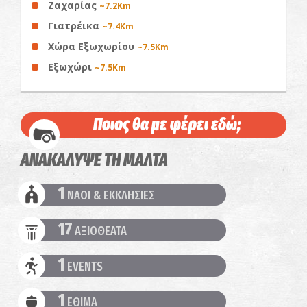
Ζαχαρίας
~7.2Km
Γιατρέικα
~7.4Km
Χώρα Εξωχωρίου
~7.5Km
Εξωχώρι
~7.5Km
Ποιος θα με φέρει εδώ;
ΑΝΑΚΑΛΥΨΕ ΤΗ ΜΑΛΤΑ
1
ΝΑΟΙ & ΕΚΚΛΗΣΙΕΣ
17
ΑΞΙΟΘΕΑΤΑ
1
EVENTS
1
ΕΘΙΜΑ