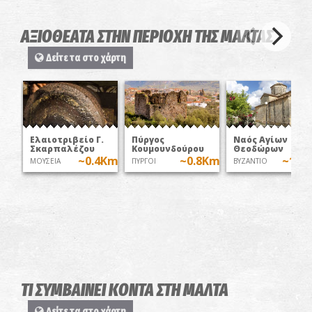
ΑΞΙΟΘΕΑΤΑ ΣΤΗΝ ΠΕΡΙΟΧΗ ΤΗΣ ΜΑΛΤΑΣ
Δείτε τα στο χάρτη
Ελαιοτριβείο Γ.
Πύργος
Ναός Αγίων
Σκαρπαλέζου
Κουμουνδούρου
Θεοδώρων
~0.4Km
~0.8Km
~1K
ΜΟΥΣΕΙΑ
ΠΥΡΓΟΙ
ΒΥΖΑΝΤΙΟ
ΤΙ ΣΥΜΒΑΙΝΕΙ ΚΟΝΤΑ ΣΤΗ ΜΑΛΤΑ
Δείτε τα στο χάρτη