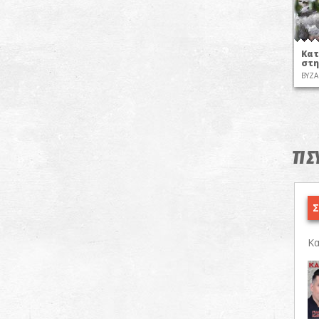
Κατ
στη
ΒΥΖΑ
ΤΙ 
Σ
Κα