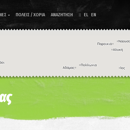
ΝΕΣ
ΠΟΛΕΙΣ / ΧΩΡΙΑ
ΑΝΑΖΗΤΗΣΗ
EL
EN

Η εικόνα ενδέχεται να υπόκειται σε πνευματικά δικαιώματα
Όροι
ντομεύσεις πληκτρολογίου
ίας