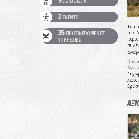
9
ΑΞΙΟΘΕΑΤΑ
2
EVENTS
Το ημ
35
την Κ
ΠΡΟΣΦΕΡΟΜΕΝΕΣ
περιο
ΥΠΗΡΕΣΙΕΣ
συνέν
αναφε
Ο επι
Αγίου
Ξεχωρ
λειτο
βρύσε
ΑΞΙ