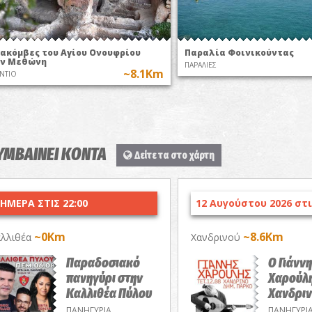
ακόμβες του Αγίου Ονουφρίου
Παραλία Φοινικούντας
ν Μεθώνη
ΠΑΡΑΛΙΕΣ
~8.1Km
ΝΤΙΟ
ΣΥΜΒΑΙΝΕΙ ΚΟΝΤΑ
Δείτε τα στο χάρτη
ΗΜΕΡΑ ΣΤΙΣ 22:00
12 Αυγούστου 2026 στι
~0Km
~8.6Km
λλιθέα
Χανδρινού
Παραδοσιακό
Ο Γιάνν
πανηγύρι στην
Χαρούλη
Καλλιθέα Πύλου
Χανδρι
ΠΑΝΗΓΥΡΙΑ
ΠΑΝΗΓΥΡΙ