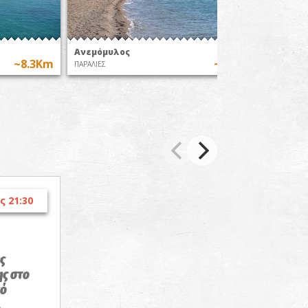
Ανεμόμυλος
Παραλί
~8.3Km
~8.5Km
ΠΑΡΑΛΙΕΣ
ΠΑΡΑΛΙΕΣ
ς 21:30
ης
ς στο
νό
Α