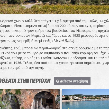
ι-ορεινό χωριό Καλλιθέα απέχει 13 χιλιόμετρα από την Πύλο, 14 χι
αλαμάτα. Είναι κτισμένο σε υψόμετρο 200 μέτρων και έχει, περίπου, 
χή του οικισμού ήταν τμήμα του βασιλείου του Νέστορα, της αρχαί
ωση των οικισμών Μεμερίζι και Γάμος και το 1928 μετονομάστηκε σε
Memi
Raisi
ρόταν ως Μεμερίζι ή Μεμί Ρεϊζι, (
).
σκέπτης, εδώ, μπορεί να περιπλανηθεί στα στενά δρομάκια με τα παρ
 Νικολάου με το τριώροφο καμπαναριό που στην κορυφή του έχει κ
ίζουν, επίσης, ο ναός του Αγίου Ιωάννου Προδρόμου και το παλαιό
υργεί το 1936. Τέλος, ένα από τα πιο χαρακτηριστικά σημεία του χωρ
ς με το νερό από την πηγή.
ΟΘΕΑΤΑ ΣΤΗΝ ΠΕΡΙΟΧΗ
Δείτε τα στο χάρτη