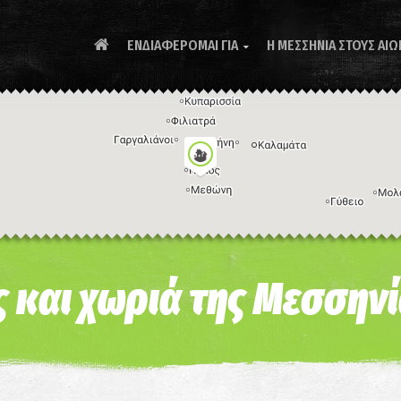
ΕΝΔΙΑΦΕΡΟΜΑΙ ΓΙΑ
Η ΜΕΣΣΗΝΙΑ ΣΤΟΥΣ ΑΙΩ

Συ
ς και χωριά της Μεσσην