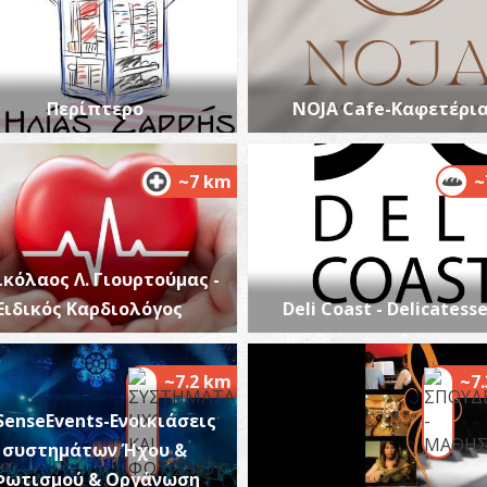
Περίπτερο
NOJA Cafe-Καφετέρι
Π
ΠΑ
~7 km
~
ικόλαος Λ. Γιουρτούμας -
Ειδικός Καρδιολόγος
Deli Coast - Delicatess
Α
ΑΡ
~7.2 km
~7
SenseEvents-Ενοικιάσεις
συστημάτων Ήχου &
Φωτισμού & Οργάνωση