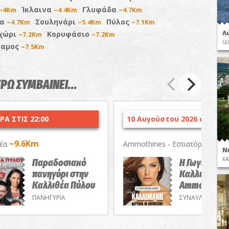
Ίκλαινα
Γλυφάδα
~4Km
~4.4Km
~4.7Km
ια
Σουληνάρι
Πύλος
~4.7Km
~5.4Km
~7.1Km
Λ
χώρι
Κορυφάσιο
~7.2Km
~7.2Km
ΙΔ
ταμος
~7.5Km
ΥΡΩ ΣΥΜΒΑΙΝΕΙ...
Α ΣΤΙΣ 22:00
10 Αυγούστου 2026 στις 21:
~9.6Km
~8.
θέα
Ammothines - Εστιατόριο
Ν
ΚΑ
Παραδοσιακό
Η Γωγώ
πανηγύρι στην
Καλλιμάνη σ
Καλλιθέα Πύλου
Ammothines
ΠΑΝΗΓΥΡΙΑ
ΣΥΝΑΥΛΙΕΣ