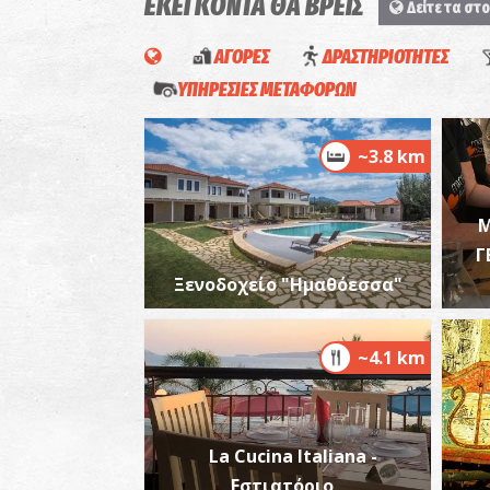
ΕΚΕΙ ΚΟΝΤΑ ΘΑ ΒΡΕΙΣ
Δείτε τα στο
ΑΓΟΡΕΣ
ΔΡΑΣΤΗΡΙΟΤΗΤΕΣ
ΥΠΗΡΕΣΙΕΣ ΜΕΤΑΦΟΡΩΝ
~3.8 km
Μ
Γ
Ξενοδοχείο "Ημαθόεσσα"
~4.1 km
La Cucina Italiana -
Εστιατόριο