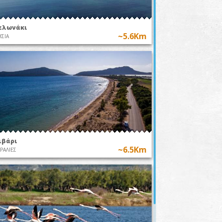
ελωνάκι
~5.6Km
ΣΙΑ
ιβάρι
~6.5Km
ΡΑΛΙΕΣ