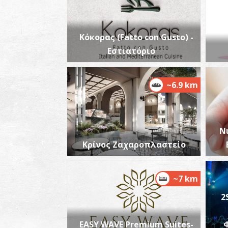
Κόκορας (Fatto con Gusto) -
Εστιατόριο
~6.9 km
Ν
Κρίνος Ζαχαροπλαστείο
~7 km
2
EASY WAVE Premium Suites-