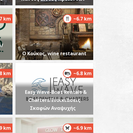
.7 km
~6.7 km
αραλία Πετροχωρίου
~8.4Km
ΡΑΛΙΕΣ
ο/
Ο Κούκος, wine restaurant
.8 km
~6.8 km
Easy Wave-Boat Rentals &
μμόλοφοι
Charters/Ενοικιάσεις
~8.5Km
ΡΑΛΙΕΣ
ς
Σκαφών Αναψυχής
.9 km
~6.9 km