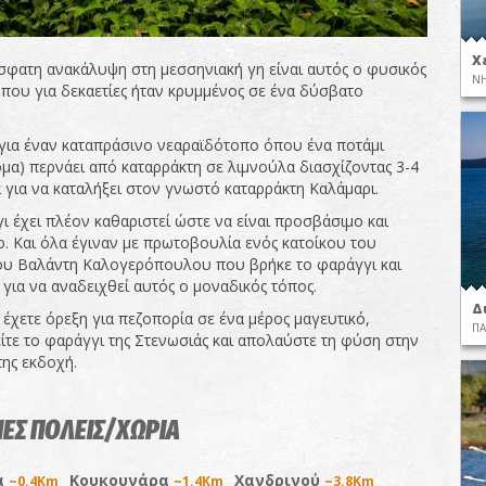
Χ
σφατη ανακάλυψη στη μεσσηνιακή γη είναι αυτός ο φυσικός
ΝΗ
που για δεκαετίες ήταν κρυμμένος σε ένα δύσβατο
 για έναν καταπράσινο νεαραϊδότοπο όπου ένα ποτάμι
ομα) περνάει από καταρράκτη σε λιμνούλα διασχίζοντας 3-4
α για να καταλήξει στον γνωστό καταρράκτη Καλάμαρι.
ι έχει πλέον καθαριστεί ώστε να είναι προσβάσιμο και
ο. Και όλα έγιναν με πρωτοβουλία ενός κατοίκου του
ου Βαλάντη Καλογερόπουλου που βρήκε το φαράγγι και
 για να αναδειχθεί αυτός ο μοναδικός τόπος.
Δ
 έχετε όρεξη για πεζοπορία σε ένα μέρος μαγευτικό,
ΠΑ
ίτε το φαράγγι της Στενωσιάς και απολαύστε τη φύση στην
της εκδοχή.
ΕΣ ΠΟΛΕΙΣ/ΧΩΡΙΑ
ά
Κουκουνάρα
Χανδρινού
~0.4Km
~1.4Km
~3.8Km