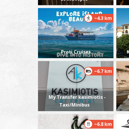
~4.3 km
Proti Cruises
K
~6.7 km
My Transfer kasimiotis -
Taxi/Minibus
~6.8 km