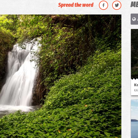
ΜΕ
Spread the word
Κ
ΚΑ