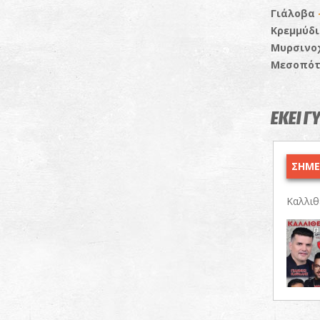
Γιάλοβα
Κρεμμύδ
Μυρσινο
Μεσοπό
ΕΚΕΙ Γ
ΣΗΜΕΡ
Καλλι