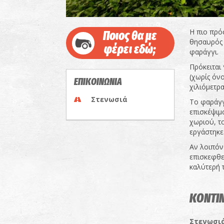
Η πιο πρό
Ποιος θα με
θησαυρός 
φέρει εδώ;
φαράγγι.
Πρόκειται
(χωρίς όν
ΕΠΙΚΟΙΝΩΝΙΑ
χιλιόμετρ
Στενωσιά
Το φαράγγ
επισκέψιμ
χωριού, τ
εργάστηκε
Αν λοιπόν
επισκεφθε
καλύτερή 
ΚΟΝΤΙΝ
Στενωσι