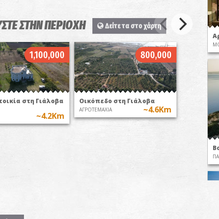
ΣΤΕ ΣΤΗΝ ΠΕΡΙΟΧΗ
Δείτε τα στο χάρτη
Α
ΜΟ
1,100,000
800,000
οικία στη Γιάλοβα
Οικόπεδο στη Γιάλοβα
~4.6Km
ΑΓΡΟΤΕΜΑΧΙΑ
~4.2Km
Β
ΠΑ