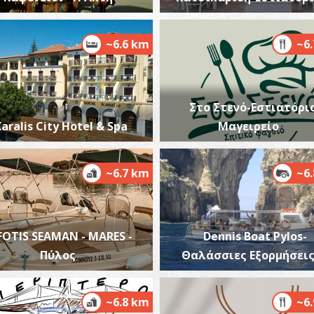
~6.6 km
~6
Π
ΠΑ
Στο Στενό-Εστιατόρι
aralis City Hotel & Spa
Μαγειρείο
~6.7 km
~6
Α
FOTIS SEAMAN - MARES -
Dennis Boat Pylos-
ΠΑ
Πύλος
Θαλάσσιες Εξορμήσει
~6.8 km
~6