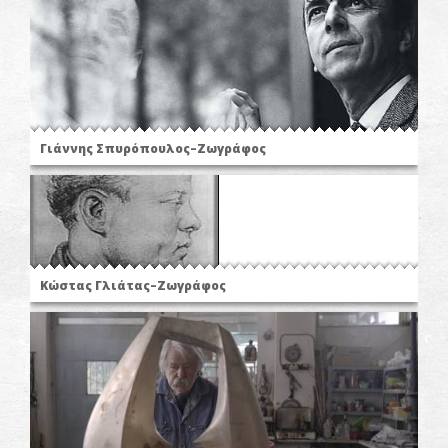
Γιάννης Σπυρόπουλος–Ζωγράφος
Κώστας Γλιάτας–Ζωγράφος