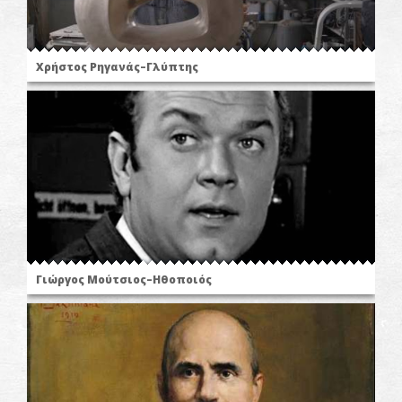
Χρήστος Ρηγανάς–Γλύπτης
Γιώργος Μούτσιος–Ηθοποιός