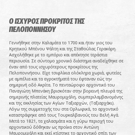
Ο ΙΣΧΥΡΟΣ ΠΡΟΚΡΙΤΟΣ ΤΗΣ
ΠΕΛΟΠΟΝΝΗΣΟΥ
Γεννήθηκε στην Καλαμάτα το 1700 και ήταν γιος του
Κρητικού Μπένου Ψάλτη και της Σταθούλας Γερακάρη.
Ασχολήθηκε με το εμπόριο και απέκτησε τεράστια
περιουσία. Σε σύντομο χρονικό διάστημα αναδείχθηκε σε
έναν από τους ισχυρότερους προκρίτους της
Πελοποννήσου. Είχε τσιφλίκια ολόκληρα χωριά, φυτείες
με αμπέλια και τα αγροκτήματά του έφταναν εώς την
σημερινή οδό Ακρίτα. Το πενταώροφο αρχοντικό του
Παναγιώτη Μπενάκη βρισκόταν στην βορεινή πλευρά της
σημερινής πλατείας Μαυρομιχάλη, συμπεριλαμβανομένης
και της εκκλησίας των Αγίων Ταξιαρχών, (Ταξιαρχάκι).
Λόγω της συμμετοχής του στα Ορλωφικά, το αρχοντικό
καταστράφηκε από τους Τουρκαλβανούς του Βελή Αγά.
Μετά το 1821, τα χαλασμάτα και η γύρω περιοχή του
αρχοντικού δόθηκαν ως προίκα στον Αντώνη
Μαυρομιχάλη και εκεί κτίστηκε το αρχοντικό σπίτι των