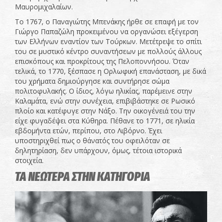
Μαυρομιχαλαίων.
Το 1767, ο Παναγιώτης Μπενάκης ήρθε σε επαφή με τον
Γιώργο Παπαζώλη προκειμένου να οργανώσει εξέγερση
των Ελλήνων εναντίον των Τούρκων. Μετέτρεψε το σπίτι
του σε μυστικό κέντρο συναντήσεων με πολλούς άλλους
επισκόπους και προκρίτους της Πελοποννήσου. Όταν
τελικά, το 1770, ξέσπασε η Ορλωφική επανάσταση, με δικά
του χρήματα δημιούργησε και συντήρησε σώμα
πολιτοφυλακής. Ο ίδιος, λόγω ηλικίας, παρέμεινε στην
Καλαμάτα, ενώ στην συνέχεια, επιβιβάστηκε σε Ρωσικό
πλοίο και κατέφυγε στην Νάξο. Την οικογένειά του την
είχε φυγαδέψει στα Κύθηρα. Πέθανε το 1771, σε ηλικία
εβδομήντα ετών, περίπου, στο Λιβόρνο. Έχει
υποστηριχθεί πως ο θάνατός του οφειλόταν σε
δηλητηρίαση, δεν υπάρχουν, όμως, τέτοια ιστορικά
στοιχεία.
ΤΑ ΝΕΩΤΕΡΑ ΣΤΗΝ ΚΑΤΗΓΟΡΙΑ