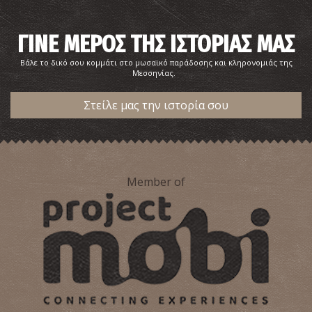
ΓΙΝΕ ΜΕΡΟΣ ΤΗΣ ΙΣΤΟΡΙΑΣ ΜΑΣ
Βάλε το δικό σου κομμάτι στο μωσαϊκό παράδοσης και κληρονομιάς της
Μεσσηνίας.
Σοφία Ι. Φίλντιση-Συγγραφέας παιδικών βιβλίων,
Ποιήτρια, Στιχουργός
Στείλε μας την ιστορία σου
Member of
Πότης Ψαλτήρας–Ποιητής