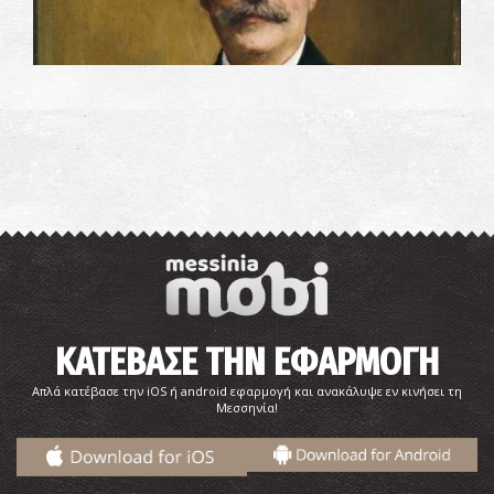
Ιωάννης Φ. Κωστόπουλος–Επιχειρηματίας,
Τραπεζίτης
ΚΑΤΕΒΑΣΕ ΤΗΝ ΕΦΑΡΜΟΓΗ
Ιωάννης Χρυσοσπάθης–Ιατρός
Απλά κατέβασε την iOS ή android εφαρμογή και ανακάλυψε εν κινήσει τη
Μεσσηνία!