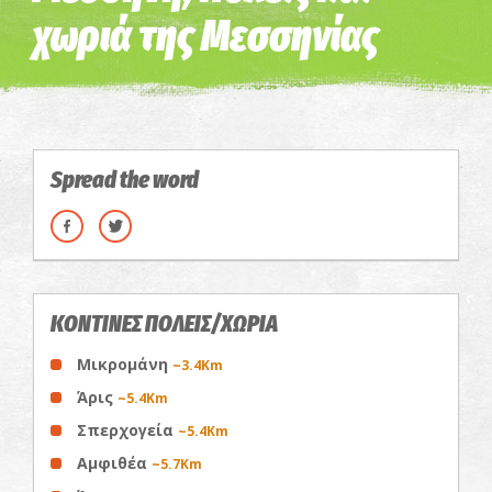
χωριά της Μεσσηνίας
Spread the word
ΚΟΝΤΙΝΕΣ ΠΟΛΕΙΣ/ΧΩΡΙΑ
Μικρομάνη
~3.4Km
Άρις
~5.4Km
Σπερχογεία
~5.4Km
Αμφιθέα
~5.7Km