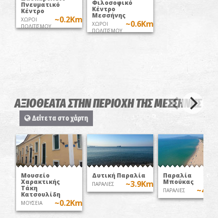
Φιλοσοφικό
Πνευματικό
Κέντρο
Κέντρο
Μεσσήνης
~0.2Km
ΧΩΡΟΙ
~0.6Km
ΧΩΡΟΙ
ΠΟΛΙΤΙΣΜΟΥ
ΠΟΛΙΤΙΣΜΟΥ
ΑΞΙΟΘΕΑΤΑ ΣΤΗΝ ΠΕΡΙΟΧΗ ΤΗΣ ΜΕΣΣΗΝΗΣ
Δείτε τα στο χάρτη
Μουσείο
Δυτική Παραλία
Παραλία
Χαρακτικής
Μπούκας
~3.9Km
ΠΑΡΑΛΙΕΣ
Τάκη
~4.5
ΠΑΡΑΛΙΕΣ
Κατσουλίδη
~0.2Km
ΜΟΥΣΕΙΑ