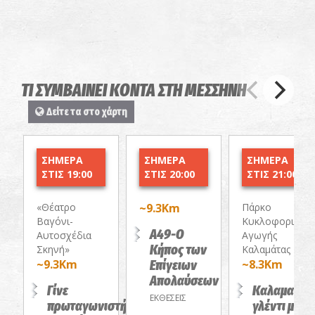
ΤΙ ΣΥΜΒΑΙΝΕΙ ΚΟΝΤΑ ΣΤΗ ΜΕΣΣΗΝΗ
Δείτε τα στο χάρτη
ΣΗΜΕΡΑ
ΣΗΜΕΡΑ
ΣΗΜΕΡΑ
ΣΤΙΣ 19:00
ΣΤΙΣ 20:00
ΣΤΙΣ 21:00
«Θέατρο
~9.3Km
Πάρκο
Βαγόνι-
Κυκλοφοριακής
Α49-Ο
Αυτοσχέδια
Αγωγής
Κήπος των
Σκηνή»
Καλαμάτας
~9.3Km
Επίγειων
~8.3Km
Απολαύσεων
Γίνε
Καλαματια
ΕΚΘΕΣΕΙΣ
πρωταγωνιστής
γλέντι με τ