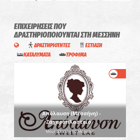
στο Θέατρο
Παναγιώτη
Βαγόνι
Λάλεζα
ΔΡΩΜΕΝΑ
ΠΑΝΗΓΥΡΙΑ
ΕΠΙΧΕΙΡΗΣΕΙΣ ΠΟΥ
ΔΡΑΣΤΗΡΙΟΠΟΙΟΥΝΤΑΙ
ΣΤΗ ΜΕΣΣΗΝΗ
ΔΡΑΣΤΗΡΙΟΤΗΤΕΣ
ΕΣΤΙΑΣΗ
ΚΑΤΑΛΥΜΑΤΑ
ΤΡΟΦΙΜΑ
Απόλαυση (Μεσσήνη) -
Ζαχαροπλαστείο
Μουλαβασίλη 60, Μεσσήνη