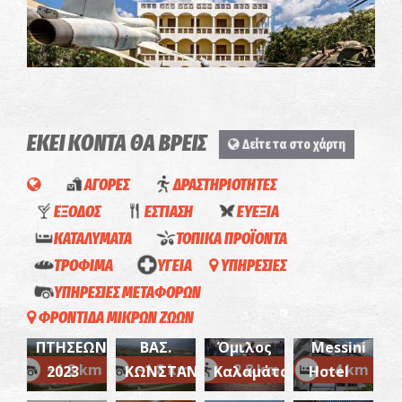
ΕΚΕΙ ΚΟΝΤΑ ΘΑ ΒΡΕΙΣ
Στρατιωτικό Μουσείο Καλαμάτας
Δείτε τα στο χάρτη
~5.6Km
ΜΟΥΣΕΙΑ
Κρατικός
ΑΓΟΡΕΣ
ΔΡΑΣΤΗΡΙΟΤΗΤΕΣ
Αερολιμένας
ΕΞΟΔΟΣ
ΕΣΤΙΑΣΗ
ΕΥΕΞΙΑ
Καλαμάτας
ΚΑΤΑΛΥΜΑΤΑ
ΤΟΠΙΚΑ ΠΡΟΪΟΝΤΑ
«Καπετάν
ΚΡΑΤΙΚΟ
ΓΕΥΣΙΓΝΩΣΙΑ
ΤΡΟΦΙΜΑ
ΥΓΕΙΑ
ΥΠΗΡΕΣΙΕΣ
Βασίλης
ΑΕΡΟΔΡΟΜΙΟ
ΚΡΑΣΙΟΥ
ΥΠΗΡΕΣΙΕΣ ΜΕΤΑΦΟΡΩΝ
Κωνσταντακόπουλος»-
ΚΑΛΑΜΑΤΑΣ
"Με
ΣΕ
ΦΡΟΝΤΙΔΑ ΜΙΚΡΩΝ ΖΩΩΝ
ΠΡΟΓΡΑΜΜΑ
‘ΚΑΠΕΤΑΝ
Ιππικός
νου"
ΟΙΝΟΠΟΙΕΙΟ
Maison
ΠΤΗΣΕΩΝ
ΒΑΣ.
Όμιλος
Messini
ΧΑΡΜΑ
Aegean
Απόλαυση
Γεύσεις
ΜΕ
4
Γεώργιος
~1.8 km
~1.8 km
~2.8 km
~4 km
Συλλογή ελληνικών ενδυμασιών "Βικτωρία Γ.
2023
ΚΩΝΣΤΑΝΤΑΚΟΠΟΥΛΟΣ’
Καλαμάτας
Hotel
-
Aegean
Oil
Καρέλια"
(Μεσσήνη)
που
ΓΕΥΜΑ
Season-
Π.
~5.6Km
Παραδοσιακό
Oil (Νέα
(Δυτική
ΜΟΥΣΕΙΑ