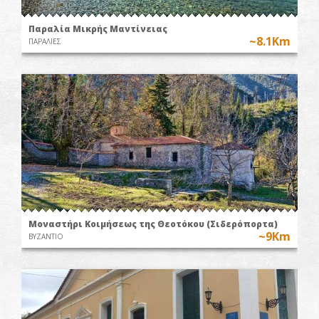
Παραλία Μικρής Μαντίνειας
~8.1Km
ΠΑΡΑΛΙΕΣ
Μοναστήρι Κοιμήσεως της Θεοτόκου (Σιδερόπορτα)
~9Km
ΒΥΖΑΝΤΙΟ