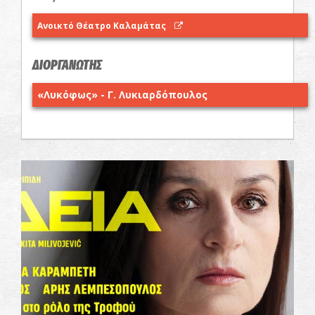
Ανοικτό Θέατρο Καλαμάτας
ΔΙΟΡΓΑΝΩΤΗΣ
«Λυκόφως» - Γ. Λυκιαρδόπουλος