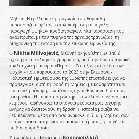
Μήδεια. Η εμβληματική τραγωδία του Ευριπίδη
παρουσιάζεται φέτος το καλοκαίρι σε μια μεγάλη
παραγωγή υψηλών προδιαγραφών. Μια παράσταση που
αναμετριέται με τον πυρήνα της αρχαίας τραγωδίας, τη
διαχρονική της ένταση και την επίκαιρη ειρωνεία της.
Nikita Milivojević
Ο
, διεθνής σκηνοθέτης με βαθιά
σχέση με την ελληνική γραμματεία, μετά την πρωτοποριακή
καλλιτεχνική εμπειρία «Πέρσες - Το ταξίδι στο πεδίο των
ψυχών» που παρουσίασε το 2023 στην Ελευσίνα -
Πολιτιστική Πρωτεύουσα της Ευρώπης επιστρέφει για να
προσεγγίσει αυτή τη φορά τη Μήδεια, με καθαρότητα και
εσωτερική δύναμη, φωτίζοντας την ανθρώπινη διάσταση
του μύθου. Η παράσταση διατηρεί τον κλασικό άξονα του
κειμένου, αφήνοντας τα υπόγεια ρεύματα μιας ισχυρής
μνήμης να διαπερνούν τη δράση. Η ιστορία μοιάζει να
ξεδιπλώνεται μέσα από όσα ανακαλεί η ίδια η Μήδεια, σαν
εικόνες που επιστρέφουν επίμονα· ο έρωτας, η φυγή, τα
παιδιά, η προδοσία.
Καρυοφυλλιά
Στον ρόλο της Μήδειας, η