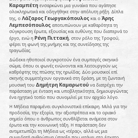
Καραμπέτη
ενσαρκώνει μια γυναίκα που αγάπησε
ολοκληρωτικά και οδηγήθηκε στην απόλυτη ρήξη. Δίπλα
Λάζαρος Γεωργακόπουλος
Άρης
της, ο
και ο
Λεμπεσόπουλος
αποτυπώνουν με καθαρότητα τη
σύγκρουση έρωτα, εξουσίας και ευθύνης που διαπερνά το
Ρένη Πιττακή
έργο, ενώ η
, στον ρόλο της Τροφού,
φέρει τη φωνή της μνήμης και της συνείδησης της
τραγωδίας.
Δώδεκα ηθοποιοί συγκροτούν ένα συμπαγές σκηνικό
σώμα, όπου οι φωνές ενώνονται και λειτουργούν ως
καθρέφτης της πτώσης της ηρωίδας. Δύο μουσικοί επί
σκηνής συμμετέχουν οργανικά στη δράση, με τη ζωντανή
Δημήτρη Καμαρωτού
μουσική του
να διατρέχει την
παράσταση με ένταση και υποβλητικότητα, δημιουργώντας
ένα ηχητικό τοπίο που συνομιλεί με τον αρχαίο λόγο.
Η Μήδεια παραμένει συγκλονιστικά επίκαιρη. Μιλά για την
προδοσία, την εξορία, την αξιοπρέπεια και το οριακό
σημείο όπου ο άνθρωπος συνθλίβεται ανάμεσα στον
έρωτα και την κοινωνική τάξη. Η παράσταση δεν
αντιμετωπίζει τη Μήδεια ως «τέρας», αλλά ως μια
συνειδητή ανθρώπινη ύπαρξη που φτάνει στο έσχατο