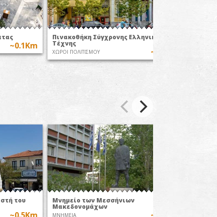
άτας
Πινακοθήκη Σύγχρονης Ελληνικής
Δημοτι
Τέχνης
ΦΑΡΙΣ
~0.1Km
~0.1Km
ΧΩΡΟΙ ΠΟΛΙΤΙΣΜΟΥ
ΧΩΡΟΙ Π
ιστή του
Μνημείο των Μεσσήνιων
Μνημεί
Μακεδονομάχων
MNHMEI
~0.5Km
~0.5Km
MNHMEIA