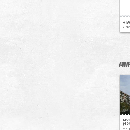
«Ιν
ΧΩΡΟ
ΜΝΗ
Μνη
(19
MNH