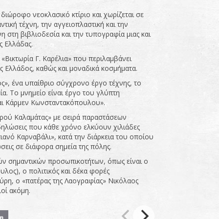
 διώροφο νεοκλασικό κτίριο και χωρίζεται σε
ντική τέχνη, την αγγειοπλαστική και την
 στη βιβλιοδεσία και την τυπογραφία μιας και
ς Ελλάδας.
«Βικτωρία Γ. Καρέλια» που περιλαμβάνει
ης Ελλάδος, καθώς και μοναδικά κοσμήματα.
ς», ένα υπαίθριο σύγχρονο έργο τέχνης, το
α. Το μνημείο είναι έργο του γλύπτη
και Κάρμεν Κωνσταντακόπουλου».
Χορού Καλαμάτας» με σειρά παραστάσεων
δηλώσεις που κάθε χρόνο ελκύουν χιλιάδες
τιανό Καρναβάλι», κατά την διάρκεια του οποίου
εις σε διάφορα σημεία της πόλης.
λών σημαντικών προσωπικοτήτων, όπως είναι ο
λος), ο πολιτικός και δέκα φορές
η, ο «πατέρας της Λαογραφίας» Νικόλαος
οί ακόμη.
η