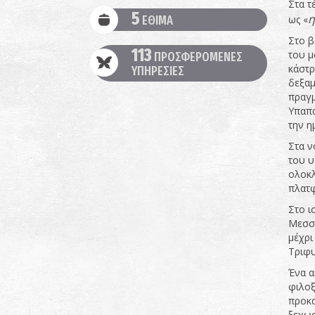
Στα τ
5
η
ΕΘΙΜΑ
ως «
Στο β
113
του μ
ΠΡΟΣΦΕΡΟΜΕΝΕΣ
κάστρ
ΥΠΗΡΕΣΙΕΣ
δεξαμ
πραγμ
Υπαπα
την η
Στα ν
του υ
ολοκλ
πλατφ
Στο ι
Μεσση
μέχρι
Τριφυ
Ένα α
φιλοξ
προκα
ξεχωρ