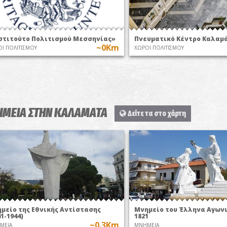
στιτούτο Πολιτισμού Μεσσηνίας»
Πνευματικό Κέντρο Καλαμ
~0Km
Ι ΠΟΛΙΤΙΣΜΟΥ
ΧΩΡΟΙ ΠΟΛΙΤΙΣΜΟΥ
ΜΕΙΑ ΣΤΗΝ ΚΑΛΑΜΑΤΑ
Δείτε τα στο χάρτη
μείο της Εθνικής Αντίστασης
Μνημείο του Έλληνα Αγων
41-1944)
1821
~0.3Km
MEIA
MNHMEIA