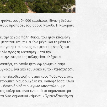
άνει τους 54.000 κατοίκους. Είναι η δεύτερη
 στους πρόποδες του όρους Καλάθι. Η Καλαμάτα
ει την αρχαία πόλη Φαραί που ήταν κτισμένη
ου
 μέσα του 8
π.Χ. αιώνα μέχρι και τα μέσα του
εριηγητής Παυσανίας αναφέρει τις Φαρές στα
κωνία προς τη Μεσσήνη. Κατά την
α την ιστορία της πόλης είναι ελάχιστα.
οναστήρι, το οποίο ήταν αφιερωμένο στην
καλάματα
υγκεκριμένα από τον λαϊκό τύπο «
».
ι η απελευθέρωσή της από τους Τούρκους, στις
Πετρόμπεη Μαυρομιχάλη και Παπαφλέσσα. Όλοι
 Βυζαντινό ναό των Αγίων Αποστόλων (με
ης πόλης και είναι ένα από τα σημαντικότερα
Προειδοποίηση
τα δύο σημαντικά κείμενα, «