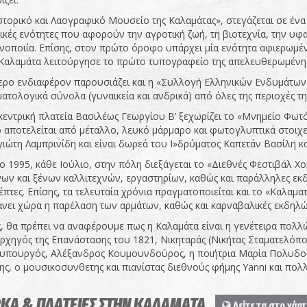
στορικό και Λαογραφικό Μουσείο της Καλαμάτας», στεγάζεται σε ένα
ικές ενότητες που αφορούν την αγροτική ζωή, τη βιοτεχνία, την υφα
οποιία. Επίσης, στον πρώτο όροφο υπάρχει μία ενότητα αφιερωμένη
Καλαμάτα λειτούργησε το πρώτο τυπογραφείο της απελευθερωμένη
τερο ενδιαφέρον παρουσιάζει και η «Συλλογή Ελληνικών Ενδυμάτων 
ατολογικά σύνολα (γυναικεία και ανδρικά) από όλες της περιοχές τ
κεντρική πλατεία Βασιλέως Γεωργίου Β’ ξεχωρίζει το «Μνημείο Φωτό
 αποτελείται από μέταλλο, λευκό μάρμαρο και φωτογλυπτικά στοιχεί
ιώτη Λαμπρινίδη και είναι δωρεά του Ι»δρύματος Καπετάν Βασίλη 
ο 1995, κάθε Ιούλιο, στην πόλη διεξάγεται το «Διεθνές Φεστιβάλ 
ων και ξένων καλλιτεχνών, εργαστηρίων, καθώς και παράλληλες εκ
έπτες. Επίσης, τα τελευταία χρόνια πραγματοποιείται και το «Καλαμα
νει χώρα η παρέλαση των αρμάτων, καθώς και καρναβαλικές εκδηλώσ
, θα πρέπει να αναφέρουμε πως η Καλαμάτα είναι η γενέτειρα πολ
χηγός της Επανάστασης του 1821, Νικηταράς (Νικήτας Σταματελόπου
πουργός, Αλέξανδρος Κουμουνδούρος, η ποιήτρια Μαρία Πολυδούρ
ης, ο μουσικοσυνθετης και πιανίστας διεθνούς φήμης Yanni και πολλ
ΚΑ & ΠΛΑΤΕΙΕΣ ΣΤΗΝ ΚΑΛΑΜΑΤΑ
Δείτε τα στο χάρτ