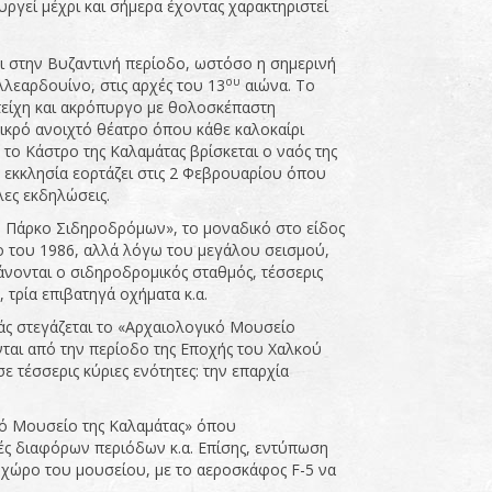
υργεί μέχρι και σήμερα έχοντας χαρακτηριστεί
αι στην Βυζαντινή περίοδο, ωστόσο η σημερινή
ου
λεαρδουίνο, στις αρχές του 13
αιώνα. Το
τείχη και ακρόπυργο με θολοσκέπαστη
ικρό ανοιχτό θέατρο όπου κάθε καλοκαίρι
το Κάστρο της Καλαμάτας βρίσκεται ο ναός της
Η εκκλησία εορτάζει στις 2 Φεβρουαρίου όπου
ες εκδηλώσεις.
κό Πάρκο Σιδηροδρόμων», το μοναδικό στο είδος
ο του 1986, αλλά λόγω του μεγάλου σεισμού,
νονται ο σιδηροδρομικός σταθμός, τέσσερις
 τρία επιβατηγά οχήματα κ.α.
ράς στεγάζεται το «Αρχαιολογικό Μουσείο
ται από την περίοδο της Εποχής του Χαλκού
 τέσσερις κύριες ενότητες: την επαρχία
ικό Μουσείο της Καλαμάτας» όπου
λές διαφόρων περιόδων κ.α. Επίσης, εντύπωση
 χώρο του μουσείου, με το αεροσκάφος F-5 να