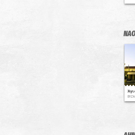
ΝΑΟ
Άγι
ΒΥΖΑ