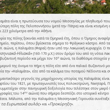
αμάτα είναι η πρωτεύουσα του νομού Μεσσηνίας με πληθυσμό που φτ
ύτερη πόλη της Πελοποννήσου (μετά την Πάτρα) και είναι κτισμένη
ι 223 χιλιόμετρα από την Αθήνα.
ορία της πόλης ξεκινάει κατά τα Ομηρικά έτη, όπου ο Όμηρος αναφέρ
ημείο, περίπου, όπου βρίσκεται σήμερα το Φράγκικο κάστρο. Από τα
Χ. αιώνα, η Καλαμάτα (Φαραί) ήταν υπό την Λακωνική κυριαρχία. Ο π
σηνιακά-Ηλιακά»
(160-170 μ.Χ.) στον δρόμο του από τη νότια Λα
ο
υζαντινή περίοδο και μέχρι τον 10
αιώνα, τα διαθέσιμα στοιχεία γι
μερινό της όνομα το πήρε η πόλη είτε από ένα παλαιό Βυζαντινό μ
ία την «Καλαμάτα», είτε από τα καλάμια του ποταμού Νέδοντα και σ
μαντικότερο γεγονός της μαχρόχρονης ιστορίας της Καλαμάτας είνα
ρτίου του 1821, με πρωταγωνιστές τους Κολοκοτρώνη, Νικηταρά, 
συμμετείχαν στην πανηγυρική δοξολογία που τελέστηκε στον μικρό
ου
γραφίες του 14
αιώνα) που σήμερα δεσπόζει στο ιστορικό κέντρο τ
έατα. Μάλιστα, από την Καλαμάτα η Μεσσηνιακή Γερουσία συνέταξε 
 τα Ευρωπαϊκά αυλάς
Προκύρηξη
» και «
».