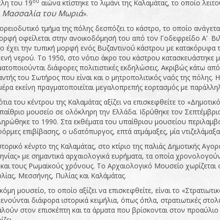
ου
έλη του 19
αιώνα κτίστηκε το λιμάνι της Καλαμάτας, το οποίο λειτο
 Μασσαλία του Μωριά
».
ορειοδυτικό τμήμα της πόλης δεσπόζει το κάστρο, το οποίο ανάγετ
ορφή οφείλεται στην ανοικοδόμησή του από τον Γοδεφρείδο Α’ Βιλ
ο έχει την τυπική μορφή ενός Βυζαντινού κάστρου με κατακόρυφα 
ενή νερού. Το 1950, στο νότιο άκρο του κάστρου κατασκευάστηκε μ
ατοποιούνται διάφορες πολιτιστικές εκδηλώσεις. Ακριβώς κάτω από 
ντής του Σωτήρος που είναι και ο μητροπολιτικός ναός της πόλης. 
μέρα εκείνη πραγματοποιείται μεγαλοπρεπής εορτασμός με παράλληλ
ότια του κέντρου της Καλαμάτας αξίζει να επισκεφθείτε το «Δημοτι
παίθριο μουσείο σε ολόκληρη την Ελλάδα. Ιδρύθηκε τον Σεπτέμβρι
ηρώθηκε το 1990. Στα εκθέματα του υπαίθριου μουσείου περιλαμβά
όρμες επιβίβασης, ο υδατόπυργος, επτά ατμάμαξες, μία ντιζελάμαξα,
στορικό κένρτο της Καλαμάτας, στο κτίριο της παλιάς Δημοτικής Αγο
νίας» με σημαντικά αρχαιολογικά ευρήματα, τα οποία χρονολογούν
 και τους Ρωμαϊκούς χρόνους. Το Αρχαιολογικό Μουσείο χωρίζεται σε
λίας, Μεσσήνης, Πυλίας και Καλάμάτας.
κόμη μουσείο, το οποίο αξίζει να επισκεφθείτε, είναι το «Στρατιωτ
ενούνται διάφορα ιστορικά κειμήλια, όπως όπλα, στρατιωτικές στο
λούν στον επισκέπτη και τα άρματα που βρίσκονται στον προαύλιο
ίζει.