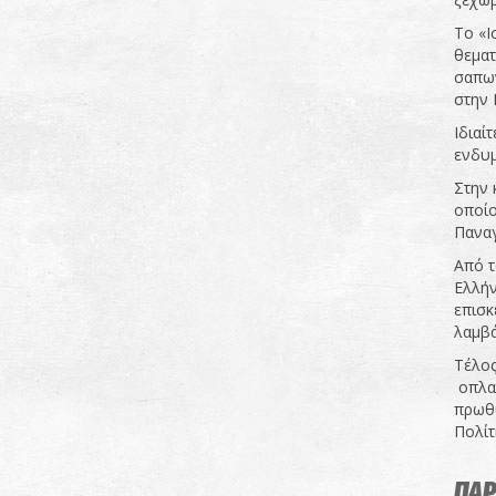
Το «Ι
θεματ
σαπων
στην 
Ιδιαί
ενδυμ
Στην 
οποίο
Παναγ
Από τ
Ελλήν
επισκ
λαμβά
Τέλος
οπλαρ
πρωθυ
Πολίτ
ΠΑΡ