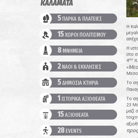
ΚΑΛΑΜΑΤΑ
5
ΠΑΡΚΑ & ΠΛΑΤΕΙΕΣ
Η Καλ
μεγαλ
15
ΧΩΡΟΙ ΠΟΛΙΤΙΣΜΟΥ
απέχε
Η ιστ
8
ΜΝΗΜΕΙΑ
στο σ
ου
4
π.
2
ΝΑΟΙ & ΕΚΚΛΗΣΙΕΣ
Μεσ
«
Μεσοβ
5
ΔΗΜΟΣΙΑ ΚΤΗΡΙΑ
Το ση
Παναγ
1
ΙΣΤΟΡΙΚΑ ΑΞΙΟΘΕΑΤΑ
Το ση
23 Μα
μαζί 
15
ΑΞΙΟΘΕΑΤΑ
τοιχο
αξιοθ
28
προς
EVENTS