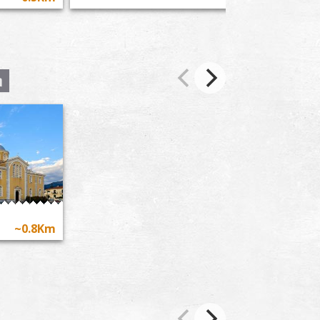
η
~0.8Km