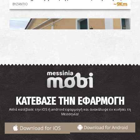
~9Km
ΒΥΖΑΝΤΙΟ
Μουσείο Χαρακτικής Τάκη Κατσουλίδη
~9.6Km
ΜΟΥΣΕΙΑ
ΚΑΤΕΒΑΣΕ ΤΗΝ ΕΦΑΡΜΟΓΗ
Απλά κατέβασε την iOS ή android εφαρμογή και ανακάλυψε εν κινήσει τη
Μεσσηνία!