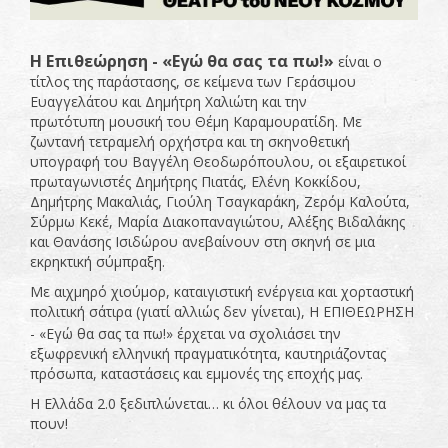
Η Επιθεώρηση - «Εγώ θα σας τα πω!»
είναι ο
τίτλος της παράστασης, σε κείμενα των Γεράσιμου
Ευαγγελάτου και Δημήτρη Χαλιώτη και την
πρωτότυπη μουσική του Θέμη Καραμουρατίδη. Με
ζωντανή τετραμελή ορχήστρα και τη σκηνοθετική
υπογραφή του Βαγγέλη Θεοδωρόπουλου, οι εξαιρετικοί
πρωταγωνιστές Δημήτρης Πιατάς, Ελένη Κοκκίδου,
Δημήτρης Μακαλιάς, Γιούλη Τσαγκαράκη, Ζερόμ Καλούτα,
Σύρμω Κεκέ, Μαρία Διακοπαναγιώτου, Αλέξης Βιδαλάκης
και Θανάσης Ισιδώρου ανεβαίνουν στη σκηνή σε μια
εκρηκτική σύμπραξη.
Με αιχμηρό χιούμορ, καταιγιστική ενέργεια και χορταστική
πολιτική σάτιρα (γιατί αλλιώς δεν γίνεται), Η ΕΠΙΘΕΩΡΗΣΗ
- «Εγώ θα σας τα πω!»
έρχεται να σχολιάσει την
εξωφρενική ελληνική πραγματικότητα, καυτηριάζοντας
πρόσωπα, καταστάσεις και εμμονές της εποχής μας.
Η Ελλάδα 2.0 ξεδιπλώνεται… κι όλοι θέλουν να μας τα
πουν!