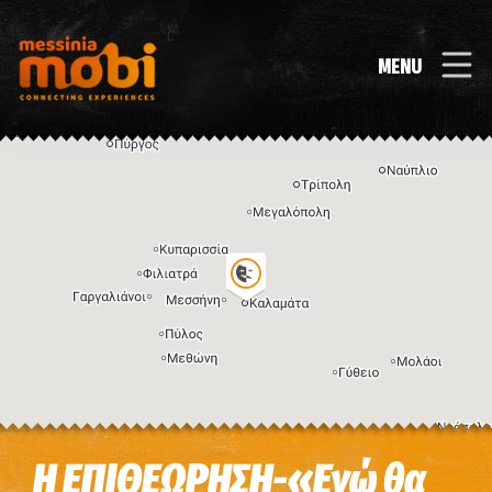
MENU
Η εικόνα ενδέχεται να υπόκειται σε πνευματικά δικαιώματα
Όροι
Η ΕΠΙΘΕΩΡΗΣΗ-«Εγώ θα