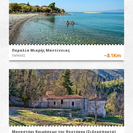
Παραλία Μικρής Μαντίνειας
~8.1Km
ΠΑΡΑΛΙΕΣ
Μοναστήρι Κοιμήσεως της Θεοτόκου (Σιδερόπορτα)