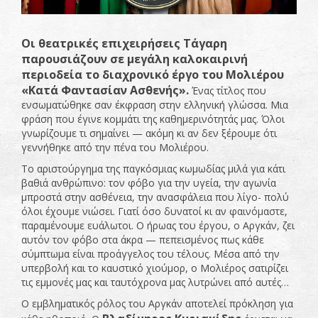
Οι θεατρικές επιχειρήσεις Τάγαρη
παρουσιάζουν σε μεγάλη καλοκαιρινή
περιοδεία το διαχρονικό έργο του Μολιέρου
«Κατά Φαντασίαν Ασθενής».
Ένας τίτλος που
ενσωματώθηκε σαν έκφραση στην ελληνική γλώσσα. Μια
φράση που έγινε κομμάτι της καθημερινότητάς μας. Όλοι
γνωρίζουμε τι σημαίνει — ακόμη κι αν δεν ξέρουμε ότι
γεννήθηκε από την πένα του Μολιέρου.
Το αριστούργημα της παγκόσμιας κωμωδίας μιλά για κάτι
βαθιά ανθρώπινο: τον φόβο για την υγεία, την αγωνία
μπροστά στην ασθένεια, την ανασφάλεια που λίγο- πολύ
όλοι έχουμε νιώσει. Γιατί όσο δυνατοί κι αν φαινόμαστε,
παραμένουμε ευάλωτοι. Ο ήρωας του έργου, ο Αργκάν, ζει
αυτόν τον φόβο στα άκρα — πεπεισμένος πως κάθε
σύμπτωμα είναι προάγγελος του τέλους. Μέσα από την
υπερβολή και το καυστικό χιούμορ, ο Μολιέρος σατιρίζει
τις εμμονές μας και ταυτόχρονα μας λυτρώνει από αυτές…
Ο εμβληματικός ρόλος του Αργκάν αποτελεί πρόκληση για