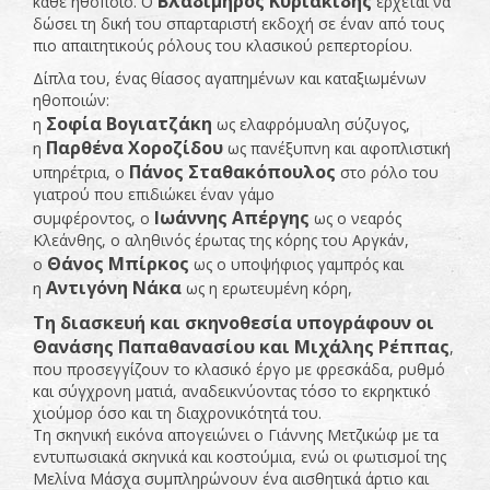
Βλαδίμηρος Κυριακίδης
κάθε ηθοποιό. Ο
έρχεται να
δώσει τη δική του σπαρταριστή εκδοχή σε έναν από τους
πιο απαιτητικούς ρόλους του κλασικού ρεπερτορίου.
Δίπλα του, ένας θίασος αγαπημένων και καταξιωμένων
ηθοποιών:
Σοφία Βογιατζάκη
η
ως ελαφρόμυαλη σύζυγος,
Παρθένα Χοροζίδου
η
ως πανέξυπνη και αφοπλιστική
Πάνος Σταθακόπουλος
υπηρέτρια, ο
στο ρόλο του
γιατρού που επιδιώκει έναν γάμο
Ιωάννης Απέργης
συμφέροντος, ο
ως ο νεαρός
Κλεάνθης, ο αληθινός έρωτας της κόρης του Αργκάν,
Θάνος Μπίρκος
ο
ως ο υποψήφιος γαμπρός και
Αντιγόνη Νάκα
η
ως η ερωτευμένη κόρη,
Τη διασκευή και σκηνοθεσία υπογράφουν οι
Θανάσης Παπαθανασίου και Μιχάλης Ρέππας
,
που προσεγγίζουν το κλασικό έργο με φρεσκάδα, ρυθμό
και σύγχρονη ματιά, αναδεικνύοντας τόσο το εκρηκτικό
χιούμορ όσο και τη διαχρονικότητά του.
Τη σκηνική εικόνα απογειώνει ο Γιάννης Μετζικώφ με τα
εντυπωσιακά σκηνικά και κοστούμια, ενώ οι φωτισμοί της
Μελίνα Μάσχα συμπληρώνουν ένα αισθητικά άρτιο και