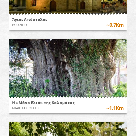
Άγιοι Απόστολοι
~0.7Km
ΒΥΖΑΝΤΙΟ
Η «Μάνα Ελιά» της Καλαμάτας
~1.1Km
ΙΔΙΑΙΤΕΡΕΣ ΘΕΣΕΙΣ