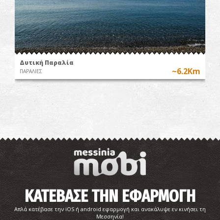
Δυτική Παραλία
~6.2Km
ΠΑΡΑΛΙΕΣ
ΚΑΤΕΒΑΣΕ ΤΗΝ ΕΦΑΡΜΟΓΗ
Παραλία Μικρής Μαντίνειας
~6.3Km
ΠΑΡΑΛΙΕΣ
Απλά κατέβασε την iOS ή android εφαρμογή και ανακάλυψε εν κινήσει τη
Μεσσηνία!