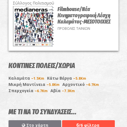
Σύλλογος Πολιτισμού
Filmhouse/Νέα
Κινηματογραφική Λέσχη
Καλαμάτας-ΜΕΣΟΤΟΙΧΙΕΣ
ΠΡΟΒΟΛΕΣ ΤΑΙΝΙΩΝ
ΚΟΝΤΙΝΕΣ ΠΟΛΕΙΣ/ΧΩΡΙΑ
Καλαμάτα
Κάτω Βέργα
~1.5Km
~5.8Km
Μικρή Μαντίνεια
Αρχοντικό
~5.8Km
~6.7Km
Σπερχογεία
Αβία
~6.7Km
~7.3Km
ΜΕ ΤΙ ΝΑ ΤΟ ΣΥΝΔΥΑΣΕΙΣ...
6
Στο χάρτη
/6 φίλτρα