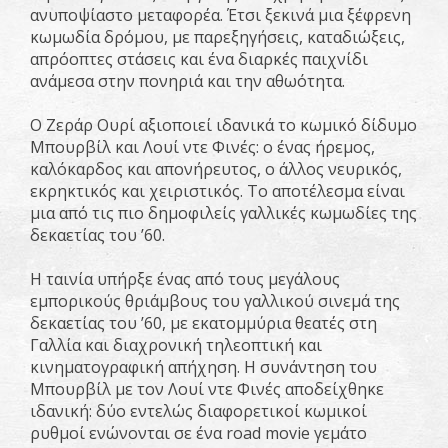
ανυποψίαστο μεταφορέα. Έτσι ξεκινά μια ξέφρενη
κωμωδία δρόμου, με παρεξηγήσεις, καταδιώξεις,
απρόοπτες στάσεις και ένα διαρκές παιχνίδι
ανάμεσα στην πονηριά και την αθωότητα.
Ο Ζεράρ Ουρί αξιοποιεί ιδανικά το κωμικό δίδυμο
Μπουρβίλ και Λουί ντε Φινές: ο ένας ήρεμος,
καλόκαρδος και απονήρευτος, ο άλλος νευρικός,
εκρηκτικός και χειριστικός. Το αποτέλεσμα είναι
μια από τις πιο δημοφιλείς γαλλικές κωμωδίες της
δεκαετίας του ’60.
Η ταινία υπήρξε ένας από τους μεγάλους
εμπορικούς θριάμβους του γαλλικού σινεμά της
δεκαετίας του ’60, με εκατομμύρια θεατές στη
Γαλλία και διαχρονική τηλεοπτική και
κινηματογραφική απήχηση. Η συνάντηση του
Μπουρβίλ με τον Λουί ντε Φινές αποδείχθηκε
ιδανική: δύο εντελώς διαφορετικοί κωμικοί
ρυθμοί ενώνονται σε ένα road movie γεμάτο