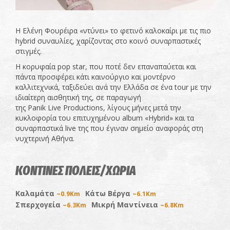
Η Ελένη Φουρέιρα «ντύνει» το φετινό καλοκαίρι με τις πιο
hybrid συναυλίες, χαρίζοντας στο κοινό συναρπαστικές
στιγμές.
Η κορυφαία pop star, που ποτέ δεν επαναπαύεται και
πάντα προσφέρει κάτι καινούργιο και μοντέρνο
καλλιτεχνικά, ταξιδεύει ανά την Ελλάδα σε ένα tour με την
ιδιαίτερη αισθητική της, σε παραγωγή
της Panik Live Productions, λίγους μήνες μετά την
κυκλοφορία του επιτυχημένου album «Hybrid» και τα
συναρπαστικά live της που έγιναν σημείο αναφοράς στη
νυχτερινή Αθήνα.
ΚΟΝΤΙΝΕΣ ΠΟΛΕΙΣ/ΧΩΡΙΑ
Καλαμάτα
Κάτω Βέργα
~0.9Km
~6.1Km
Σπερχογεία
Μικρή Μαντίνεια
~6.3Km
~6.8Km