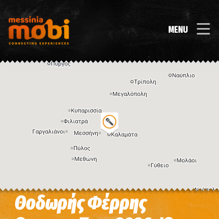
MENU
Θοδωρής Φέρρης
Η εικόνα ενδέχεται να υπόκειται σε πνευματικά δικαιώματα
Όροι