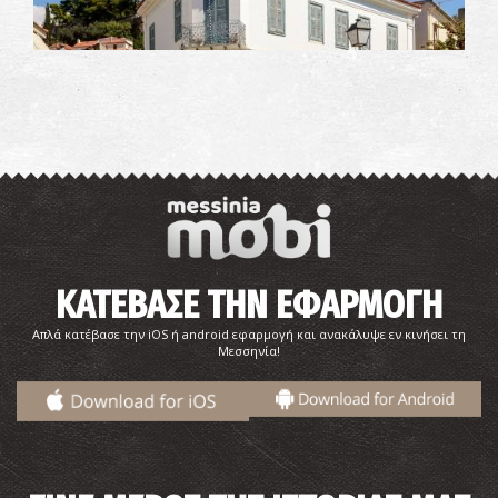
Ιστορικό και Λαογραφικό Μουσείο Καλαμάτας
~0.7Km
ΜΟΥΣΕΙΑ
ΚΑΤΕΒΑΣΕ ΤΗΝ ΕΦΑΡΜΟΓΗ
Απλά κατέβασε την iOS ή android εφαρμογή και ανακάλυψε εν κινήσει τη
Μεσσηνία!
Αρχαιολογικό Μουσείο Μεσσηνίας
~0.8Km
ΜΟΥΣΕΙΑ