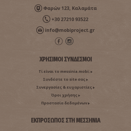
Φαρών 123, Καλαμάτα
+30 27210 93522
Πάρκο Σιδηροδρόμων Καλαμάτας
~1.8Km
ΜΟΥΣΕΙΑ
info@mobiproject.gr
ΧΡΗΣΙΜΟΙ ΣΥΝΔΕΣΜΟΙ
Τί είναι το messinia.mobi;
Συνδέστε το site σας
Συνεργασίες & ευχαριστίες
Όροι χρήσης
Παραλία Καλαμάτας
Προστασία δεδομένων
~2.2Km
ΠΑΡΑΛΙΕΣ
ΕΚΠΡΟΣΩΠΟΣ ΣΤΗ ΜΕΣΣΗΝΙΑ