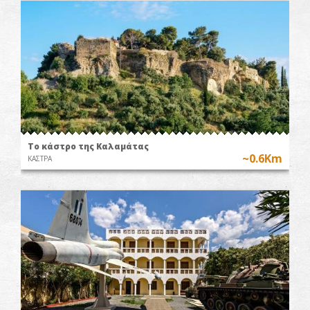
Το κάστρο της Καλαμάτας
~0.6Km
ΚΑΣΤΡΑ