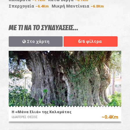
Σπερχογεία
Μικρή Μαντίνεια
~6.4Km
~6.8Km
ΜΕ ΤΙ ΝΑ ΤΟ ΣΥΝΔΥΑΣΕΙΣ...
6
Στο χάρτη
/6 φίλτρα
Η «Μάνα Ελιά» της Καλαμάτας
~0.4Km
ΙΔΙΑΙΤΕΡΕΣ ΘΕΣΕΙΣ