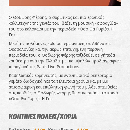
Ο Θοδωρής Φέρρης, o σαρωτικός και πιο ερωτικός
καλλιτέχνης της γενιάς του, βάζει τη μουσική «σφραγίδα»
του στο καλοκαίρι με την περιοδεία «Όσο Θα Γυρίζει Η
Γη».
Μετά τις πολύμηνες sold out εμφανίσεις σε Αθήνα και
Θεσσαλονίκη και την άκρως επιτυχημένη περσινή
περιοδεία του, ο Θοδωρής Φέρρης ταξιδεύει σε γήπεδα
και θέατρα ανά την Ελλαδα, με μια υψηλών προδιαγραφών
παραγωγή της Panik Live Productions.
Καθηλωτικός ερμηνευτής, με εντυπωσιακό ρεπερτόριο
γεμάτο διαδοχικά hits τα τελευταία χρόνια και με μια
ατμοσφαιρική και επιβλητική φωνή που μιλάει απευθείας
στις καρδιές, ο Θοδωρής Φέρρης θα συναρπάσει το κοινό…
«Όσο Θα Γυρίζει Η Γη»!
ΚΟΝΤΙΝΕΣ ΠΟΛΕΙΣ/ΧΩΡΙΑ
Καλαμάτα
Κάτω Βέργα
~1.1Km
~6.1Km