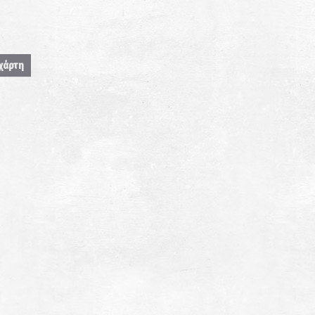
 χάρτη