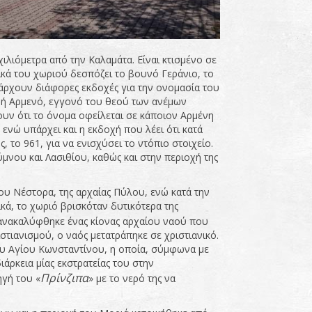
χιλιόμετρα από την Καλαμάτα. Είναι κτισμένο σε
ικά του χωριού δεσπόζει το βουνό Γεράνιο, το
πάρχουν διάφορες εκδοχές για την ονομασία του
 ή Αρμενό, εγγονό του θεού των ανέμων
ουν ότι το όνομα οφείλεται σε κάποιον Αρμένη
 ενώ υπάρχει και η εκδοχή που λέει ότι κατά
το 961, για να ενισχύσει το ντόπιο στοιχείο.
μνου και Λασιθίου, καθώς και στην περιοχή της
του Νέστορα, της αρχαίας Πύλου, ενώ κατά την
κά, το χωριό βρισκόταν δυτικότερα της
 ανακαλύφθηκε ένας κίονας αρχαίου ναού που
στιανισμού, ο ναός μετατράπηκε σε χριστιανικό.
ου Αγίου Κωνσταντίνου, η οποία, σύμφωνα με
ρκεια μίας εκστρατείας του στην
Πρίνζιπα
ηγή του «
» με το νερό της να