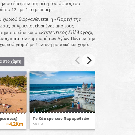
υ ήλιου έπεφταν στη μέση του ύψους του
ρίπου 12 με 1 το μεσημέρι.
Γιορτή της
υ χωριού διοργανώνεται η «
τε, οι Αρμενιοί είναι ένας από τους
Κηπευτικός Σύλλογος
ηριοποιείται και ο «
»,
Τέλος, κατά τον εορτασμό των Αγίων Πάντων (την
χωριού γιορτή με ζωντανή μουσική και χορό.
α στο χάρτη
ρισσίας)
Το Κάστρο των Παραμυθιών
Καρτελ
~4.2Km
~6Km
ΚΑΣΤΡΑ
ΠΑΡΑΛΙΕΣ