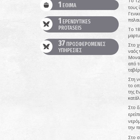
Το 12
1
ΕΘΙΜΑ
τους 
Γενικ
1
παλαι
EPENDYTIKES
PROTASEIS
Το 18
μαρτυ
37
ΠΡΟΣΦΕΡΟΜΕΝΕΣ
Στο χ
ΥΠΗΡΕΣΙΕΣ
ναός 
Μοναδ
από τ
ταβέρ
Στη ν
το οπ
της Ε
κατάλ
Στο δ
ερείπ
νερόμ
την π
Στο σ