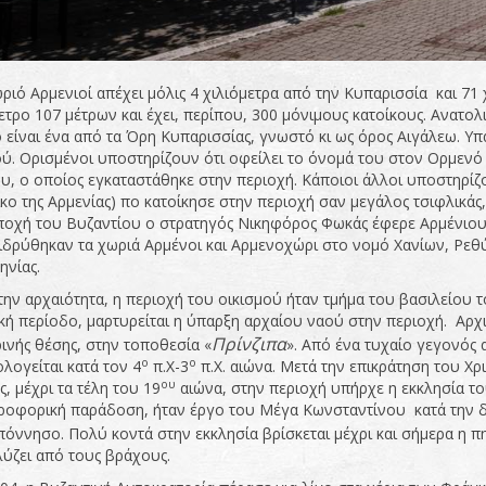
ριό Αρμενιοί απέχει μόλις 4 χιλιόμετρα από την Κυπαρισσία και 71 
τρο 107 μέτρων και έχει, περίπου, 300 μόνιμους κατοίκους. Ανατολ
 είναι ένα από τα Όρη Κυπαρισσίας, γνωστό κι ως όρος Αιγάλεω. Υ
ύ. Ορισμένοι υποστηρίζουν ότι οφείλει το όνομά του στον Ορμενό
υ, ο οποίος εγκαταστάθηκε στην περιοχή. Κάποιοι άλλοι υποστηρίζ
ικο της Αρμενίας) πο κατοίκησε στην περιοχή σαν μεγάλος τσιφλικάς,
ποχή του Βυζαντίου ο στρατηγός Νικηφόρος Φωκάς έφερε Αρμένιους, 
 ιδρύθηκαν τα χωριά Αρμένοι και Αρμενοχώρι στο νομό Χανίων, Ρεθύ
νίας.
την αρχαιότητα, η περιοχή του οικισμού ήταν τμήμα του βασιλείου 
κή περίοδο, μαρτυρείται η ύπαρξη αρχαίου ναού στην περιοχή. Αρχι
Πρίνζιπα
ινής θέσης, στην τοποθεσία «
». Από ένα τυχαίο γεγονός
ο
ο
λογείται κατά τον 4
π.Χ-3
π.Χ. αιώνα. Μετά την επικράτηση του Χρι
ου
ς, μέχρι τα τέλη του 19
αιώνα, στην περιοχή υπήρχε η εκκλησία τ
ροφορική παράδοση, ήταν έργο του Μέγα Κωνσταντίνου κατά την διά
όννησο. Πολύ κοντά στην εκκλησία βρίσκεται μέχρι και σήμερα η π
ύζει από τους βράχους.