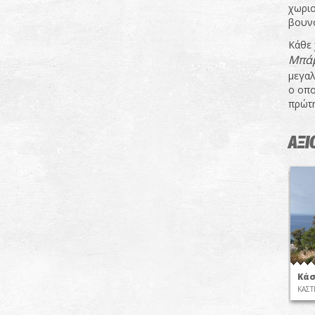
χωριο
βουνο
Κάθε 
Μπάμ
μεγαλ
ο οπο
πρώτη
ΑΞΙ
Κάσ
ΚΑΣΤ