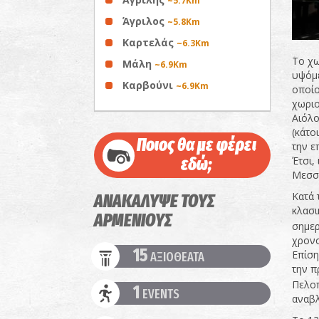
~5.7Km
Άγριλος
~5.8Km
Καρτελάς
~6.3Km
Το χω
Μάλη
~6.9Km
υψόμε
Καρβούνι
~6.9Km
οποίο
χωριο
Αιόλο
(κάτο
Ποιος θα με φέρει
την ε
εδώ;
Έτσι,
Μεσση
Κατά 
ΑΝΑΚΑΛΥΨΕ ΤΟΥΣ
κλασι
ΑΡΜΕΝΙΟΥΣ
σημερ
χρονο
15
Επίση
ΑΞΙΟΘΕΑΤΑ
την π
Πελοπ
1
EVENTS
αναβλ