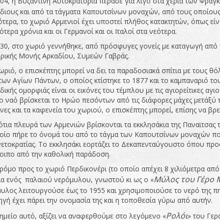
04, η Βυζαντινή Αυτοκρατορία πέρασε για λίγο στα χέρια των Φράγ
ίδιους και από τα τάγματα Καπουτσίνων μοναχών, από τους οποίους
ότερα, το χωριό Αρμενιοί έχει υποστεί πλήθος κατακτητών, όπως είνα
ότερα χρόνια και οι Γερμανοί και οι Ιταλοί στα νεότερα.
30, στο χωριό γεννήθηκε, από πρόσφυγες γονείς με καταγωγή από τ
ρικής Μονής Αρκαδίου, Συμεών Γαβράς.
ωριό, ο επισκέπτης μπορεί να δει τα παραδοσιακά σπίτια με τους θό
των Αγίων Πάντων, ο οποίος κτίστηκε το 1877 και το καμπαναριό το
ικής ομορφιάς είναι οι εικόνες του τέμπλου με τις αγιορείτικες αγ
ο ναό βρίσκεται το Ηρώο πεσόντων από τις διάφορες μάχες μετάξύ το
νες και τα καφενεία του χωριού, ο επισκέπτης μπορεί, επίσης να βρ
ότια πλευρά των Αρμενιών βρίσκονται τα εκκλησάκια της Παναϊτσας 
οίο πήρε το όνομά του από το τάγμα των Καπουτσίνων μοναχών πο
νετοκρατίας. Το εκκλησάκι εορτάζει το Δεκαπενταύγουστο όπου πρ
οιπο από την καθολική παράδοση.
ρόμο προς το χωριό Περδικονέρι (το οποίο απέχει 8 χιλιόμετρα από
Μύλος του Γέρο 
ια ενός παλαιού νερόμυλου, γνωστού κι ως ο «
υλος λειτουργούσε έως το 1955 και χρησιμοποιούσε το νερό της π
ηγή έχει πάρει την ονομασία της και η τοποθεσία γύρω από αυτήν.
Ρολόι
ημείο αυτό, αξίζει να αναφερθούμε στο λεγόμενο «
» του Γερ