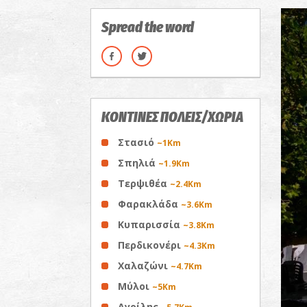
Spread the word
ΚΟΝΤΙΝΕΣ ΠΟΛΕΙΣ/ΧΩΡΙΑ
Στασιό
~1Km
Σπηλιά
~1.9Km
Τερψιθέα
~2.4Km
Φαρακλάδα
~3.6Km
Κυπαρισσία
~3.8Km
Περδικονέρι
~4.3Km
Χαλαζώνι
~4.7Km
Μύλοι
~5Km
Αγρίλης