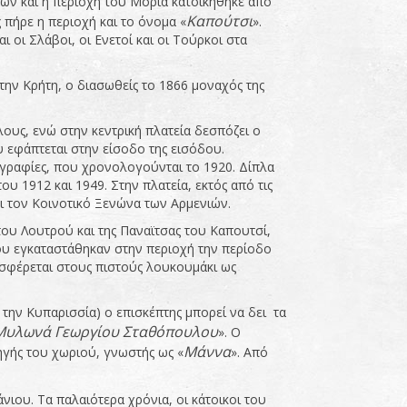
κων και η περιοχή του Μοριά κατοικήθηκε από
Καπούτσι
 πήρε η περιοχή και το όνομα «
».
ι οι Σλάβοι, οι Ενετοί και οι Τούρκοι στα
ην Κρήτη, ο διασωθείς το 1866 μοναχός της
λους, ενώ στην κεντρική πλατεία δεσπόζει ο
υ εφάπτεται στην είσοδο της εισόδου.
ιογραφίες, που χρονολογούνται το 1920. Δίπλα
υ 1912 και 1949. Στην πλατεία, εκτός από τις
ει τον Κοινοτικό Ξενώνα των Αρμενιών.
του Λουτρού και της Παναϊτσας του Καπουτσί,
υ εγκαταστάθηκαν στην περιοχή την περίοδο
οσφέρεται στους πιστούς λουκουμάκι ως
 την Κυπαρισσία) ο επισκέπτης μπορεί να δει τα
Μυλωνά Γεωργίου Σταθόπουλου
». Ο
Μάννα
ηγής του χωριού, γνωστής ως «
». Από
άνιου. Τα παλαιότερα χρόνια, οι κάτοικοι του