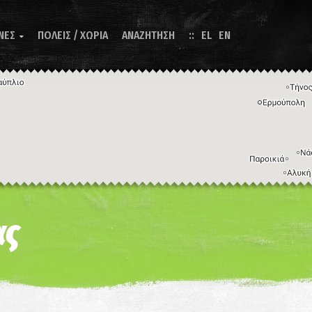
ΝΕΣ
ΠΟΛΕΙΣ / ΧΩΡΙΑ
ΑΝΑΖΗΤΗΣΗ
EL
EN

Η εικόνα ενδέχεται να υπόκειται σε πνευματικά δικαιώματα
Όροι
ντομεύσεις πληκτρολογίου
ας