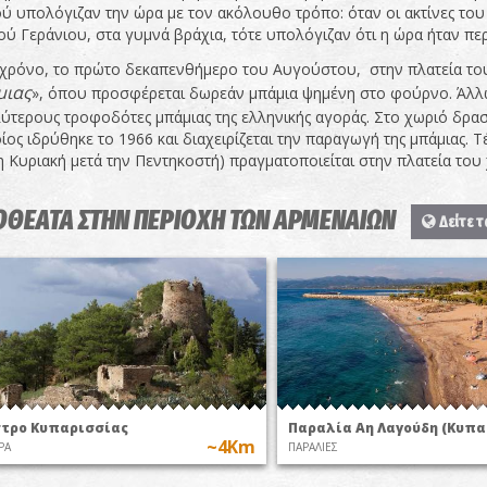
ύ υπολόγιζαν την ώρα με τον ακόλουθο τρόπο: όταν οι ακτίνες το
ύ Γεράνιου, στα γυμνά βράχια, τότε υπολόγιζαν ότι η ώρα ήταν πε
χρόνο, το πρώτο δεκαπενθήμερο του Αυγούστου, στην πλατεία το
ιας
», όπου προσφέρεται δωρεάν μπάμια ψημένη στο φούρνο. Άλλωσ
ύτερους τροφοδότες μπάμιας της ελληνικής αγοράς. Στο χωριό δραστ
ίος ιδρύθηκε το 1966 και διαχειρίζεται την παραγωγή της μπάμιας. 
 Κυριακή μετά την Πεντηκοστή) πραγματοποιείται στην πλατεία του 
ΟΘΕΑΤΑ ΣΤΗΝ ΠΕΡΙΟΧΗ ΤΩΝ ΑΡΜΕΝΑΙΩΝ
Δείτε τ
τρο Κυπαρισσίας
Παραλία Αη Λαγούδη (Κυπα
~4Km
ΡΑ
ΠΑΡΑΛΙΕΣ