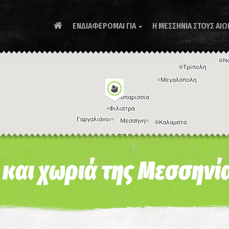
ΕΝΔΙΑΦΕΡΟΜΑΙ ΓΙΑ
Η ΜΕΣΣΗΝΙΑ ΣΤΟΥΣ ΑΙΩ

Συ
ς και χωριά της Μεσσηνί