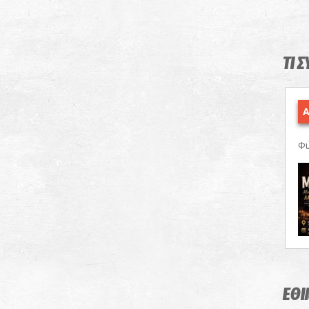
ΤΙ 
Α
Φι
ΕΘΙ