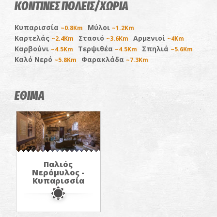
ΚΟΝΤΙΝΕΣ ΠΟΛΕΙΣ/ΧΩΡΙΑ
Κυπαρισσία
Μύλοι
~0.8Km
~1.2Km
Καρτελάς
Στασιό
Αρμενιοί
~2.4Km
~3.6Km
~4Km
Καρβούνι
Τερψιθέα
Σπηλιά
~4.5Km
~4.5Km
~5.6Km
Καλό Νερό
Φαρακλάδα
~5.8Km
~7.3Km
ΕΘΙΜΑ
Παλιός
Νερόμυλος -
Κυπαρισσία