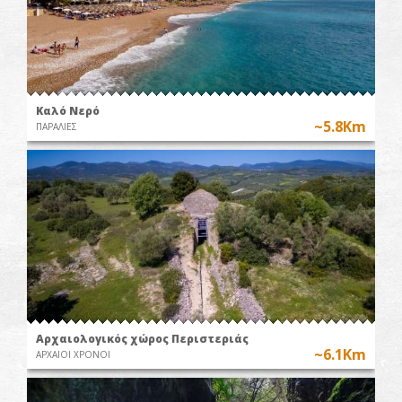
Καλό Nερό
~5.8Km
ΠΑΡΑΛΙΕΣ
Αρχαιολογικός χώρος Περιστεριάς
~6.1Km
ΑΡΧΑΙΟΙ ΧΡΟΝΟΙ