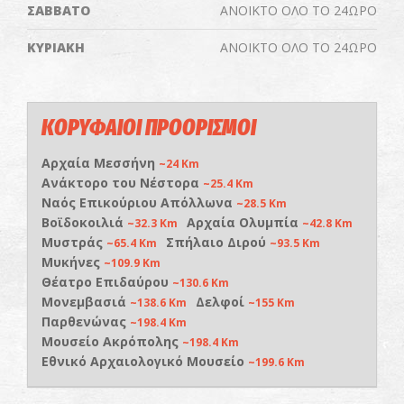
ΣΑΒΒΑΤΟ
ΑΝΟΙΚΤΟ ΟΛΟ ΤΟ 24ΩΡΟ
ΚΥΡΙΑΚΗ
ΑΝΟΙΚΤΟ ΟΛΟ ΤΟ 24ΩΡΟ
ΚΟΡΥΦΑΙΟΙ ΠΡΟΟΡΙΣΜΟΙ
Αρχαία Μεσσήνη
~24 Km
Ανάκτορο του Νέστορα
~25.4 Km
Ναός Επικούριου Απόλλωνα
~28.5 Km
Βοϊδοκοιλιά
Αρχαία Ολυμπία
~32.3 Km
~42.8 Km
Μυστράς
Σπήλαιο Διρού
~65.4 Km
~93.5 Km
Μυκήνες
~109.9 Km
Θέατρο Επιδαύρου
~130.6 Km
Μονεμβασιά
Δελφοί
~138.6 Km
~155 Km
Παρθενώνας
~198.4 Km
Μουσείο Ακρόπολης
~198.4 Km
Εθνικό Αρχαιολογικό Μουσείο
~199.6 Km