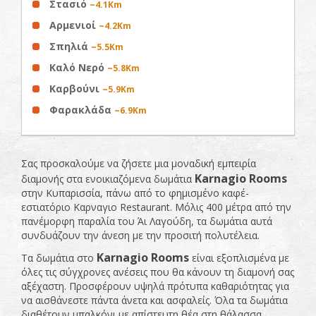
Στασιό
~4.1Km
Αρμενιοί
~4.2Km
Σπηλιά
~5.5Km
Καλό Νερό
~5.8Km
Καρβούνι
~5.9Km
Φαρακλάδα
~6.9Km
Σας προσκαλούμε να ζήσετε μια μοναδική εμπειρία
Karnagio
Rooms
διαμονής στα ενοικιαζόμενα δωμάτια
στην Κυπαρισσία, πάνω από το φημισμένο καφέ-
εστιατόριο Καρναγιο Restaurant. Μόλις 400 μέτρα από την
πανέμορφη παραλία του Άι Λαγούδη, τα δωμάτια αυτά
συνδυάζουν την άνεση με την προσιτή πολυτέλεια.
Karnagio
Rooms
Τα δωμάτια στο
είναι εξοπλισμένα με
όλες τις σύγχρονες ανέσεις που θα κάνουν τη διαμονή σας
αξέχαστη. Προσφέρουν υψηλά πρότυπα καθαριότητας για
να αισθάνεστε πάντα άνετα και ασφαλείς. Όλα τα δωμάτια
διαθέτουν μπαλκόνι με απίστευτη θέα στη θάλασσα.