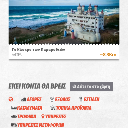
Το Κάστρο των Παραμυθιών
~8.3Km
ΚΑΣΤΡΑ
ΕΚΕΙ ΚΟΝΤΑ ΘΑ ΒΡΕΙΣ
Δείτε τα στο χάρτη
ΑΓΟΡΕΣ
ΕΞΟΔΟΣ
ΕΣΤΙΑΣΗ
Square
ΚΑΤΑΛΥΜΑΤΑ
ΤΟΠΙΚΑ ΠΡΟΪΟΝΤΑ
Express
ΤΡΟΦΙΜΑ
ΥΠΗΡΕΣΙΕΣ
Shop-
ΥΠΗΡΕΣΙΕΣ ΜΕΤΑΦΟΡΩΝ
Liotrivi
Καφέ/