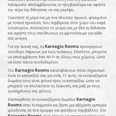
Χαλαρώστε απολαμβάνοντας το ηλιοβασίλεμα και αφήστε
την αύρα της θάλασσας να σας μαγέψει.
Ξεκινήστε τη μέρα σας με ένα πλούσιο πρωινό, φτιαγμένο
με τοπικά προϊόντα, που σερβίρεται στον χώρο του καφέ-
εστιατορίου. Απολαύστε το γεύμα σας με θέα τη θάλασσα
και αφήστε τους υπεύθυνους να φροντίσουμε για κάθε
σας ανάγκη.
Karnagio
Rooms
Για την άνεσή σας, τα
προσφέρουν
ελεύθερο πάρκινγκ για τους ενοίκους. Επιπλέον, μπορείτε
να απολαμβάνετε free Wi-Fi σε όλους τους χώρους, ώστε
να είστε πάντα συνδεδεμένοι.
Karnagio
Rooms
Στο
καταλαβαίνουν πόσο σημαντικό
είναι το κατοικίδιό σας για εσάς. Γι' αυτό, τα ενοικιαζόμενα
δωμάτια τους είναι φιλικά προς τα κατοικίδια, ώστε να
μπορείτε να απολαύσετε τις διακοπές σας μαζί με τους
αγαπημένους σας φίλους.
Karnagio
Επισκεφθείτε τα ενοικιαζόμενα δωμάτια
Rooms
στην Κυπαρισσία και ζήστε μια αξέχαστη εμπειρία
φιλοξενίας σε ένα όμορφο και φιλόξενο περιβάλλον. Στο
Karnagio
Rooms
είναι έτοιμοι να σας προσφέρουν τις