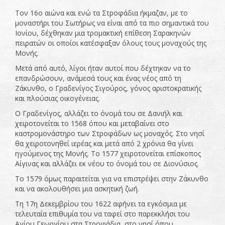
Τον 16ο αιώνα και ενώ τα Στροφάδια ήκμαζαν, με το
μοναστήρι του Σωτήρως να είναι από τα πιο σημαντικά του
Ιονίου, δέχθηκαν μια τρομακτική επίθεση Σαρακηνών
πειρατών οι οποίοι κατέσφαξαν όλους τους μοναχούς της
Μονής.
Μετά από αυτό, λίγοι ήταν αυτοί που δέχτηκαν να το
επανδρώσουν, ανάμεσά τους και ένας νέος από τη
Ζάκυνθο, ο Γραδενίγος Σιγούρος, γόνος αριστοκρατικής
και πλούσιας οικογένειας.
Ο Γραδενίγος, αλλάζει το όνομά του σε Δανιήλ και
χειροτονείται το 1568 όπου και μεταβαίνει στο
καστρομονάστηρο των Στροφάδων ως μοναχός. Στο νησί
θα χειροτονηθεί ιερέας και μετά από 2 χρόνια θα γίνει
ηγούμενος της Μονής. Το 1577 χειροτονείται επίσκοπος
Αίγινας και αλλάζει εκ νέου το όνομά του σε Διονύσιος.
Το 1579 όμως παραιτείται για να επιστρέψει στην Ζάκυνθο
και να ακολουθήσει μια ασκητική ζωή.
Τη 17η Δεκεμβρίου του 1622 αφήνει τα εγκόσμια με
τελευταία επιθυμία του να ταφεί στο παρεκκλήσι του
Αγίου Γεωργίου στα Στροφάδια, στο νησί όπου