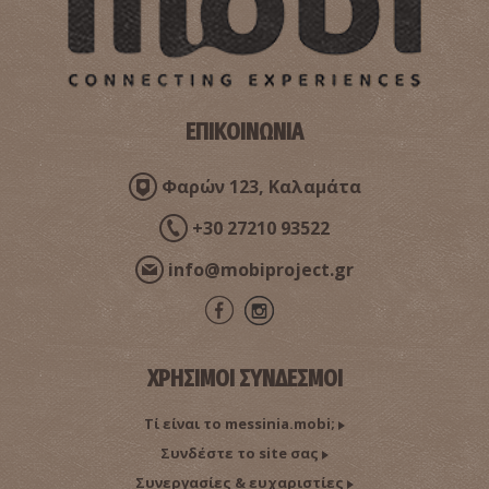
ΕΠΙΚΟΙΝΩΝΙΑ
Φαρών 123, Καλαμάτα
+30 27210 93522
Σημείο 2-Διαδρομή του Ν. Καζαντζάκη και του
αληθινού Γιώργη Ζορμπά στη Στούπα
info@mobiproject.gr
ΧΡΗΣΙΜΟΙ ΣΥΝΔΕΣΜΟΙ
Τί είναι το messinia.mobi;
Συνδέστε το site σας
Συνεργασίες & ευχαριστίες