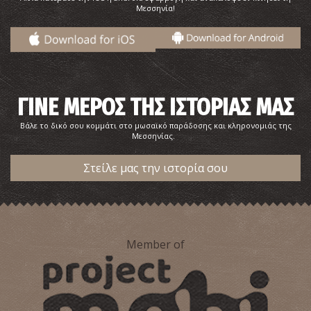
Μεσσηνία!
ΓΙΝΕ ΜΕΡΟΣ ΤΗΣ ΙΣΤΟΡΙΑΣ ΜΑΣ
Διαδρομές-Ο N. Καζαντζάκης και ο αληθινός Γιώργης
Ζορμπάς στη Στούπα.
Βάλε το δικό σου κομμάτι στο μωσαϊκό παράδοσης και κληρονομιάς της
Μεσσηνίας.
Στείλε μας την ιστορία σου
Member of
Σημείο 1-Διαδρομή του Ν. Καζαντζάκη και του
αληθινού Γιώργη Ζορμπά στη Στούπα