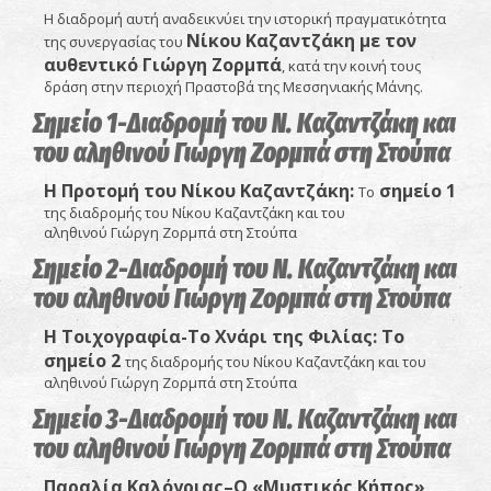
Η διαδρομή αυτή αναδεικνύει την ιστορική πραγματικότητα
Νίκου Καζαντζάκη με τον
της συνεργασίας του
αυθεντικό Γιώργη Ζορμπά
, κατά την κοινή τους
δράση στην περιοχή Πραστοβά της Μεσσηνιακής Μάνης.
Σημείο 1-Διαδρομή του Ν. Καζαντζάκη και
του αληθινού Γιώργη Ζορμπά στη Στούπα
Η Προτομή του Νίκου Καζαντζάκη:
σ
ημείο 1
Το
της διαδρομής του Νίκου Καζαντζάκη και του
αληθινού Γιώργη Ζορμπά στη Στούπα
Σημείο 2-Διαδρομή του Ν. Καζαντζάκη και
του αληθινού Γιώργη Ζορμπά στη Στούπα
Η Τοιχογραφία-Το Χνάρι της Φιλίας: Το
σημείο 2
της διαδρομής του Νίκου Καζαντζάκη και του
αληθινού Γιώργη Ζορμπά στη Στούπα
Σημείο 3-Διαδρομή του Ν. Καζαντζάκη και
του αληθινού Γιώργη Ζορμπά στη Στούπα
Παραλία Καλόγριας–Ο «Μυστικός Κήπος»