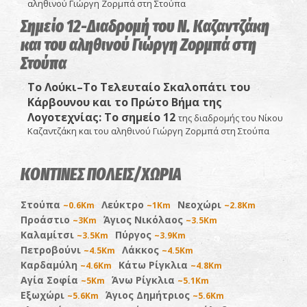
αληθινού Γιώργη Ζορμπά στη Στούπα
Σημείο 12-Διαδρομή του Ν. Καζαντζάκη
και του αληθινού Γιώργη Ζορμπά στη
Στούπα
Το Λούκι–Το Τελευταίο Σκαλοπάτι του
Κάρβουνου και το Πρώτο Βήμα της
Λογοτεχνίας
: Το σημείο 12
της διαδρομής του Νίκου
Καζαντζάκη και του αληθινού Γιώργη Ζορμπά στη Στούπα
ΚΟΝΤΙΝΕΣ ΠΟΛΕΙΣ/ΧΩΡΙΑ
Στούπα
Λεύκτρο
Νεοχώρι
~0.6Km
~1Km
~2.8Km
Προάστιο
Άγιος Νικόλαος
~3Km
~3.5Km
Καλαμίτσι
Πύργος
~3.5Km
~3.9Km
Πετροβούνι
Λάκκος
~4.5Km
~4.5Km
Καρδαμύλη
Κάτω Ρίγκλια
~4.6Km
~4.8Km
Αγία Σοφία
Άνω Ρίγκλια
~5Km
~5.1Km
Εξωχώρι
Άγιος Δημήτριος
~5.6Km
~5.6Km