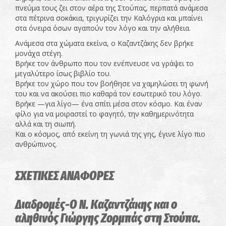
πνεύμα τους ζει στον αέρα της Στούπας, περπατά ανάμεσα
στα πέτρινα σοκάκια, τριγυρίζει την Καλόγρια και μπαίνει
στα όνειρα όσων αγαπούν τον λόγο και την αλήθεια.
Ανάμεσα στα χώματα εκείνα, ο Καζαντζάκης δεν βρήκε
μονάχα στέγη.
Βρήκε τον άνθρωπο που τον ενέπνευσε να γράψει το
μεγαλύτερο ίσως βιβλίο του.
Βρήκε τον χώρο που τον βοήθησε να χαμηλώσει τη φωνή
του και να ακούσει πιο καθαρά τον εσωτερικό του λόγο.
Βρήκε —για λίγο— ένα σπίτι μέσα στον κόσμο. Και έναν
φίλο για να μοιραστεί το φαγητό, την καθημερινότητα
αλλά και τη σιωπή.
Και ο κόσμος, από εκείνη τη γωνιά της γης, έγινε λίγο πιο
ανθρώπινος.
ΣΧΕΤΙΚΕΣ ΑΝΑΦΟΡΕΣ
Διαδρομές-Ο N. Καζαντζάκης και ο
αληθινός Γιώργης Ζορμπάς στη Στούπα.