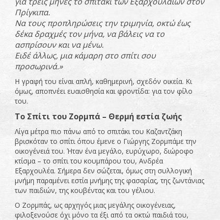
για τρεις μήνες το σπιτάκι των Εξαρχουλαίων στον
Πρίγκιπα.
Να τους προπληρώσεις την τριμηνία, οκτώ έως
δέκα δραχμές τον μήνα, να βάλεις να το
ασπρίσουν και να μένω.
Ειδέ άλλως, μια κάμαρη στο σπίτι σου
προσωρινά.»
Η γραφή του είναι απλή, καθημερινή, σχεδόν οικεία. Κι
όμως, αποπνέει ευαισθησία και φροντίδα: για τον φίλο
του.
Το Σπίτι του Ζορμπά – Θερμή εστία ζωής
Λίγα μέτρα πιο πάνω από το σπιτάκι του Καζαντζάκη
βρισκόταν το σπίτι όπου έμενε ο Γιώργης Ζορμπάμε την
οικογένειά του. Ήταν ένα μεγάλο, ευρύχωρο, διώροφο
κτίσμα – το σπίτι του κουμπάρου του, Ανδρέα
Εξαρχουλέα. Σήμερα δεν σώζεται, όμως στη συλλογική
μνήμη παραμένει εστία μνήμης της φασαρίας, της ζωντάνιας
των παιδιών, της κουβέντας και του γέλιου.
Ο Ζορμπάς, ως αρχηγός μιας μεγάλης οικογένειας,
φιλοξενούσε όχι μόνο τα έξι από τα οκτώ παιδιά του,