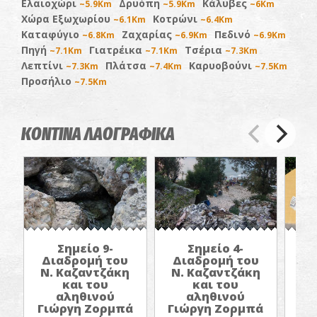
Ελαιοχώρι
Δρυόπη
Κάλυβες
~5.9Km
~5.9Km
~6Km
Χώρα Εξωχωρίου
Κοτρώνι
~6.1Km
~6.4Km
Καταφύγιο
Ζαχαρίας
Πεδινό
~6.8Km
~6.9Km
~6.9Km
Πηγή
Γιατρέικα
Τσέρια
~7.1Km
~7.1Km
~7.3Km
Λεπτίνι
Πλάτσα
Καρυοβούνι
~7.3Km
~7.4Km
~7.5Km
Προσήλιο
~7.5Km
ΚΟΝΤΙΝΑ ΛΑΟΓΡΑΦΙΚΑ
Σημείο 9-
Σημείο 4-
Διαδρομή του
Διαδρομή του
Δ
Ν. Καζαντζάκη
Ν. Καζαντζάκη
Ν.
και του
και του
αληθινού
αληθινού
Γιώργη Ζορμπά
Γιώργη Ζορμπά
Γι