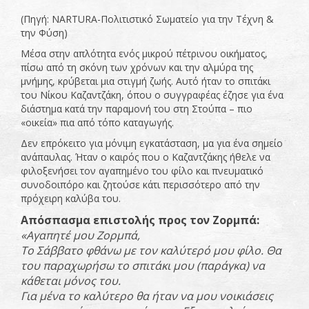
(Πηγή: NARTURA-Πολιτιστικό Σωματείο για την Τέχνη &
την Φύση)
Μέσα στην απλότητα ενός μικρού πέτρινου οικήματος,
πίσω από τη σκόνη των χρόνων και την αλμύρα της
μνήμης, κρύβεται μια στιγμή ζωής. Αυτό ήταν το σπιτάκι
του Νίκου Καζαντζάκη, όπου ο συγγραφέας έζησε για ένα
διάστημα κατά την παραμονή του στη Στούπα – πιο
«οικεία» πια από τόπο καταγωγής.
Δεν επρόκειτο για μόνιμη εγκατάσταση, μα για ένα σημείο
ανάπαυλας. Ήταν ο καιρός που ο Καζαντζάκης ήθελε να
φιλοξενήσει τον αγαπημένο του φίλο και πνευματικό
συνοδοιπόρο και ζητούσε κάτι περισσότερο από την
πρόχειρη καλύβα του.
Απόσπασμα επιστολής προς τον Ζορμπά:
«Αγαπητέ μου Ζορμπά,
Το Σάββατο φθάνω με τον καλύτερό μου φίλο. Θα
του παραχωρήσω το σπιτάκι μου (παράγκα) να
κάθεται μόνος του.
Για μένα το καλύτερο θα ήταν να μου νοικιάσεις