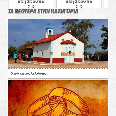
στη Στούπα
στη Στούπα
σ
ΤΑ ΝΕΩΤΕΡΑ ΣΤΗΝ ΚΑΤΗΓΟΡΙΑ
Ο ανίκητος Λελώνης