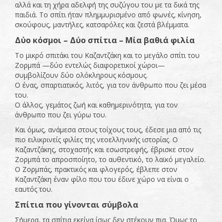
αλλά και τη χήρα αδελφή της συζύγου του με τα δικά της
παιδιά. Το σπίτι ήταν πλημμυρισμένο από φωνές, κίνηση,
σκούφους, μαντήλες, κατσαρόλες και ζεστά βλέμματα.
Δύο κόσμοι – Δύο σπίτια – Μία βαθιά φιλία
Το μικρό σπιτάκι του Καζαντζάκη και το μεγάλο σπίτι του
Ζορμπά —δύο εντελώς διαφορετικοί χώροι—
συμβολίζουν δύο ολόκληρους κόσμους.
Ο ένας, σπαρτιατικός, λιτός, για τον άνθρωπο που ζει μέσα
του.
Ο άλλος, γεμάτος ζωή και καθημερινότητα, για τον
άνθρωπο που ζει γύρω του.
Και όμως, ανάμεσα στους τοίχους τους, έδεσε μια από τις
πιο ειλικρινείς φιλίες της νεοελληνικής ιστορίας. Ο
Καζαντζάκης, στοχαστής και εσωστρεφής, έβρισκε στον
Ζορμπά το απροσποίητο, το αυθεντικό, το λαϊκό μεγαλείο.
Ο Ζορμπάς, πρακτικός και φλογερός, έβλεπε στον
Καζαντζάκη έναν φίλο που του έδινε χώρο να είναι ο
εαυτός του.
Σπίτια που γίνονται σύμβολα
Σήμερα, τα σπίτια εκείνα ίσως δεν στέκουν πια. Όμως το