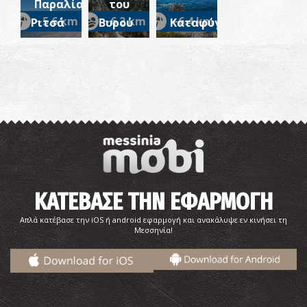
Παραλία
του
~5.6 km
~6.2 km
~6.4 km
Ριτσά
Βυρού
Καταφύγι
ΚΑΤΕΒΑΣΕ ΤΗΝ ΕΦΑΡΜΟΓΗ
Απλά κατέβασε την iOS ή android εφαρμογή και ανακάλυψε εν κινήσει τη
Μεσσηνία!