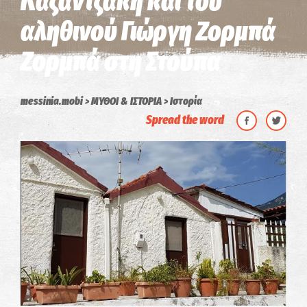
Καζαντζάκη και του
αληθινού Γιώργη Ζορμπά
Ζορμπά στη Στούπα
messinia.mobi
ΜΥΘΟΙ & ΙΣΤΟΡΙΑ
Ιστορία
Spread the word