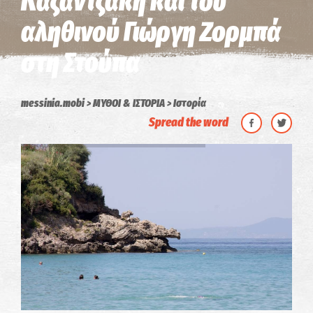
Καζαντζάκη και του
αληθινού Γιώργη Ζορμπά
στη Στούπα
messinia.mobi
ΜΥΘΟΙ & ΙΣΤΟΡΙΑ
Ιστορία
Spread the word