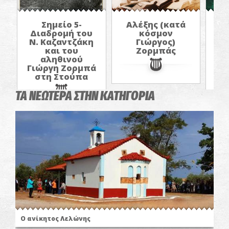
Σημείο 5-
Αλέξης (κατά
Δ
Διαδρομή του
κόσμον
Ν.
Ν. Καζαντζάκη
Γιώργος)
και του
Ζορμπάς
αληθινού
Γι
Γιώργη Ζορμπά
σ
στη Στούπα
ΤΑ ΝΕΩΤΕΡΑ ΣΤΗΝ ΚΑΤΗΓΟΡΙΑ
Ο ανίκητος Λελώνης