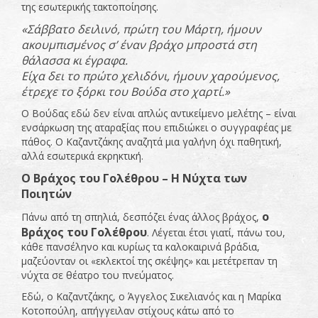
της εσωτερικής τακτοποίησης.
«Σάββατο δειλινό, πρώτη του Μάρτη, ήμουν
ακουμπισμένος σ’ έναν βράχο μπροστά στη
θάλασσα κι έγραφα.
Είχα δει το πρώτο χελιδόνι, ήμουν χαρούμενος,
έτρεχε το ξόρκι του Βούδα στο χαρτί.»
Ο Βούδας εδώ δεν είναι απλώς αντικείμενο μελέτης – είναι
ενσάρκωση της αταραξίας που επιδιώκει ο συγγραφέας με
πάθος. Ο Καζαντζάκης αναζητά μια γαλήνη όχι παθητική,
αλλά εσωτερικά εκρηκτική.
Ο Βράχος του Γολέθρου – Η Νύχτα των
Ποιητών
ο
Πάνω από τη σπηλιά, δεσπόζει ένας άλλος βράχος,
Βράχος του Γολέθρου
. Λέγεται έτσι γιατί, πάνω του,
κάθε πανσέληνο και κυρίως τα καλοκαιρινά βράδια,
μαζεύονταν οι «εκλεκτοί της σκέψης» και μετέτρεπαν τη
νύχτα σε θέατρο του πνεύματος.
Εδώ, ο Καζαντζάκης, ο Άγγελος Σικελιανός και η Μαρίκα
Κοτοπούλη, απήγγειλαν στίχους κάτω από το