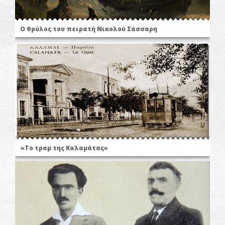
Ο θρύλος του πειρατή Νικολού Σάσσαρη
«Το τραμ της Καλαμάτας»