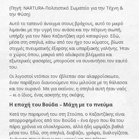
(Πηγή: NARTURA-Πολιτιστικό Σωματείο για την Τέχνη &
την Φύση)
Αυτό το ταπεινό άνοιγμα στους βράχους, αυτό το μικρό
λιμανάκι με την υγρή του ανάσα και την πέτρινη σιωπή,
υπήρξε για τον Νίκο Καζαντζάκη ιερό καταφύγιο. Εδώ,
μέσα στη σπηλιά, κάτω από τον ήχο του κύματος, βίωσε
στιγμές πνευματικής έξαρσης και υπαρξιακής γαλήνης. Ήταν
ο χώρος όπου, μακριά από αδιάκριτα βλέμματα και
εξωτερικές φασαρίες, μπορούσε να συναντήσει τον εαυτό
του.
Οι λιγοστοί ντόπιοι τον έβλεπαν σαν αλαφροΐσκιωτο,
έναν παράξενο διανοούμενο που μιλούσε με τη θάλασσα
και τον ουρανό. Μα για εκείνον, η σπηλιά αυτή ήταν ναός
– κι ο ίδιος, ένας ασκητής της σκέψης.
Η εποχή του Βούδα – Μάχη με το πνεύμα
Κατά την παραμονή του στη Στούπα, ο Καζαντζάκης είναι
απορροφημένος από τον Βούδα – ένα έργο που θα του
πάρει χρόνια να ολοκληρώσει, αλλά ήδη ωριμάζει βαθιά
μέσα του. Εδώ, στη σπηλιά, διαβάζει, γράφει, διαλογίζεται.
Ανάμεσα στους ήχους του νερού και της πέτρας,