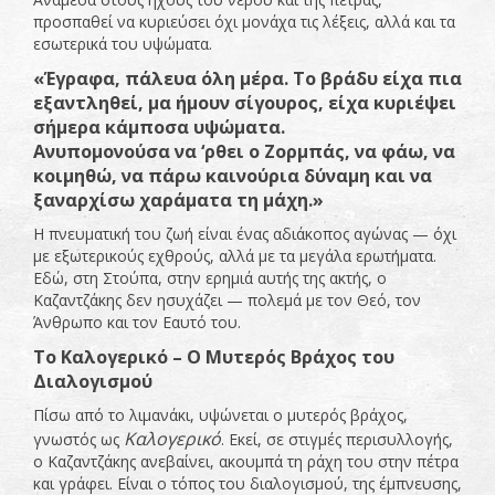
προσπαθεί να κυριεύσει όχι μονάχα τις λέξεις, αλλά και τα
εσωτερικά του υψώματα.
«Έγραφα, πάλευα όλη μέρα. Το βράδυ είχα πια
εξαντληθεί, μα ήμουν σίγουρος, είχα κυριέψει
σήμερα κάμποσα υψώματα.
Ανυπομονούσα να ‘ρθει ο Ζορμπάς, να φάω, να
κοιμηθώ, να πάρω καινούρια δύναμη και να
ξαναρχίσω χαράματα τη μάχη.»
Η πνευματική του ζωή είναι ένας αδιάκοπος αγώνας — όχι
με εξωτερικούς εχθρούς, αλλά με τα μεγάλα ερωτήματα.
Εδώ, στη Στούπα, στην ερημιά αυτής της ακτής, ο
Καζαντζάκης δεν ησυχάζει — πολεμά με τον Θεό, τον
Άνθρωπο και τον Εαυτό του.
Το Καλογερικό – Ο Μυτερός Βράχος του
Διαλογισμού
Πίσω από το λιμανάκι, υψώνεται ο μυτερός βράχος,
Καλογερικό
γνωστός ως
. Εκεί, σε στιγμές περισυλλογής,
ο Καζαντζάκης ανεβαίνει, ακουμπά τη ράχη του στην πέτρα
και γράφει. Είναι ο τόπος του διαλογισμού, της έμπνευσης,