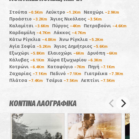
Στούπα
Λεύκτρο
Νεοχώρι
~0.5Km
~1.2Km
~2.9Km
Προάστιο
Άγιος Νικόλαος
~3.2Km
~3.5Km
Καλαμίτσι
Πύργος
Πετροβούνι
~3.6Km
~4Km
~4.6Km
Καρδαμύλη
Λάκκος
~4.7Km
~4.7Km
Κάτω Ρίγκλια
Άνω Ρίγκλια
~4.8Km
~5.2Km
Αγία Σοφία
Άγιος Δημήτριος
~5.2Km
~5.6Km
Εξωχώρι
Ελαιοχώρι
Δρυόπη
~5.8Km
~6Km
~6Km
Κάλυβες
Χώρα Εξωχωρίου
~6.1Km
~6.3Km
Κοτρώνι
Καταφύγιο
Πηγή
~6.4Km
~7Km
~7.1Km
Ζαχαρίας
Πεδινό
Γιατρέικα
~7.1Km
~7.1Km
~7.3Km
Πλάτσα
Τσέρια
Λεπτίνι
~7.4Km
~7.5Km
~7.5Km
ΚΟΝΤΙΝΑ ΛΑΟΓΡΑΦΙΚΑ