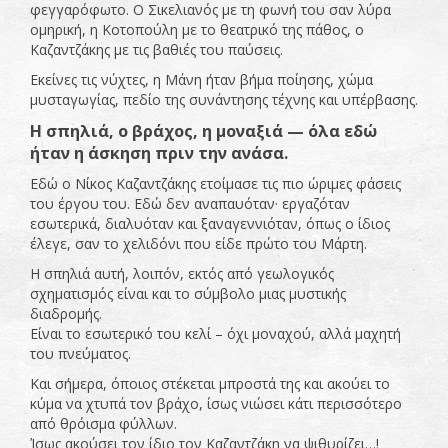
φεγγαρόφωτο. Ο Σικελιανός με τη φωνή του σαν λύρα
ομηρική, η Κοτοπούλη με το θεατρικό της πάθος, ο
Καζαντζάκης με τις βαθιές του παύσεις.
Εκείνες τις νύχτες, η Μάνη ήταν βήμα ποίησης, χώμα
μυσταγωγίας, πεδίο της συνάντησης τέχνης και υπέρβασης.
Η σπηλιά, ο βράχος, η μοναξιά — όλα εδώ
ήταν η άσκηση πριν την ανάσα.
Εδώ ο Νίκος Καζαντζάκης ετοίμασε τις πιο ώριμες φάσεις
του έργου του. Εδώ δεν αναπαυόταν· εργαζόταν
εσωτερικά, διαλυόταν και ξαναγεννιόταν, όπως ο ίδιος
έλεγε, σαν το χελιδόνι που είδε πρώτο του Μάρτη.
Η σπηλιά αυτή, λοιπόν, εκτός από γεωλογικός
σχηματισμός είναι και το σύμβολο μιας μυστικής
διαδρομής.
Είναι το εσωτερικό του κελί – όχι μοναχού, αλλά μαχητή
του πνεύματος.
Και σήμερα, όποιος στέκεται μπροστά της και ακούει το
κύμα να χτυπά τον βράχο, ίσως νιώσει κάτι περισσότερο
από θρόισμα φύλλων.
Ίσως ακούσει τον ίδιο τον Καζαντζάκη να ψιθυρίζει…!