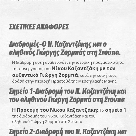
ΣΧΕΤΙΚΕΣ ΑΝΑΦΟΡΕΣ
Διαδρομές-Ο N. Καζαντζάκης και ο
αληθινός Γιώργης Ζορμπάς στη Στούπα.
Η διαδρομή αυτή αναδεικνύει την ιστορική πραγματικότητα
Νίκου Καζαντζάκη με τον
της συνεργασίας του
αυθεντικό Γιώργη Ζορμπά
, κατά την κοινή τους
δράση στην περιοχή Πραστοβά της Μεσσηνιακής Μάνης.
Σημείο 1-Διαδρομή του Ν. Καζαντζάκη και
του αληθινού Γιώργη Ζορμπά στη Στούπα
Η Προτομή του Νίκου Καζαντζάκη:
σ
ημείο 1
Το
της διαδρομής του Νίκου Καζαντζάκη και του
αληθινού Γιώργη Ζορμπά στη Στούπα
Σημείο 2-Διαδρομή του Ν. Καζαντζάκη και