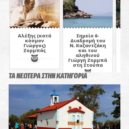
Αλέξης (κατά
Σημείο 6-
κόσμον
Διαδρομή του
Δ
Γιώργος)
Ν. Καζαντζάκη
Ν.
Ζορμπάς
και του
αληθινού
Γιώργη Ζορμπά
Γι
στη Στούπα
σ
ΤΑ ΝΕΩΤΕΡΑ ΣΤΗΝ ΚΑΤΗΓΟΡΙΑ