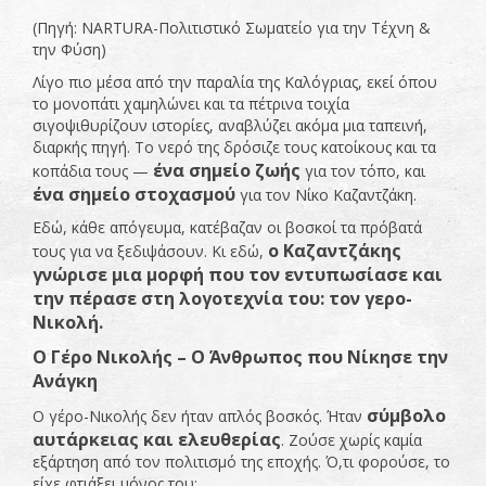
(Πηγή: NARTURA-Πολιτιστικό Σωματείο για την Τέχνη &
την Φύση)
Λίγο πιο μέσα από την παραλία της Καλόγριας, εκεί όπου
το μονοπάτι χαμηλώνει και τα πέτρινα τοιχία
σιγοψιθυρίζουν ιστορίες, αναβλύζει ακόμα μια ταπεινή,
διαρκής πηγή. Το νερό της δρόσιζε τους κατοίκους και τα
ένα σημείο ζωής
κοπάδια τους —
για τον τόπο, και
ένα σημείο στοχασμού
για τον Νίκο Καζαντζάκη.
Εδώ, κάθε απόγευμα, κατέβαζαν οι βοσκοί τα πρόβατά
ο Καζαντζάκης
τους για να ξεδιψάσουν. Κι εδώ,
γνώρισε μια μορφή που τον εντυπωσίασε και
την πέρασε στη λογοτεχνία του: τον γερο-
Νικολή.
Ο Γέρο Νικολής – Ο Άνθρωπος που Νίκησε την
Ανάγκη
σύμβολο
Ο γέρο-Νικολής δεν ήταν απλός βοσκός. Ήταν
αυτάρκειας και ελευθερίας
. Ζούσε χωρίς καμία
εξάρτηση από τον πολιτισμό της εποχής. Ό,τι φορούσε, το
είχε φτιάξει μόνος του: