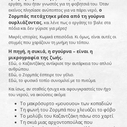
εργάτη, που ήταν γνωστός για τη φοβητσιά του. Όταν
ο
εκείνος πλησίασε ανύποπτος για να πάρει νερό,
Ζορμπάς πετάχτηκε μέσα από τη γούρνα
ουρλιάζοντας
, και λένε πως ο εργάτης το ’βαλε στα
πόδια και δεν γύρισε για μέρες!
Μικρές ιστορίες. Κωμικά επεισόδια. Κι όμως, είναι αυτές οι
στιγμές που χαράζουν τη μνήμη του τόπου.
Η πηγή, η συκιά, η σγούρνα – είναι η
μικρογραφία της ζωής.
Εδώ, ο Καζαντζάκης αντίκρισε την αυτάρκεια του απλού
ανθρώπου.
Εδώ, ο Ζορμπάς έσπειρε τον γέλιο.
Εδώ, το φυσικό τοπίο συνομιλεί με το πνεύμα.
Και ίσως, αν σταθείς ήσυχα και αφουγκραστείς τον ήχο
του νερού, να ακούσεις ακόμα:
Το μακρόσυρτο «μουουου» των κοπαδιών
Τη φωνή του Ζορμπά που χλευάζει το φόβο
Το μολύβι του Καζαντζάκη πάνω στο χαρτί
Τη σκιά μιας αρχοντοπούλας που