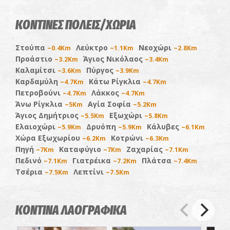
ΚΟΝΤΙΝΕΣ ΠΟΛΕΙΣ/ΧΩΡΙΑ
Στούπα
Λεύκτρο
Νεοχώρι
~0.4Km
~1.1Km
~2.8Km
Προάστιο
Άγιος Νικόλαος
~3.2Km
~3.4Km
Καλαμίτσι
Πύργος
~3.6Km
~3.9Km
Καρδαμύλη
Κάτω Ρίγκλια
~4.7Km
~4.7Km
Πετροβούνι
Λάκκος
~4.7Km
~4.7Km
Άνω Ρίγκλια
Αγία Σοφία
~5Km
~5.2Km
Άγιος Δημήτριος
Εξωχώρι
~5.5Km
~5.8Km
Ελαιοχώρι
Δρυόπη
Κάλυβες
~5.9Km
~5.9Km
~6.1Km
Χώρα Εξωχωρίου
Κοτρώνι
~6.2Km
~6.3Km
Πηγή
Καταφύγιο
Ζαχαρίας
~7Km
~7Km
~7.1Km
Πεδινό
Γιατρέικα
Πλάτσα
~7.1Km
~7.2Km
~7.4Km
Τσέρια
Λεπτίνι
~7.5Km
~7.5Km
ΚΟΝΤΙΝΑ ΛΑΟΓΡΑΦΙΚΑ