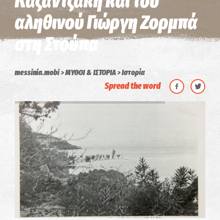
Καζαντζάκη και του
αληθινού Γιώργη Ζορμπά
στη Στούπα
messinia.mobi
ΜΥΘΟΙ & ΙΣΤΟΡΙΑ
Ιστορία
Spread the word