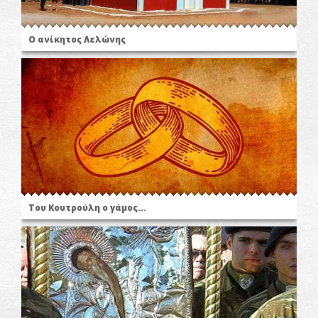
Ο ανίκητος Λελώνης
Του Κουτρούλη ο γάμος...