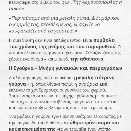
«Της Αρχοντοπούλας η
περιγράφει στο βιβλίο του σαν
συκιά»
:
«Περνούσαμε από μια μεγάλη συκιά. Διδυμάρικος
ο κορμός της, περιπλεμένος, κι άρχιζε να
κουφαλιάζει από τα γερατειά.»
σύμβολο
Η συκιά αυτή δεν είναι απλώς δέντρο. Είναι
του χρόνου, της μνήμης και του παραμυθιού
. Οι
ντόπιοι έλεγαν πως ήταν στοιχειωμένη. Ο Καζαντζάκης της
την αθανασία
χάρισε ένα όνομα – και μ’ αυτό,
.
Η Σγούρνα – Μνήμη γυναικών και πειραγμάτων
μεγάλη πέτρινη
Δίπλα στην πηγή, σώζεται ακόμα η
γούρνα
σγούρνα
– ή, όπως λέγανε παλιά, η
. Εκεί
έπλεναν τα χονδρόρουχα οι γυναίκες του χωριού,
βουτώντας τα στα νερά της πηγής, τρίβοντας με σαπούνι
και στάχτη, συνοδεία κουβέντας, τραγουδιού και πού και
πού κάποιου λοξού βλέμματος προς τον πέρα κόσμο.
Ένα βράδυ, η γούρνα έγινε σκηνή θεάτρου. Ο Ζορμπάς, με
ντύθηκε φάντασμα και
την παιγνιώδη του διάθεση,
κρύφτηκε μέσα της
για να τρομάξει έναν ντόπιο