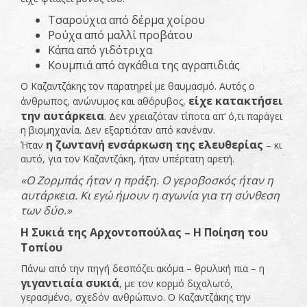
Τσαρούχια από δέρμα χοίρου
Ρούχα από μαλλί προβάτου
Κάπα από γιδότριχα
Κουμπιά από αγκάθια της αγραπιδιάς
Ο Καζαντζάκης τον παρατηρεί με θαυμασμό. Αυτός ο
είχε κατακτήσει
άνθρωπος, ανώνυμος και αθόρυβος,
την αυτάρκεια
. Δεν χρειαζόταν τίποτα απ’ ό,τι παράγει
η βιομηχανία. Δεν εξαρτιόταν από κανέναν.
η ζωντανή ενσάρκωση της ελευθερίας
Ήταν
– κι
αυτό, για τον Καζαντζάκη, ήταν υπέρτατη αρετή.
«Ο Ζορμπάς ήταν η πράξη. Ο γεροβοσκός ήταν η
αυτάρκεια. Κι εγώ ήμουν η αγωνία για τη σύνθεση
των δύο.»
Η Συκιά της Αρχοντοπούλας – Η Ποίηση του
Τοπίου
Πάνω από την πηγή δεσπόζει ακόμα – θρυλική πια – η
γιγαντιαία συκιά
, με τον κορμό διχαλωτό,
γερασμένο, σχεδόν ανθρώπινο. Ο Καζαντζάκης την