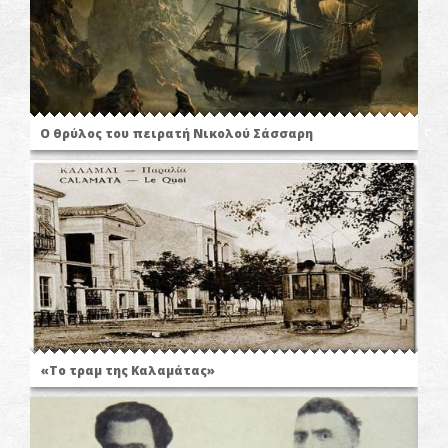
Ο θρύλος του πειρατή Νικολού Σάσσαρη
«Το τραμ της Καλαμάτας»