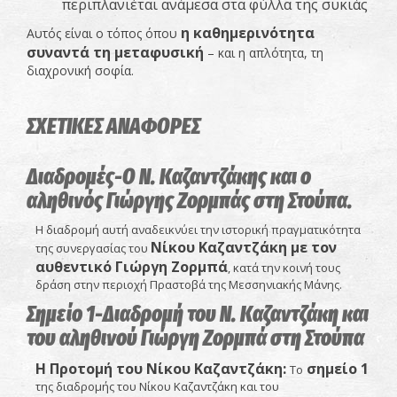
περιπλανιέται ανάμεσα στα φύλλα της συκιάς
η καθημερινότητα
Αυτός είναι ο τόπος όπου
συναντά τη μεταφυσική
– και η απλότητα, τη
διαχρονική σοφία.
ΣΧΕΤΙΚΕΣ ΑΝΑΦΟΡΕΣ
Διαδρομές-Ο N. Καζαντζάκης και ο
αληθινός Γιώργης Ζορμπάς στη Στούπα.
Η διαδρομή αυτή αναδεικνύει την ιστορική πραγματικότητα
Νίκου Καζαντζάκη με τον
της συνεργασίας του
αυθεντικό Γιώργη Ζορμπά
, κατά την κοινή τους
δράση στην περιοχή Πραστοβά της Μεσσηνιακής Μάνης.
Σημείο 1-Διαδρομή του Ν. Καζαντζάκη και
του αληθινού Γιώργη Ζορμπά στη Στούπα
Η Προτομή του Νίκου Καζαντζάκη:
σ
ημείο 1
Το
της διαδρομής του Νίκου Καζαντζάκη και του