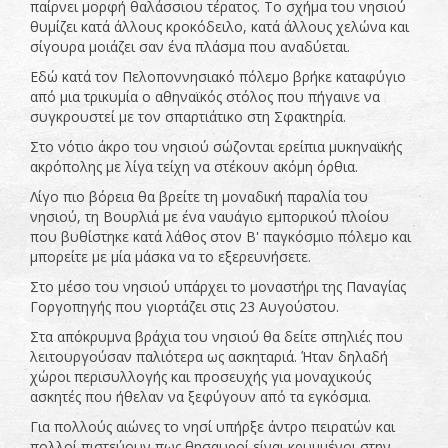
παίρνει μορφή θαλάσσιου τέρατος. Το σχήμα του νησιού
θυμίζει κατά άλλους κροκόδειλο, κατά άλλους χελώνα και
σίγουρα μοιάζει σαν ένα πλάσμα που αναδύεται.
Εδώ κατά τον Πελοποννησιακό πόλεμο βρήκε καταφύγιο
από μια τρικυμία ο αθηναϊκός στόλος που πήγαινε να
συγκρουστεί με τον σπαρτιάτικο στη Σφακτηρία.
Στο νότιο άκρο του νησιού σώζονται ερείπια μυκηναϊκής
ακρόπολης με λίγα τείχη να στέκουν ακόμη όρθια.
Λίγο πιο βόρεια θα βρείτε τη μοναδική παραλία του
νησιού, τη Βουρλιά με ένα ναυάγιο εμπορικού πλοίου
που βυθίστηκε κατά λάθος στον Β' παγκόσμιο πόλεμο και
μπορείτε με μία μάσκα να το εξερευνήσετε.
Στο μέσο του νησιού υπάρχει το μοναστήρι της Παναγίας
Γοργοπηγής που γιορτάζει στις 23 Αυγούστου.
Στα απόκρυμνα βράχια του νησιού θα δείτε σπηλιές που
λειτουργούσαν παλιότερα ως ασκηταριά. Ήταν δηλαδή
χώροι περισυλλογής και προσευχής για μοναχικούς
ασκητές που ήθελαν να ξεφύγουν από τα εγκόσμια.
Για πολλούς αιώνες το νησί υπήρξε άντρο πειρατών και
πολλοί πιστεύουν πως θησαυροί είναι κρυμμένοι στην