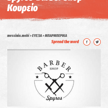
Κουρείο
messinia.mobi
ΕΥΕΞΙΑ
ΜΠΑΡΜΠΕΡΙΚΑ
Spread the word