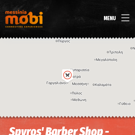
MENU
Η εικόνα ενδέχεται να υπόκειται σε πνευματικά δικαιώματα
Όροι
Spyros' Barber Shop -