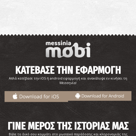
Παραλία Αγία Κυριακή
~7.8Km
ΠΑΡΑΛΙΕΣ
ΚΑΤΕΒΑΣΕ ΤΗΝ ΕΦΑΡΜΟΓΗ
Απλά κατέβασε την iOS ή android εφαρμογή και ανακάλυψε εν κινήσει τη
Μεσσηνία!
ΓΙΝΕ ΜΕΡΟΣ ΤΗΣ ΙΣΤΟΡΙΑΣ ΜΑΣ
Παραλία Ρωμανού
~9.2Km
Βάλε το δικό σου κομμάτι στο μωσαϊκό παράδοσης και κληρονομιάς της
ΠΑΡΑΛΙΕΣ