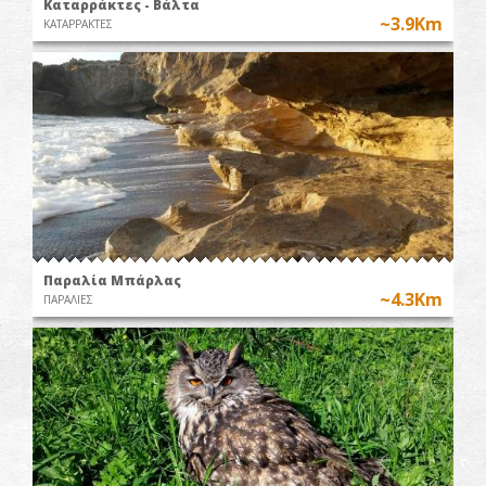
Καταρράκτες - Βάλτα
~3.9Km
ΚΑΤΑΡΡΑΚΤΕΣ
Παραλία Μπάρλας
~4.3Km
ΠΑΡΑΛΙΕΣ