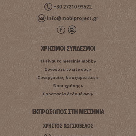
+30 27210 93522
Ιερός Ναός της Αναλήψεως
~9.2Km
ΒΥΖΑΝΤΙΟ
info@mobiproject.gr
ΧΡΗΣΙΜΟΙ ΣΥΝΔΕΣΜΟΙ
Τί είναι το messinia.mobi;
Συνδέστε το site σας
Συνεργασίες & ευχαριστίες
Όροι χρήσης
Αμμόλοφοι
~9.8Km
Προστασία δεδομένων
ΠΑΡΑΛΙΕΣ
ΕΚΠΡΟΣΩΠΟΣ ΣΤΗ ΜΕΣΣΗΝΙΑ
ΧΡΗΣΤΟΣ ΚΩΤΣΙΟΒΕΛΟΣ