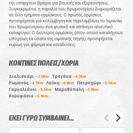
της υπάρχουν βράχια για βουτιές και εξερευνήσεις.
Συγκεκριμένα, η παραλία του Βρωμονερίου διαμοιράζεται
σε δύο τμήματα-ορμίσκους. Ο πρώτος ορμίσκος
προσφέρεται για κολύμβηση και περιλαμβάνει το λιμανάκι
του Βρωμονερίου-ένα φυσικό και απάνεμο αλιευτικό
καταφύγιο. Ο δεύτερος ορμίσκος (στον οποίο καταλήγουν
υπογείως τα ύδατα της ιαματικής πηγής) προσφέρεται
κυρίως για ψάρεμα και καταδύσεις.
ΚΟΝΤΙΝΕΣ ΠΟΛΕΙΣ/ΧΩΡΙΑ
Διαλισκάρι
Τραγάνα
~3.6Km
~4.3Km
Ρωμανός
Λεύκη
Πετροχώρι
~4.7Km
~4.8Km
~5.5Km
Γαργαλιάνοι
Μαραθόπολη
~5.5Km
~5.9Km
Κορυφάσιο
~5.9Km
ΕΚΕΙ ΓΥΡΩ ΣΥΜΒΑΙΝΕΙ...