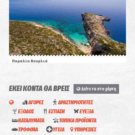
Παραλία Βουρλιά
~6.4Km
ΠΑΡΑΛΙΕΣ
ΕΚΕΙ ΚΟΝΤΑ ΘΑ ΒΡΕΙΣ
Δείτε τα στο χάρτη
ΑΓΟΡΕΣ
ΔΡΑΣΤΗΡΙΟΤΗΤΕΣ
ΕΞΟΔΟΣ
ΕΣΤΙΑΣΗ
ΕΥΕΞΙΑ
ΚΑΤΑΛΥΜΑΤΑ
ΤΟΠΙΚΑ ΠΡΟΪΟΝΤΑ
STALIA
ΤΡΟΦΙΜΑ
ΥΓΕΙΑ
ΥΠΗΡΕΣΙΕΣ
KOA -
Ελαιόλαδο