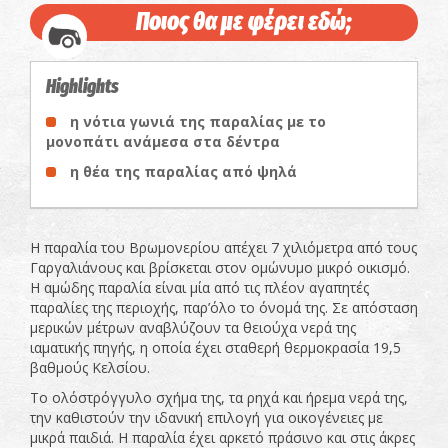
Ποιος θα με φέρει εδώ;
Highlights
η νότια γωνιά της παραλίας με το
μονοπάτι ανάμεσα στα δέντρα
η θέα της παραλίας από ψηλά
Η παραλία του Βρωμονερίου απέχει 7 χιλιόμετρα από τους
Γαργαλιάνους και βρίσκεται στον ομώνυμο μικρό οικισμό.
Η αμώδης παραλία είναι μία από τις πλέον αγαπητές
παραλίες της περιοχής, παρ’όλο το όνομά της. Σε απόσταση
μερικών μέτρων αναβλύζουν τα θειούχα νερά της
ιαματικής πηγής, η οποία έχει σταθερή θερμοκρασία 19,5
βαθμούς Κελσίου.
Το ολόστρόγγυλο σχήμα της, τα ρηχά και ήρεμα νερά της,
την καθιστούν την ιδανική επιλογή για οικογένειες με
μικρά παιδιά. Η παραλία έχει αρκετό πράσινο και στις άκρες