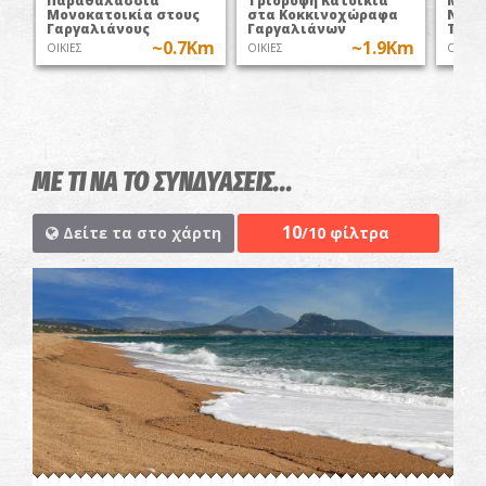
Παραθαλάσσια
Τριόροφη Κατοικία
Μονο
Μονοκατοικία στους
στα Κοκκινοχώραφα
Νεόδ
Γαργαλιάνους
Γαργαλιάνων
Τραγ
~0.7Km
~1.9Km
ΟΙΚΙΕΣ
ΟΙΚΙΕΣ
ΟΙΚΙΕΣ
ΜΕ ΤΙ ΝΑ ΤΟ ΣΥΝΔΥΑΣΕΙΣ...
10
Δείτε τα στο χάρτη
/10 φίλτρα