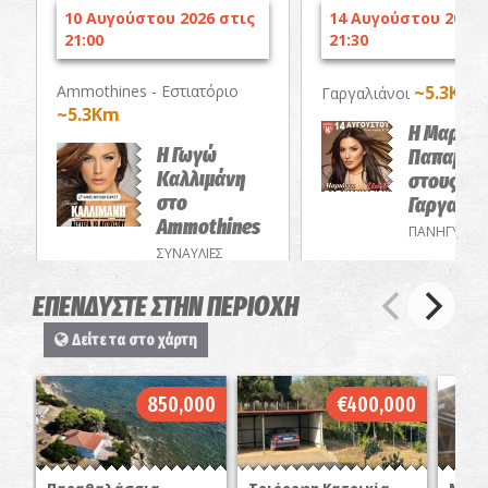
10 Αυγούστου 2026 στις
14 Αυγούστου 2026 
21:00
21:30
Ammothines - Εστιατόριο
~5.3Km
Γαργαλιάνοι
~5.3Km
Η Μαριάν
Η Γωγώ
Παπαμακ
Καλλιμάνη
στους
στο
Γαργαλιά
Ammothines
ΠΑΝΗΓΥΡΙΑ
ΣΥΝΑΥΛΙΕΣ
ΕΠΕΝΔΥΣΤΕ ΣΤΗΝ ΠΕΡΙΟΧΗ
Δείτε τα στο χάρτη
850,000
€400,000