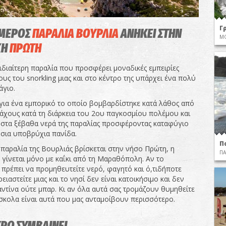
Γ
ΜΕΡΟΣ
ΠΑΡΑΛΙΑ ΒΟΥΡΛΙΑ
ΑΝΗΚΕΙ ΣΤΗΝ
Μ
ΧΗ
ΠΡΩΤΗ
ιδιαίτερη παραλία που προσφέρει μοναδικές εμπειρίες
υς του snorkling μιας και στο κέντρο της υπάρχει ένα πολύ
άγιο.
 για ένα εμπορικό το οποίο βομβαρδίστηκε κατά λάθος από
άχους κατά τη διάρκεια του 2ου παγκοσμίου πολέμου και
 στα ξέβαθα νερά της παραλίας προσφέροντας καταφύγιο
σια υποβρύχια πανίδα.
Π
 παραλία της Βουρλιάς βρίσκεται στην νήσο Πρώτη, η
ΠΑ
γίνεται μόνο με καΐκι από τη Μαραθόπολη. Αν το
 πρέπει να προμηθευτείτε νερό, φαγητό και ό,τιδήποτε
ειαστείτε μιας και το νησί δεν είναι κατοικήσιμο και δεν
αντίνα ούτε μπαρ. Κι αν όλα αυτά σας τρομάζουν θυμηθείτε
σκολα είναι αυτά που μας ανταμοίβουν περισσότερο.