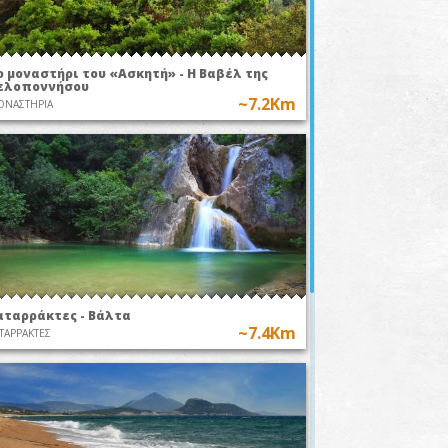
ο μοναστήρι του «Ασκητή» - Η Βαβέλ της
ελοποννήσου
~7.2Km
ΟΝΑΣΤΗΡΙΑ
αταρράκτες - Βάλτα
~7.4Km
ΤΑΡΡΑΚΤΕΣ