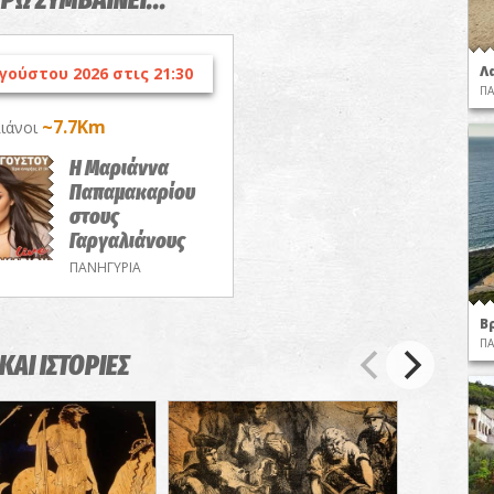
ΥΡΩ ΣΥΜΒΑΙΝΕΙ...
Λ
γούστου 2026 στις 21:30
ΠΑ
~7.7Km
ιάνοι
Η Μαριάννα
Παπαμακαρίου
στους
Γαργαλιάνους
ΠΑΝΗΓΥΡΙΑ
Β
ΠΑ
ΚΑΙ ΙΣΤΟΡΙΕΣ