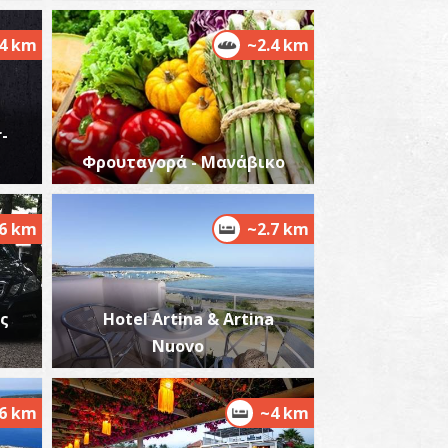
.4 km
~2.4 km
-
Φρουταγορά - Μανάβικο
.6 km
~2.7 km
ας
Hotel Artina & Artina
Nuovo
.6 km
~4 km