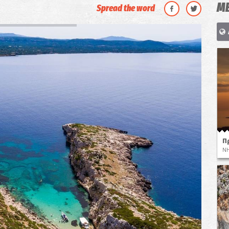
ΜΕ
Spread the word
Π
ΝΗ