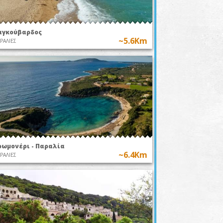
αγκούβαρδος
~5.6Km
ΡΑΛΙΕΣ
ρωμονέρι - Παραλία
~6.4Km
ΡΑΛΙΕΣ