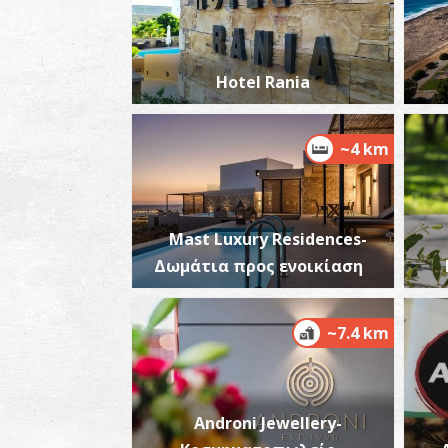
Hotel Rania
~4 km
Mast Luxury Residences-
Δωμάτια προς ενοικίαση
~7.4 km
Androni Jewellery-