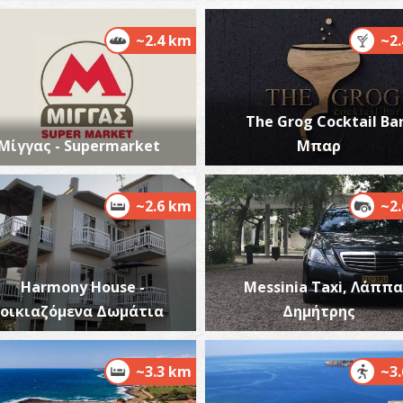
~2.4 km
~2
The Grog Cocktail Bar
Μίγγας - Supermarket
Μπαρ
~2.6 km
~2
Harmony House -
Messinia Taxi, Λάππ
νοικιαζόμενα Δωμάτια
Δημήτρης
~3.3 km
~3