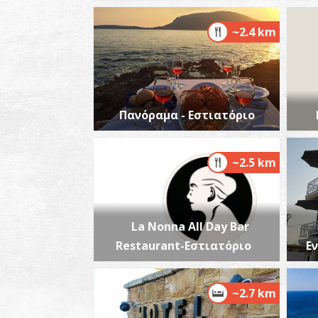
~2.4 km
Πανόραμα - Εστιατόριο
~2.5 km
La Nonna All Day Bar
Restaurant-Εστιατόριο
Ε
~2.7 km