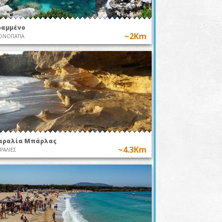
ραμμένο
~2Km
ΟΝΟΠΑΤΙΑ
αραλία Μπάρλας
~4.3Km
ΡΑΛΙΕΣ