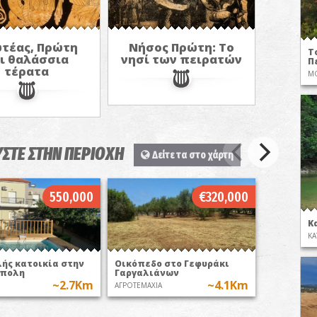
τέας, Πρώτη
Νήσος Πρώτη: Το
Τ
ι θαλάσσια
νησί των πειρατών
Π
τέρατα
Μ
ΣΤΕ ΣΤΗΝ ΠΕΡΙΟΧΗ
Δείτε τα στο χάρτη
550,000
€320,000
Κ
ΚΑ
ής κατοικία στην
Οικόπεδο στο Γεφυράκι
πολη
Γαργαλιάνων
~2.7Km
~4.1Km
ΑΓΡΟΤΕΜΑΧΙΑ