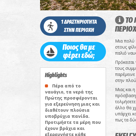
ΤΟ 
1 ΔΡΑΣΤΗΡΙΟΤΗΤΑ
ΠΕΡΙΟ
ΣΤΗΝ ΠΕΡΙΟΧΗ
Μια πολύ 
Ποιος θα με
στους φίλο
παλιό ναυ
φέρει εδώ;
Πρόκειται
τους συμμ
παρέμεινε
Highlights
στην πλού
Πέρα από το
Μιας και η
ναυάγιο, τα νερά της
πρόσβαση 
Πρώτης προσφέρονται
τολμήσετε
για εξερεύνηση μιας και
άλλο θα χρ
διαθέτουν πλούσια
υπάρχει κ
υποβρύχια πανίδα.
πως τα δύ
Προτιμήστε τα μέρη που
έχουν βράχια και
εξερευνήστε κάθε