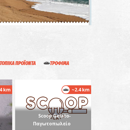
κτή Χρυσή Άμμος (Μάτι)
~8.2Km
ΡΑΛΙΕΣ
ΤΟΠΙΚΑ ΠΡΟΪΟΝΤΑ
ΤΡΟΦΙΜΑ
.4 km
~2.4 km
αραλία Αγία Κυριακή
~8.5Km
ΡΑΛΙΕΣ
Scoop Gelato-
Παγωτοπωλείο