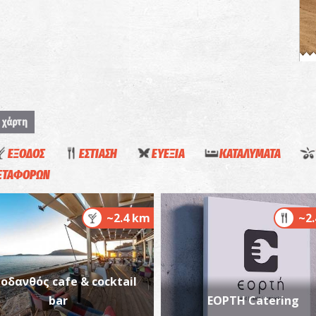
Α
ΠΑ
 χάρτη
ΕΞΟΔΟΣ
ΕΣΤΙΑΣΗ
ΕΥΕΞΙΑ
ΚΑΤΑΛΥΜΑΤΑ
ΜΕΤΑΦΟΡΩΝ
~2.4 km
~2
Π
ΠΑ
οδανθός cafe & cocktail
bar
ΕΟΡΤΗ Catering