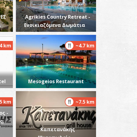
ΡΕΣ
Agrikies Country Retreat -
Α
Ενοικιαζόμενα Δωμάτια
.4 km
~4.7 km
tel
Mesogeios Restaurant
.5 km
~7.5 km
ς -
ς,
Καπετανάκης