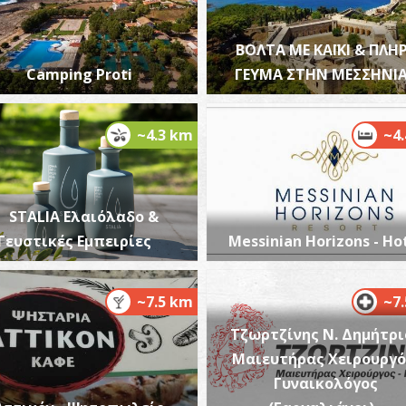
ΒΟΛΤΑ ΜΕ ΚΑΪΚΙ & ΠΛΗ
Camping Proti
ΓΕΥΜΑ ΣΤΗΝ ΜΕΣΣΗΝΙ
~4.3 km
~4
STALIA Ελαιόλαδο &
Γευστικές Εμπειρίες
Messinian Horizons - Ho
~7.5 km
~7
Τζωρτζίνης Ν. Δημήτριο
Μαιευτήρας Χειρουργό
Γυναικολόγος