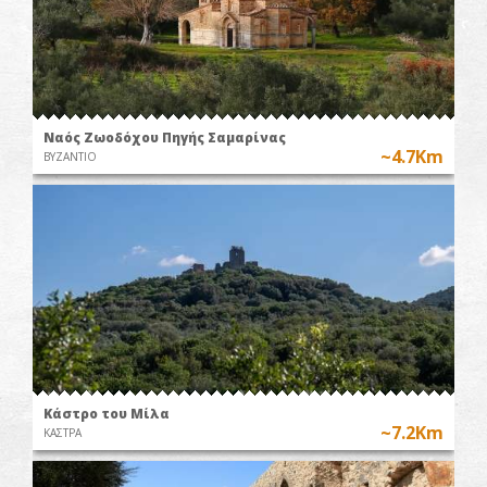
Ναός Ζωοδόχου Πηγής Σαμαρίνας
~4.7Km
ΒΥΖΑΝΤΙΟ
Κάστρο του Μίλα
~7.2Km
ΚΑΣΤΡΑ