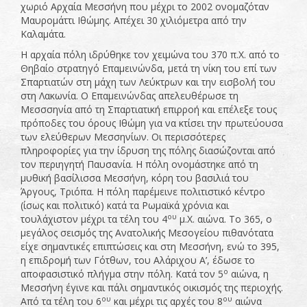
χωριό Αρχαία Μεσσήνη που μέχρι το 2002 ονομαζόταν
Μαυρομάττι Ιθώμης. Απέχει 30 χιλιόμετρα από την
Καλαμάτα.
Η αρχαία πόλη ιδρύθηκε τον χειμώνα του 370 π.Χ. από το
Θηβαίο στρατηγό Επαμεινώνδα, μετά τη νίκη του επί των
Σπαρτιατών στη μάχη των Λεύκτρων και την εισβολή του
στη Λακωνία. Ο Επαμεινώνδας απελευθέρωσε τη
Μεσσσηνία από τη Σπαρτιατική επιρροή και επέλεξε τους
πρόποδες του όρους Ιθώμη για να κτίσει την πρωτεύουσα
των ελεύθερων Μεσσηνίων. Οι περισσότερες
πληροφορίες για την ίδρυση της πόλης διασώζονται από
τον περιηγητή Παυσανία. Η πόλη ονομάστηκε από τη
μυθική βασίλισσα Μεσσήνη, κόρη του βασιλιά του
Άργους, Τριόπα. Η πόλη παρέμεινε πολιτιστικό κέντρο
(ίσως και πολιτικό) κατά τα Ρωμαϊκά χρόνια και
ου
τουλάχιστον μέχρι τα τέλη του 4
μ.Χ. αιώνα. Το 365, ο
μεγάλος σεισμός της Ανατολικής Μεσογείου πιθανότατα
είχε σημαντικές επιπτώσεις και στη Μεσσήνη, ενώ το 395,
η επιδρομή των Γότθων, του Αλάριχου Α’, έδωσε το
ο
αποφασιστικό πλήγμα στην πόλη. Κατά τον 5
αιώνα, η
Μεσσήνη έγινε και πάλι σημαντικός οικισμός της περιοχής.
ου
ου
Από τα τέλη του 6
και μέχρι τις αρχές του 8
αιώνα