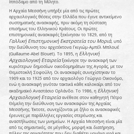
Ιππόδαμο από τη Μίλητο.
Η Αρχαία Μεσσήνη υπήρξε μία από τις πρώτες
αρχαιολογικές θέσεις στην Ελλάδα που έγινε αντικείμενο
συστηματικής ανασκαφής, πριν ακόμη τη σύσταση
επισήμως του Ελληνικού Κράτους. Οι πρώτες
επιστημονικές ανασκαφές ξεκίνησαν το 1829, από τη
Γαλλική Επιστημονική Εκστρατεία του Μοριά
, υπό
την διεύθυνση του αρχιτέκτονα Γκιγιώμ-Αμπέλ Μπλουέ
Ελληνική
(Guillaume-Abel Blouet). Το 1895, η
Αρχαιολογική Εταιρεία
ξεκίνησε την ανασκαφή των
κυριότερων δημοσίων οικοδομημάτων της Αγοράς, με τον
Θεμιστοκλή Σοφούλη. Οι ανασκαφές συνεχίστηκαν το
1909 και το 1925 από τον αρχαιολόγο Γεώργιο Οικονόμο,
ενώ η ανασκαφή γινόταν τακτικά κάθε καλοκαίρι από τον
Ελληνική
ακαδημαϊκό Αναστάσιο Ορλάνδο. Το 1986, η
Αρχαιολογική Εταιρεία
ανέθεσε στον καθηγητή Πέτρο
Θέμελη την διεύθυνση των ανασκαφών της Αρχαίας
Μεσσήνης. Έκτοτε, συνεχίζονται με ζήλο οι ανασκαφικές
έρευνες με παράλληλες εργασίες στερέωσης και
αναστήλωσεις των μνημείων. Η Αρχαία Μεσσήνη είναι μία
από τις σημαντικές, σε μέγεθος, μορφή και διατήρηση,
πόλεις της αρχαιότητας που δεν διαθέτει μονάχα ιερά και