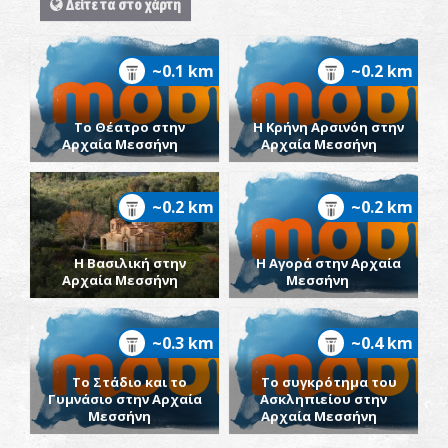
Δείτε τα στο χάρτη
~0.1 km
~0.2 km
Το Θέατρο στην
Η Κρήνη Αρσινόη στην
Αρχαία Μεσσήνη
Αρχαία Μεσσήνη
~0.2 km
~0.2 km
Η Βασιλική στην
Η Αγορά στην Αρχαία
Αρχαία Μεσσήνη
Μεσσήνη
~0.3 km
~0.4 km
Το Στάδιο και το
Το συγκρότημα του
Γυμνάσιο στην Αρχαία
Ασκληπιείου στην
Μεσσήνη
Αρχαία Μεσσήνη