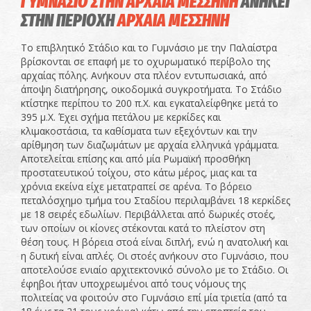
ΓΥΜΝΑΣΙΟ ΣΤΗΝ ΑΡΧΑΙΑ ΜΕΣΣΗΝΗ
ΑΝΗΚΕΙ
ΣΤΗΝ ΠΕΡΙΟΧΗ
ΑΡΧΑΙΑ ΜΕΣΣΗΝΗ
Το επιβλητικό Στάδιο και το Γυμνάσιο με την Παλαίστρα
βρίσκονται σε επαφή με το οχυρωματικό περίβολο της
αρχαίας πόλης. Ανήκουν στα πλέον εντυπωσιακά, από
άποψη διατήρησης, οικοδομικά συγκροτήματα. Το Στάδιο
κτίστηκε περίπου το 200 π.Χ. και εγκαταλείφθηκε μετά το
395 μ.Χ. Έχει σχήμα πετάλου με κερκίδες και
κλιμακοστάσια, τα καθίσματα των εξεχόντων και την
αρίθμηση των διαζωμάτων με αρχαία ελληνικά γράμματα.
Αποτελείται επίσης και από μία Ρωμαϊκή προσθήκη
προστατευτικού τοίχου, στο κάτω μέρος, μιας και τα
χρόνια εκείνα είχε μετατραπεί σε αρένα. Το βόρειο
πεταλόσχημο τμήμα του Σταδίου περιλαμβάνει 18 κερκίδες
με 18 σειρές εδωλίων. Περιβάλλεται από δωρικές στοές,
των οποίων οι κίονες στέκονται κατά το πλείστον στη
θέση τους. Η βόρεια στοά είναι διπλή, ενώ η ανατολική και
η δυτική είναι απλές. Οι στοές ανήκουν στο Γυμνάσιο, που
αποτελούσε ενιαίο αρχιτεκτονικό σύνολο με το Στάδιο. Οι
έφηβοι ήταν υποχρεωμένοι από τους νόμους της
πολιτείας να φοιτούν στο Γυμνάσιο επί μία τριετία (από τα