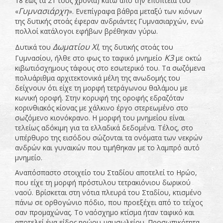
18 έως τα 21 τους χρόνια) κάτω από την εποπτεία του
Γυμνασιάρχη
«
». Ενεπίγραφα βάθρα μεταξύ των κιόνων
της δυτικής στοάς έφεραν ανδριάντες Γυμνασιαρχών, ενώ
πολλοί κατάλογοι εφήβων βρέθηκαν γύρω.
Δωματίου ΧΙ
Δυτικά του
, της δυτικής στοάς του
Κ3
Γυμνασίου, ήλθε στο φως το ταφικό μνημείο
με οκτώ
κιβωτιόσχημους τάφους στο εσωτερικό του. Τα σωζόμενα
πολυάριθμα αρχιτεκτονικά μέλη της ανωδομής του
δείχνουν ότι είχε τη μορφή τετράγωνου θαλάμου με
κωνική οροφή. Στην κορυφή της οροφής εδραζόταν
κορινθιακός κίονας με χάλκινο έργο στερεωμένο στο
σωζόμενο κιονόκρανο. Η μορφή του μνημείου είναι
τελείως αδόκιμη για τα ελλαδικά δεδομένα. Τέλος, στο
υπέρθυρο της εισόδου σώζονται τα ονόματα των νεκρών
ανδρών και γυναικών που τιμήθηκαν με το λαμπρό αυτό
μνημείο.
Αναπόσπαστο στοιχείο του Σταδίου αποτελεί το Ηρώο,
που είχε τη μορφή πρόστυλου τετρακιόνιου δωρικού
ναού. Βρίσκεται στη νότια πλευρά του Σταδίου, κτισμένο
πάνω σε ορθογώνιο πόδιο, που προεξέχει από το τείχος
σαν προμαχώνας. Το ναόσχημο κτίσμα ήταν ταφικό και
αποτελεί ένα είδος ηρώου-μαυσωλείου. Προσωπικότητα