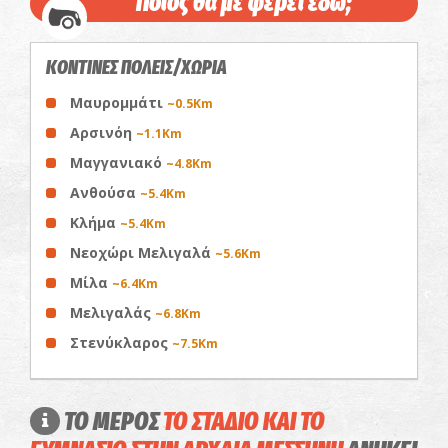
Ποιος θα με φέρει εδώ;
ΚΟΝΤΙΝΕΣ ΠΟΛΕΙΣ/ΧΩΡΙΑ
Μαυρομμάτι
~0.5Km
Αρσινόη
~1.1Km
Μαγγανιακό
~4.8Km
Ανθούσα
~5.4Km
Κλήμα
~5.4Km
Νεοχώρι Μελιγαλά
~5.6Km
Μίλα
~6.4Km
Μελιγαλάς
~6.8Km
Στενύκλαρος
~7.5Km
ΤΟ ΜΕΡΟΣ
ΤΟ ΣΤΑΔΙΟ ΚΑΙ ΤΟ