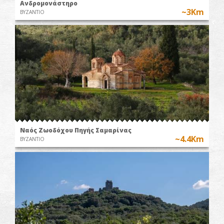
Ανδρομονάστηρο
~3Km
ΒΥΖΑΝΤΙΟ
Ναός Ζωοδόχου Πηγής Σαμαρίνας
~4.4Km
ΒΥΖΑΝΤΙΟ