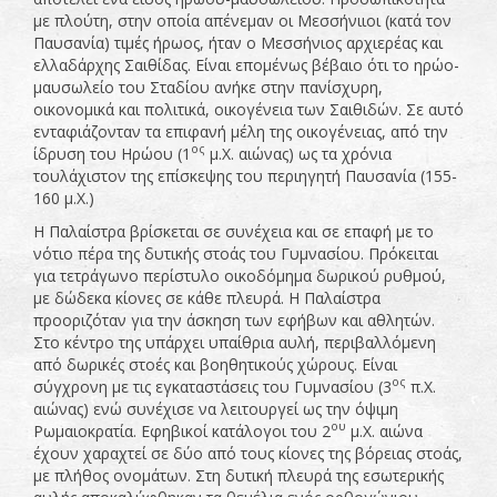
με πλούτη, στην οποία απένεμαν οι Μεσσήνιιοι (κατά τον
Παυσανία) τιμές ήρωος, ήταν ο Μεσσήνιος αρχιερέας και
ελλαδάρχης Σαιθίδας. Είναι επομένως βέβαιο ότι το ηρώο-
μαυσωλείο του Σταδίου ανήκε στην πανίσχυρη,
οικονομικά και πολιτικά, οικογένεια των Σαιθιδών. Σε αυτό
ενταφιάζονταν τα επιφανή μέλη της οικογένειας, από την
ος
ίδρυση του Ηρώου (1
μ.Χ. αιώνας) ως τα χρόνια
τουλάχιστον της επίσκεψης του περιηγητή Παυσανία (155-
160 μ.Χ.)
Η Παλαίστρα βρίσκεται σε συνέχεια και σε επαφή με το
νότιο πέρα της δυτικής στοάς του Γυμνασίου. Πρόκειται
για τετράγωνο περίστυλο οικοδόμημα δωρικού ρυθμού,
με δώδεκα κίονες σε κάθε πλευρά. Η Παλαίστρα
προοριζόταν για την άσκηση των εφήβων και αθλητών.
Στο κέντρο της υπάρχει υπαίθρια αυλή, περιβαλλόμενη
από δωρικές στοές και βοηθητικούς χώρους. Είναι
ος
σύγχρονη με τις εγκαταστάσεις του Γυμνασίου (3
π.Χ.
αιώνας) ενώ συνέχισε να λειτουργεί ως την όψιμη
ου
Ρωμαιοκρατία. Εφηβικοί κατάλογοι του 2
μ.Χ. αιώνα
έχουν χαραχτεί σε δύο από τους κίονες της βόρειας στοάς,
με πλήθος ονομάτων. Στη δυτική πλευρά της εσωτερικής