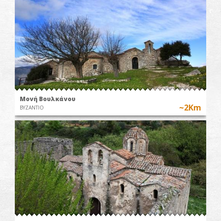
Μονή Βουλκάνου
~2Km
ΒΥΖΑΝΤΙΟ