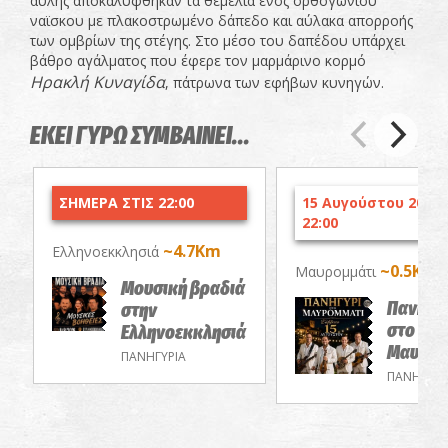
αυλής αποκαλύφθηκαν τα θεμέλια ενός ορθογώνιου
ναϊσκου με πλακοστρωμένο δάπεδο και αύλακα απορροής
των ομβρίων της στέγης. Στο μέσο του δαπέδου υπάρχει
βάθρο αγάλματος που έφερε τον μαρμάρινο κορμό
Ηρακλή Κυναγίδα
, πάτρωνα των εφήβων κυνηγών.
ΕΚΕΙ ΓΥΡΩ ΣΥΜΒΑΙΝΕΙ...
ΣΗΜΕΡΑ ΣΤΙΣ 22:00
15 Αυγούστου 2026 
22:00
~4.7Km
Ελληνοεκκλησιά
~0.5Km
Μαυρομμάτι
Μουσική βραδιά
Πανηγύ
στην
στο
Ελληνοεκκλησιά
Μαυρομ
ΠΑΝΗΓΥΡΙΑ
ΠΑΝΗΓΥΡΙ