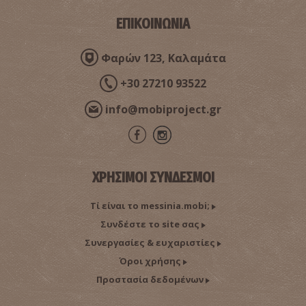
ΕΠΙΚΟΙΝΩΝΙΑ
ΠΕΡΙΦΕΡΕΙΑΚΟ ΙΑΤΡΕΙΟ ΜΕΘΩΝΗΣ
Φαρών 123, Καλαμάτα
~9.4Km
ΠΕΡΙΦΕΡΕΙΑΚΑ ΙΑΤΡΕΙΑ
+30 27210 93522
info@mobiproject.gr
ΧΡΗΣΙΜΟΙ ΣΥΝΔΕΣΜΟΙ
Τί είναι το messinia.mobi;
Συνδέστε το site σας
Δημόσιο Ιατρείο - Μεθώνη
~9.6Km
ΚΕΝΤΡΑ ΥΓΕΙΑΣ
Συνεργασίες & ευχαριστίες
Όροι χρήσης
Προστασία δεδομένων