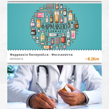
Φαρμακείο Παναγούλια - Φοινικούντα
~8.2Km
ΦΑΡΜΑΚΕΙΑ