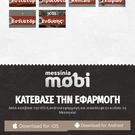
Εστιατόριο
προϊόντα
Rentals
Σκαφών
MODON
ειδών
-
και
~9.6 km
~9.6 km
Εστιατόριο
ένδυσης
Φαρμακείο Τσιγγέλης - Χανδρινού
~9Km
ΦΑΡΜΑΚΕΙΑ
ΚΑΤΕΒΑΣΕ ΤΗΝ ΕΦΑΡΜΟΓΗ
Απλά κατέβασε την iOS ή android εφαρμογή και ανακάλυψε εν κινήσει τη
Μεσσηνία!