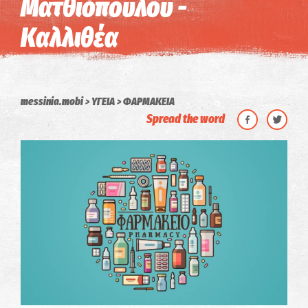
Ματθιόπουλου -
Καλλιθέα
messinia.mobi
ΥΓΕΙΑ
ΦΑΡΜΑΚΕΙΑ
Spread the word