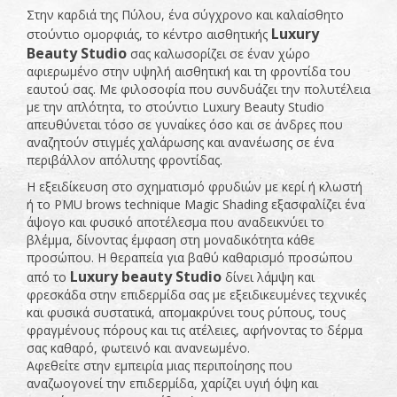
Στην καρδιά της Πύλου, ένα σύγχρονο και καλαίσθητο
Luxury
στούντιο ομορφιάς, το κέντρο αισθητικής
Beauty
Studio
σας καλωσορίζει σε έναν χώρο
αφιερωμένο στην υψηλή αισθητική και τη φροντίδα του
εαυτού σας. Με φιλοσοφία που συνδυάζει την πολυτέλεια
με την απλότητα, το στούντιο Luxury Beauty Studio
απευθύνεται τόσο σε γυναίκες όσο και σε άνδρες που
αναζητούν στιγμές χαλάρωσης και ανανέωσης σε ένα
περιβάλλον απόλυτης φροντίδας.
Η εξειδίκευση στο σχηματισμό φρυδιών με κερί ή κλωστή
ή το PMU brows technique Magic Shading εξασφαλίζει ένα
άψογο και φυσικό αποτέλεσμα που αναδεικνύει το
βλέμμα, δίνοντας έμφαση στη μοναδικότητα κάθε
προσώπου. Η θεραπεία για βαθύ καθαρισμό προσώπου
Luxury beauty Studio
από το
δίνει λάμψη και
φρεσκάδα στην επιδερμίδα σας με εξειδικευμένες τεχνικές
και φυσικά συστατικά, απομακρύνει τους ρύπους, τους
φραγμένους πόρους και τις ατέλειες, αφήνοντας το δέρμα
σας καθαρό, φωτεινό και ανανεωμένο.
Αφεθείτε στην εμπειρία μιας περιποίησης που
αναζωογονεί την επιδερμίδα, χαρίζει υγιή όψη και