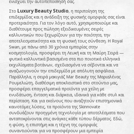
ενισχύει την αυτοπεποίθησή σας.
Luxury Beauty Studio
Στο
, η περιποίηση της
επιδερμίδας και η ανάδειξη της φυσικής ομορφιάς σας είναι
προτεραιότητα. Για τον λόγο αυτό, χρησιμοποιούμε και
διαθέτουμε προς πώληση εξειδικευμένες σειρές
καλλυντικών που ξεχωρίζουν για την ποιότητα, την
αποτελεσματικότητα και τη φυσική τους σύνθεση. Η Royal
Swan, με πάνω από 30 χρόνια εμπειρίας στην
κοσμητολογία, προσφέρει τη Λευκή και τη Μαύρη Σειρά —
φυτικά καλλυντικά βασισμένα στα πιο ποιοτικά ελληνικά
εκχυλίσματα βοτάνων, σχεδιασμένα να σέβονται και να
αναζωογονούν την επιδερμίδα με απόλυτη ασφάλεια.
Παράλληλα, η σειρά μακιγιάζ Mar Beauty της Μαριαλένας
Ρουμελιώτη, διαθέσιμη αποκλειστικά στο στούντιο μας,
προσφέρει επαγγελματικά προϊόντα για χείλη με
ενυδάτωση, ένταση και διάρκεια, ιδανικά για κάθε στυλ και
περίσταση. Και για εκείνους που αναζητούν επιστημονικά
καινοτόμες λύσεις, τα προϊόντα της Skinnovate
συνδυάζουν προηγμένη τεχνολογία με αποτελέσματα που
ανταποκρίνονται στις ανάγκες κάθε τύπου δέρματος. Εδώ,
η φύση, η επιστήμη και η τέχνη της ομορφιάς
συναντιούνται για να προσφέρουν μια εμπειρία