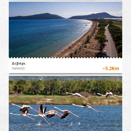
Διβάρι
~5.2Km
ΠΑΡΑΛΙΕΣ