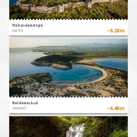
Παλαιόκαστρο
~6.2Km
ΚΑΣΤΡΑ
Βοϊδοκοιλιά
~6.4Km
ΠΑΡΑΛΙΕΣ