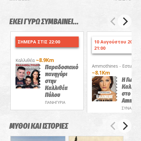
ΕΚΕΙ ΓΥΡΩ ΣΥΜΒΑΙΝΕΙ...
ΣΗΜΕΡΑ ΣΤΙΣ 22:00
10 Αυγούστου 2026 
21:00
~8.9Km
Καλλιθέα
Ammothines - Εστιατόρ
Παραδοσιακό
~8.1Km
πανηγύρι
Η Γωγώ
στην
Καλλιμ
Καλλιθέα
στο
Πύλου
Ammoth
ΠΑΝΗΓΥΡΙΑ
ΣΥΝΑΥΛΙΕΣ
ΜΥΘΟΙ ΚΑΙ ΙΣΤΟΡΙΕΣ