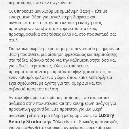
περιποίησης που δεν συγκρίνεται.
Οι υπηρεσίες μανικιούρ με ημιμόνιμη βαφή – είτε με
ενισχυμένη βάση για μεγαλύτερη διάρκεια και
ανθεκτικότητα είτε στην πιο κλασική εκδοχή τους –
προσφέρουν κομψότητα και φινέτσα στα άκρα,
προσαρμοσμένα στις τάσεις αλλά και στο προσωπικό σας
στυλ.
Για ολοκληρωμένη περιποίηση, το πεντικιούρ με ημιμόνιμη
βαφή προσθέτει μια αίσθηση φρεσκάδας και περιποίησης
στα πόδια, ιδανικό τόσο για την καθημερινότητα όσο και
για ειδικές περιστάσεις. Όλες οι υπηρεσίες
πραγματοποιούνται με προϊόντα υψηλής ποιότητας, σε
έναν καθαρό, φιλόξενο χώρο, όπου κάθε λεπτομέρεια
έχει σχεδιαστεί με αγάπη για την ομορφιά και τον
σεβασμό προς τον πελάτη.
Ανακαλύψτε μια εμπειρία περιποίησης που ισορροπεί
ανάμεσα στην πολυτέλεια και την καθημερινή ανάγκη για
προσωπική φροντίδα. Είτε πρόκειται για μια μικρή
Luxury
ανανέωση είτε για μια πλήρη μεταμόρφωση, το
Beauty
Studio
στην Πύλο είναι ο ιδανικός προορισμός
για να αισθανθείτε ομορφιά, ανανέωση, φρεσκάδα και