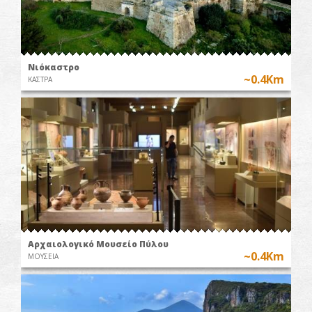
Νιόκαστρο
~0.4Km
ΚΑΣΤΡΑ
Αρχαιολογικό Μουσείο Πύλου
~0.4Km
ΜΟΥΣΕΙΑ