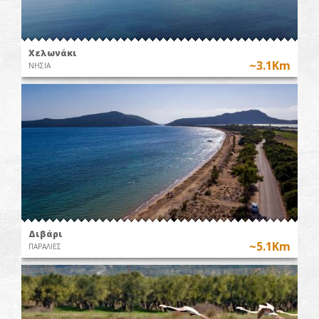
Χελωνάκι
~3.1Km
ΝΗΣΙΑ
Διβάρι
~5.1Km
ΠΑΡΑΛΙΕΣ