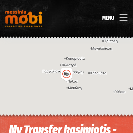
MENU
Η εικόνα ενδέχεται να υπόκειται σε πνευματικά δικαιώματα
Όροι
My Transfer kasimiotis -