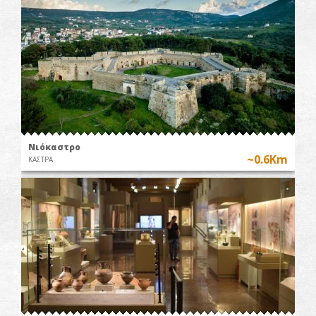
Νιόκαστρο
~0.6Km
ΚΑΣΤΡΑ