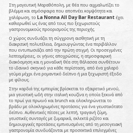
Στη μαγευτική Μαραθόπολη, με θέα που αιχμαλωτίζει το
βλέμμα και ατμόσφαιρα που αποπνέει κομψότητα και
La Nonna All Day Bar Restaurant
χαλάρωση, το
έχει
καθιερωθεί ως ένας από τους πιο ξεχωριστούς
γαστρονομικούς προορισμούς της περιοχής.
Ο χώρος συνδυάζει τη σύγχρονη αισθητική με τη
διακριτική πολυτέλεια, δημιουργώντας ένα περιβάλλον
που εντυπωσιάζει από την πρώτη στιγμή. Οι προσεγμένες
λεπτομέρειες, οι γήινες αποχρώσεις, η ατμοσφαιρική
διακόσμηση και η μοναδική θέα στη θάλασσα συνθέτουν
το ιδανικό σκηνικό για κάθε περίσταση, από ένα χαλαρό
γεύμα μέχρι ένα ρομαντικό δείπνο ή μια ξεχωριστή έξοδο
με φίλους.
Στην καρδιά της εμπειρίας βρίσκεται το εξαιρετικό μενού,
μια γευστική ωδή στην ιταλική κουζίνα η οποία ξεκινά από
το πρωί για πρωινό και brunch και ολοκληρώνεται το
βράδυ με ολοκληρωμένες προτάσεις για ένα γευστικότατο
δείπνο. Αυθεντικές πίτσες με λεπτή, τραγανή ζύμη,
γευστικές συνταγές με ζυμαρικά, εκλεκτά ριζότο και
δημιουργικές προτάσεις εμπνευσμένες από τη μεσογειακή
γαστρονομία συνδυάζονται με προσεκτικά επιλεγμένες