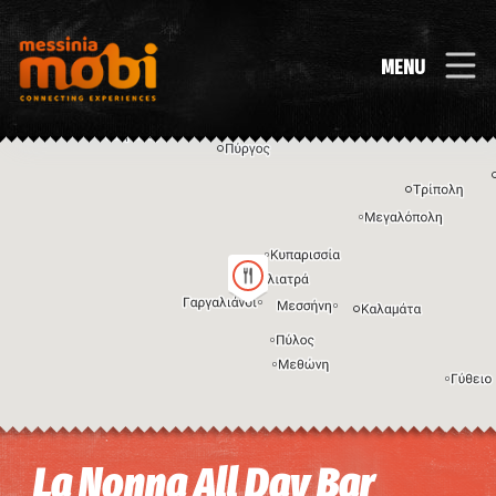
MENU
Η εικόνα ενδέχεται να υπόκειται σε πνευματικά δικαιώματα
Όροι
La Nonna All Day Bar