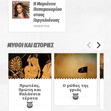
Η Μαριάννα
Παπαμακαρίου
στους
Γαργαλιάνους
ΠΑΝΗΓΥΡΙΑ
ΜΥΘΟΙ ΚΑΙ ΙΣΤΟΡΙΕΣ
Πρωτέας,
Ο μύθος της
Ν
Πρώτη και
γριάς
Τ
θαλάσσια
τέρατα