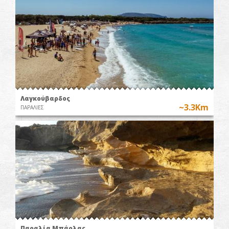
Λαγκούβαρδος
~3.3Km
ΠΑΡΑΛΙΕΣ
Παραλία Μπάρλας