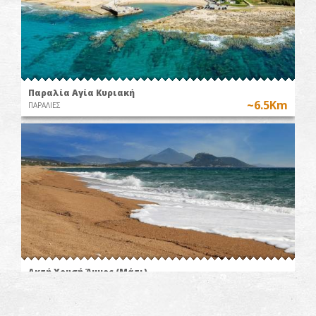
Παραλία Αγία Κυριακή
~6.5Km
ΠΑΡΑΛΙΕΣ
Ακτή Χρυσή Άμμος (Μάτι)
~8Km
ΠΑΡΑΛΙΕΣ