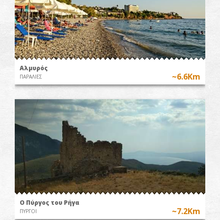
Αλμυρός
~6.6Km
ΠΑΡΑΛΙΕΣ
O Πύργος του Ρήγα
~7.2Km
ΠΥΡΓΟΙ