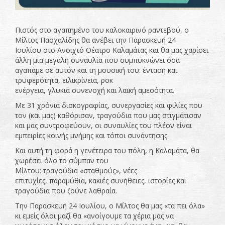
Πιστός στο αγαπημένο του καλοκαιρινό ραντεβού, ο
Μίλτος Πασχαλίδης θα ανέβει την Παρασκευή 24
Ιουλίου στο Ανοιχτό Θέατρο Καλαμάτας και θα μας χαρίσει
άλλη μια μεγάλη συναυλία που συμπυκνώνει όσα
αγαπάμε σε αυτόν και τη μουσική του: ένταση και
τρυφερότητα, ειλικρίνεια, ροκ
ενέργεια, γλυκιά συνενοχή και λαϊκή αμεσότητα.
Με 31 χρόνια δισκογραφίας, συνεργασίες και φιλίες που
τον (και μας) καθόρισαν, τραγούδια που μας στιγμάτισαν
και μας συντροφεύουν, οι συναυλίες του πλέον είναι
εμπειρίες κοινής μνήμης και τόποι συνάντησης.
Και αυτή τη φορά η γενέτειρα του πόλη, η Καλαμάτα, θα
χωρέσει όλο το σύμπαν του
Μίλτου: τραγούδια «σταθμούς», νέες
επιτυχίες, παραμύθια, κακιές συνήθειες, ιστορίες και
τραγούδια που ζούνε λαθραία.
Την Παρασκευή 24 Ιουλίου, ο Μίλτος θα μας «τα πει όλα»
κι εμείς όλοι μαζί θα «ανοίγουμε τα χέρια μας να