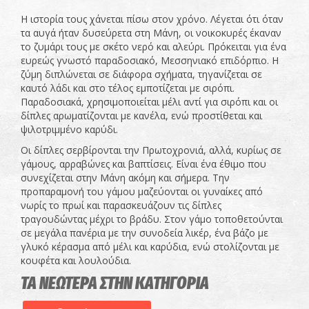
Η ιστορία τους χάνεται πίσω στον χρόνο. Λέγεται ότι όταν
τα αυγά ήταν δυσεύρετα στη Μάνη, οι νοικοκυρές έκαναν
το ζυμάρι τους με σκέτο νερό και αλεύρι. Πρόκειται για ένα
ευρεώς γνωστό παραδοσιακό, Μεσσηνιακό επιδόρπιο. Η
ζύμη διπλώνεται σε διάφορα σχήματα, τηγανίζεται σε
καυτό λάδι και στο τέλος εμποτίζεται με σιρόπι.
Παραδοσιακά, χρησιμοποιείται μέλι αντί για σιρόπι και οι
δίπλες αρωματίζονται με κανέλα, ενώ προστίθεται και
ψιλοτριμμένο καρύδι.
Οι δίπλες σερβίρονται την Πρωτοχρονιά, αλλά, κυρίως σε
γάμους, αρραβώνες και βαπτίσεις. Είναι ένα έθιμο που
συνεχίζεται στην Μάνη ακόμη και σήμερα. Την
προπαραμονή του γάμου μαζεύονται οι γυναίκες από
νωρίς το πρωί και παρασκευάζουν τις δίπλες
τραγουδώντας μέχρι το βράδυ. Στον γάμο τοποθετούνται
σε μεγάλα πανέρια με την συνοδεία λικέρ, ένα βάζο με
γλυκό κέρασμα από μέλι και καρύδια, ενώ στολίζονται με
κουφέτα και λουλούδια.
ΤΑ ΝΕΩΤΕΡΑ ΣΤΗΝ ΚΑΤΗΓΟΡΙΑ