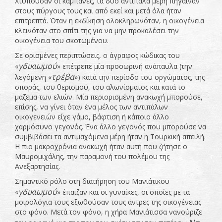
Χτυπούσαν οι καμπάνες, τα δύο αντίπαλα μέρη πήγαιναν
στους πύργους τους και από εκεί και μετά όλα ήταν
επιτρεπτά. Όταν η εκδίκηση ολοκληρωνόταν, η οικογένεια
κλεινόταν στο σπίτι της για να μην προκαλέσει την
οικογένεια του σκοτωμένου.
Σε ορισμένες περιπτώσεις, ο άγραφος κώδικας του
γδικιωμού
«
» επέτρεπε μία προσωρινή ανάπαυλα (την
τρέβα
λεγόμενη «
») κατά την περίοδο του οργώματος, της
σποράς, του θερισμού, του αλωνίσματος και κατά το
μάζεμα των ελιών. Μία περιορισμένη ανακωχή μπορούσε,
επίσης, να γίνει όταν ένα μέλος των αντιπάλων
οικογενειών είχε γάμο, βάφτιση ή κάποιο άλλο
χαρμόσυνο γεγονός. Ένα άλλο γεγονός που μπορούσε να
συμβιβάσει τα αντιμαχόμενα μέρη ήταν η Τουρκική απειλή.
Η πιο μακροχρόνια ανακωχή ήταν αυτή που ζήτησε ο
Μαυρομιχάλης, την παραμονή του πολέμου της
Ανεξαρτησίας.
Σημαντικό ρόλο στη διατήρηση του Μανιάτικου
γδικιωμού
«
» έπαιζαν και οι γυναίκες, οι οποίες με τα
μοιρολόγια τους εξωθούσαν τους άντρες της οικογένειας
στο φόνο. Μετά τον φόνο, η χήρα Μανιάτισσα νανούριζε