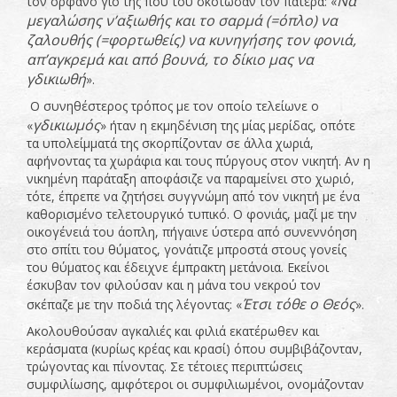
Να
τον ορφανό γιο της που του σκότωσαν τον πατέρα: «
μεγαλώσης ν’αξιωθής και το σαρμά (=όπλο) να
ζαλουθής (=φορτωθείς) να κυνηγήσης τον φονιά,
απ’αγκρεμά και από βουνά, το δίκιο μας να
γδικιωθή
».
Ο συνηθέστερος τρόπος με τον οποίο τελείωνε ο
γδικιωμός
«
» ήταν η εκμηδένιση της μίας μερίδας, οπότε
τα υπολείμματά της σκορπίζονταν σε άλλα χωριά,
αφήνοντας τα χωράφια και τους πύργους στον νικητή. Αν η
νικημένη παράταξη αποφάσιζε να παραμείνει στο χωριό,
τότε, έπρεπε να ζητήσει συγγνώμη από τον νικητή με ένα
καθορισμένο τελετουργικό τυπικό. Ο φονιάς, μαζί με την
οικογένειά του άοπλη, πήγαινε ύστερα από συνεννόηση
στο σπίτι του θύματος, γονάτιζε μπροστά στους γονείς
του θύματος και έδειχνε έμπρακτη μετάνοια. Εκείνοι
έσκυβαν τον φιλούσαν και η μάνα του νεκρού τον
Έτσι τόθε ο Θεός
σκέπαζε με την ποδιά της λέγοντας: «
».
Ακολουθούσαν αγκαλιές και φιλιά εκατέρωθεν και
κεράσματα (κυρίως κρέας και κρασί) όπου συμβιβάζονταν,
τρώγοντας και πίνοντας. Σε τέτοιες περιπτώσεις
συμφιλίωσης, αμφότεροι οι συμφιλιωμένοι, ονομάζονταν