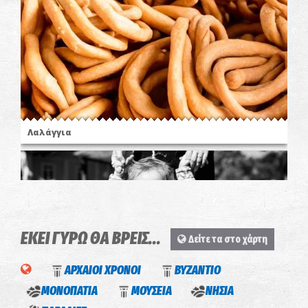
Λαλάγγια
ΕΚΕΙ ΓΥΡΩ ΘΑ ΒΡΕΙΣ...
Δείτε τα στο χάρτη
ΑΡΧΑΙΟΙ ΧΡΟΝΟΙ
ΒΥΖΑΝΤΙΟ
ΜΟΝΟΠΑΤΙΑ
ΜΟΥΣΕΙΑ
ΝΗΣΙΑ
Αναζητώντας το αρσενικό