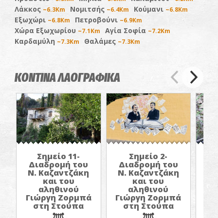
Λάκκος
Νομιτσής
Κούμανι
~6.3Km
~6.4Km
~6.8Km
Εξωχώρι
Πετροβούνι
~6.8Km
~6.9Km
Χώρα Εξωχωρίου
Αγία Σοφία
~7.1Km
~7.2Km
Καρδαμύλη
Θαλάμες
~7.3Km
~7.3Km
ΚΟΝΤΙΝΑ ΛΑΟΓΡΑΦΙΚΑ
Σημείο 11-
Σημείο 2-
Διαδρομή του
Διαδρομή του
Δ
Ν. Καζαντζάκη
Ν. Καζαντζάκη
Ν.
και του
και του
αληθινού
αληθινού
Γιώργη Ζορμπά
Γιώργη Ζορμπά
Γι
στη Στούπα
στη Στούπα
σ