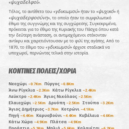
ψυχαδελφοί
«
».
γδικιωμού
ψυχικό
Τέλος, το αντίθετο του «
» ήταν το «
» ή
ψυχαδερφοσύνη
«
», το οποίο ήταν το συμφιλιωτικό
έθιμο της συγγνώμης και της συγχώρεσης. Συγκεκριμένα,
πρόκειται για το έθιμο της Κυριακής του Πάσχα όπου κατά
την δεύτερη ανάσταση, οι αντιμαχόμενοι στέκονταν
αντίκρυ και χαιρετιόντουσαν με το φιλί της αγάπης. Από το
γδικιωμού
1870, το έθιμο του «
» άρχισε σταδιακά να
υποχωρεί, περνώντας τελικά στην ιστορία.
ΚΟΝΤΙΝΕΣ ΠΟΛΕΙΣ/ΧΩΡΙΑ
Νεοχώρι
Πύργος
~0.7Km
~0.8Km
Άνω Ρίγκλια
Κάτω Ρίγκλια
~2.3Km
~2.4Km
Λεύκτρο
Άγιος Νικόλαος
~2.4Km
~2.5Km
Ελαιοχώρι
Δρυόπη
Στούπα
~2.5Km
~2.5Km
~3.2Km
Άγιος Δημήτριος
Κοτρώνι
~3.7Km
~4.1Km
Πηγή
Καρυοβούνι
Κυβέλεια
~4.4Km
~4.4Km
~4.6Km
Κάτω Χώρα
Πλάτσα
~4.9Km
~4.9Km
Προάστιο
Μηλιά
Καλαμίτσι
~5.3Km
~5.6Km
~6.2Km