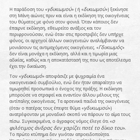
γδικιωμού
δικιωμού
Η παράδοση του «
» ( ή «
») ξεκίνησε
στη Μάνη αιώνες πριν και είναι η εκδίκηση της οικογένειας
του θύματος με φόνο στον φονιά. Όταν κάποιος δεν
έπαιρνε εκδίκηση, εθεωρείτο ανάξιος και τον
περιφρονούσαν, ενώ όταν στις προστριβές δεν υπήρχε
φόνος, οι αρχηγοί άλλων οικογενειών αναλάμβαναν να
Γδικιωμός
μονιάσουν τις αντιμαχόμενες οικογένειες. «
»
δεν είναι μονάχα η εκδίκηση, αλλά και η τιμωρία μιας
αδικίας, καθώς και η αποκατάστασή της που ως αποτέλεσμα
έχει την δικαίωση.
γδικιωμό
Τον «
» αποφάσιζε με ψυχραιμία ένα
οικογενειακό συμβούλιο, ενώ δεν ήταν απαραίτητο να
τιμωρηθεί προσωπικά ο ένοχος της πράξης. Η εκδίκηση
μπορούσε να στραφεί και εναντίον άλλου μέλους της
αντίπαλης οικογένειας. Τα αρσενικά παιδιά της οικογένειας
γδικιωμού
(όταν ο πατέρας τους έπεφτε θύμα «
»)
ανατρέφονταν με μοναδικό σκοπό να πάρουν το αίμα τους
ο
πίσω. Συγκεκριμένα, ο άγραφος νόμος έλεγε ότι «
φιλότιμος άνδρας δεν χαρίζει ποτέ το δίκιο του
».
Το πρώτο κτύπημα δεν γινόταν απροειδοποίητα.