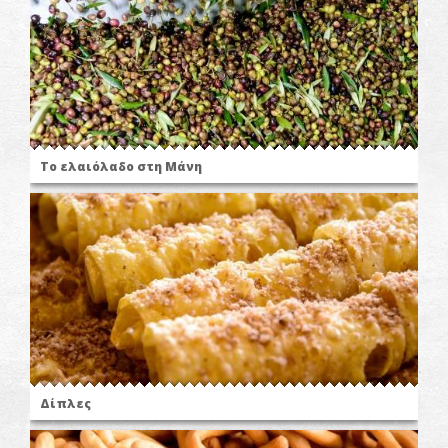
Το ελαιόλαδο στη Μάνη
Δίπλες