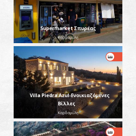
Supermarket Σπυρέας
Καρδαμύλη
Villa Piedra Azul-Ενοικιαζόμενες
Βίλλες
Καρδαμύλη