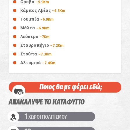
Οροβά
~5.9Km
Κάμπος Αβίας
~6.3Km
Τουμπία
~6.9Km
Μάλτα
~6.9Km
Λεύκτρο
~7Km
Σταυροπήγιο
~7.2Km
Στούπα
~7.3Km
Αλτομιρά
~7.4Km
Ποιος θα με φέρει εδώ;
ΑΝΑΚΑΛΥΨΕ ΤΟ ΚΑΤΑΦΥΓΙΟ
1
ΧΩΡΟΙ ΠΟΛΙΤΙΣΜΟΥ