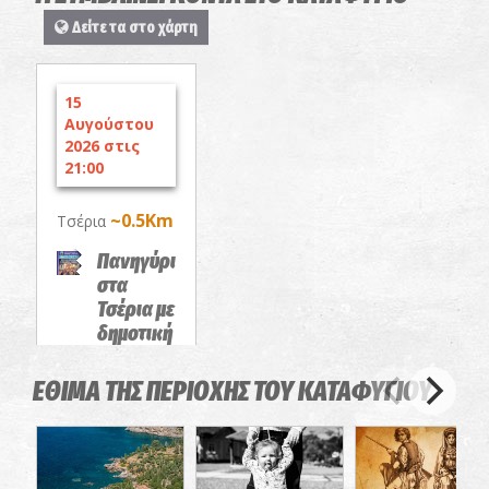
Δείτε τα στο χάρτη
15
Αυγούστου
2026 στις
21:00
~0.5Km
Τσέρια
Πανηγύρι
στα
Τσέρια με
δημοτική
και λαϊκή
μουσική
ΕΘΙΜΑ ΤΗΣ ΠΕΡΙΟΧΗΣ ΤΟΥ ΚΑΤΑΦΥΓΙΟΥ
ΠΑΝΗΓΥΡΙΑ