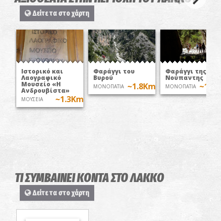
Δείτε τα στο χάρτη
Ιστορικό και
Φαράγγι του
Φαράγγι της
Λαογραφικό
Βυρού
Νούπαντης
Μουσείο «Η
~1.8Km
~1.8
ΜΟΝΟΠΑΤΙΑ
ΜΟΝΟΠΑΤΙΑ
Ανδρουβίστα»
~1.3Km
ΜΟΥΣΕΙΑ
ΤΙ ΣΥΜΒΑΙΝΕΙ ΚΟΝΤΑ ΣΤΟ ΛΑΚΚΟ
Δείτε τα στο χάρτη