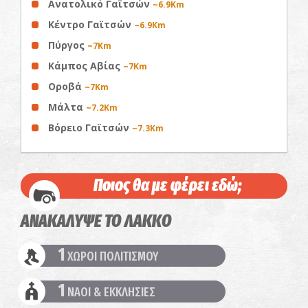
Ανατολικό Γαϊτσών
~6.9Km
Κέντρο Γαϊτσών
~6.9Km
Πύργος
~7Km
Κάμπος Αβίας
~7Km
Οροβά
~7Km
Μάλτα
~7.2Km
Βόρειο Γαϊτσών
~7.3Km
Ποιος θα με φέρει εδώ;
ΑΝΑΚΑΛΥΨΕ ΤΟ ΛΑΚΚΟ
1
ΧΩΡΟΙ ΠΟΛΙΤΙΣΜΟΥ
1
ΝΑΟΙ & ΕΚΚΛΗΣΙΕΣ