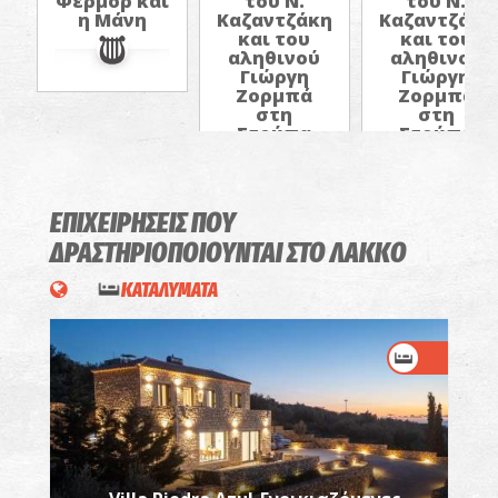
Φέρμορ και
του Ν.
του Ν.
η Μάνη
Καζαντζάκη
Καζαντζάκη
και του
και του
αληθινού
αληθινού
Γιώργη
Γιώργη
Ζορμπά
Ζορμπά
στη
στη
Στούπα
Στούπα
ΕΠΙΧΕΙΡΗΣΕΙΣ ΠΟΥ
ΔΡΑΣΤΗΡΙΟΠΟΙΟΥΝΤΑΙ
ΣΤΟ ΛΑΚΚΟ
ΚΑΤΑΛΥΜΑΤΑ