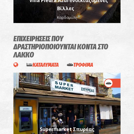
Villa Piedra Azul-Ενοικιαζόμενες
Βίλλες
Καρδαμύλη
ΕΠΙΧΕΙΡΗΣΕΙΣ ΠΟΥ
ΔΡΑΣΤΗΡΙΟΠΟΙΟΥΝΤΑΙ
ΚΟΝΤΑ ΣΤΟ
ΛΑΚΚΟ
ΚΑΤΑΛΥΜΑΤΑ
ΤΡΟΦΙΜΑ
Supermarket Σπυρέας