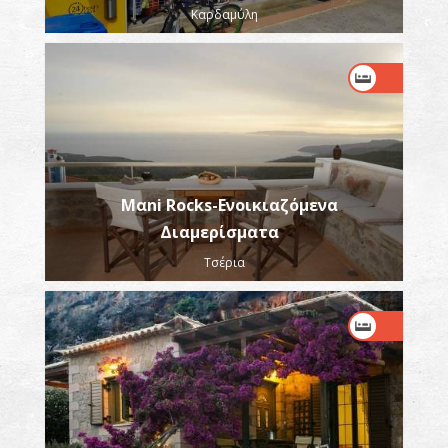
Καρδαμύλη
Μαni Rocks-Ενοικιαζόμενα
Διαμερίσματα
Τσέρια