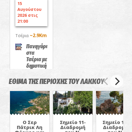
15
Αυγούστου
2026 στις
21:00
~2.9Km
Τσέρια
Πανηγύρι
στα
Τσέρια με
δημοτική
και λαϊκή
μουσική
ΕΘΙΜΑ ΤΗΣ ΠΕΡΙΟΧΗΣ ΤΟΥ ΛΑΚΚΟΥ
ΠΑΝΗΓΥΡΙΑ
Ο Σερ
Σημείο 11-
Σημείο 12-
Πάτρικ Λη
Διαδρομή
Διαδρομή