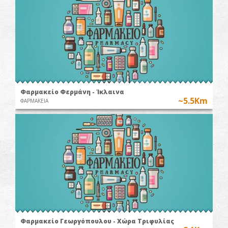
Φαρμακείο Φερμάνη - Ίκλαινα
~5.5Km
ΦΑΡΜΑΚΕΙΑ
Φαρμακείο Γεωργόπουλου - Χώρα Τριφυλίας