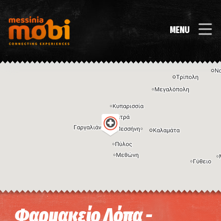
MENU
Η εικόνα ενδέχεται να υπόκειται σε πνευματικά δικαιώματα
Όροι
Φαρμακείο Λόπα -