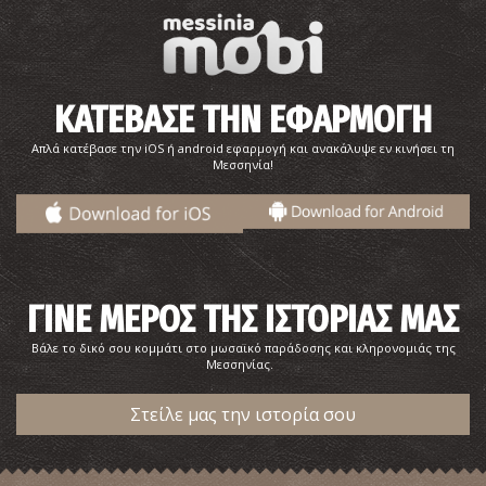
~8.6Km
ΦΑΡΜΑΚΕΙΑ
ΚΑΤΕΒΑΣΕ ΤΗΝ ΕΦΑΡΜΟΓΗ
Απλά κατέβασε την iOS ή android εφαρμογή και ανακάλυψε εν κινήσει τη
Μεσσηνία!
Physiotherapy & Wellness - Φυσικοθεραπευτήριο
~8.6Km
ΦΥΣΙΚΟΘΕΡΑΠΕΥΤΕΣ
ΓΙΝΕ ΜΕΡΟΣ ΤΗΣ ΙΣΤΟΡΙΑΣ ΜΑΣ
Βάλε το δικό σου κομμάτι στο μωσαϊκό παράδοσης και κληρονομιάς της
Μεσσηνίας.
Στείλε μας την ιστορία σου