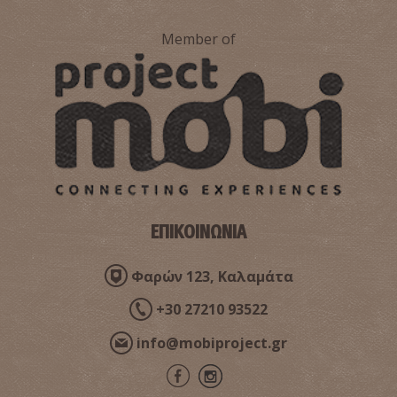
Member of
Κέντρο Υγείας Γαργαλιάνων
~8.7Km
ΚΕΝΤΡΑ ΥΓΕΙΑΣ
ΕΠΙΚΟΙΝΩΝΙΑ
Φαρμακείο Σταθόπουλου - Γαργαλιάνοι
Φαρών 123, Καλαμάτα
~8.7Km
ΦΑΡΜΑΚΕΙΑ
+30 27210 93522
info@mobiproject.gr