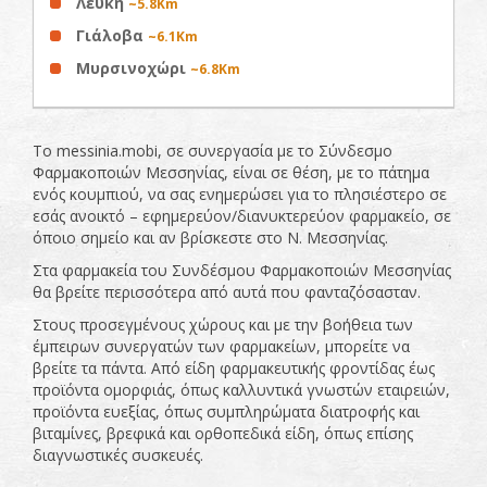
Λεύκη
~5.8Km
Γιάλοβα
~6.1Km
Μυρσινοχώρι
~6.8Km
Το messinia.mobi, σε συνεργασία με το Σύνδεσμο
Φαρμακοποιών Μεσσηνίας, είναι σε θέση, με το πάτημα
ενός κουμπιού, να σας ενημερώσει για το πλησιέστερο σε
εσάς ανοικτό – εφημερεύον/διανυκτερεύον φαρμακείο, σε
όποιο σημείο και αν βρίσκεστε στο Ν. Μεσσηνίας.
Στα φαρμακεία του Συνδέσμου Φαρμακοποιών Μεσσηνίας
θα βρείτε περισσότερα από αυτά που φανταζόσασταν.
Στους προσεγμένους χώρους και με την βοήθεια των
έμπειρων συνεργατών των φαρμακείων, μπορείτε να
βρείτε τα πάντα. Από είδη φαρμακευτικής φροντίδας έως
προϊόντα ομορφιάς, όπως καλλυντικά γνωστών εταιρειών,
προϊόντα ευεξίας, όπως συμπληρώματα διατροφής και
βιταμίνες, βρεφικά και ορθοπεδικά είδη, όπως επίσης
διαγνωστικές συσκευές.