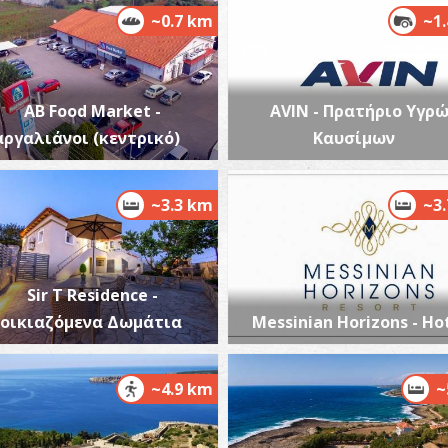
~0.7 km
~1
AB Food Market -
AVIN - Πρατήριο Υγρ
αργαλιάνοι (κεντρικό)
Καυσίμων
Π
ΠΕ
~3.3 km
~3
Sir T Residence -
νοικιαζόμενα Δωμάτια
Messinian Horizons - Ho
Φ
~4.9 km
~
ΦΑ