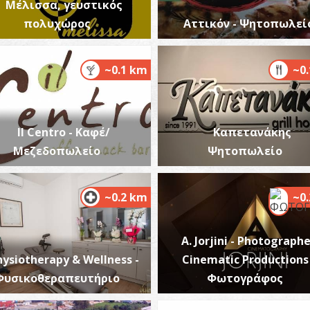
Μέλισσα, γευστικός
πολυχώρος
Αττικόν - Ψητοπωλεί
~0.1 km
~0
Τ
Χ
ΓΥ
Il Centro - Καφέ/
Καπετανάκης
Μεζεδοπωλείο
Ψητοπωλείο
~0.2 km
~0
A. Jorjini - Photographe
Φ
hysiotherapy & Wellness -
Cinematic Productions 
ΦΑ
Φυσικοθεραπευτήριο
Φωτογράφος