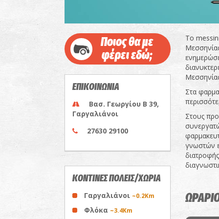
Το messin
Ποιος θα με
Μεσσηνίας,
φέρει εδώ;
ενημερώσε
διανυκτερ
Μεσσηνίας
ΕΠΙΚΟΙΝΩΝΙΑ
Στα φαρμα
περισσότε
Βασ. Γεωργίου Β 39,
Γαργαλιάνοι
Στους προ
συνεργατώ
27630 29100
φαρμακευτ
γνωστών ε
διατροφής 
διαγνωστι
ΚΟΝΤΙΝΕΣ ΠΟΛΕΙΣ/ΧΩΡΙΑ
Γαργαλιάνοι
ΩΡΑΡΙΟ
~0.2Km
Φλόκα
~3.4Km