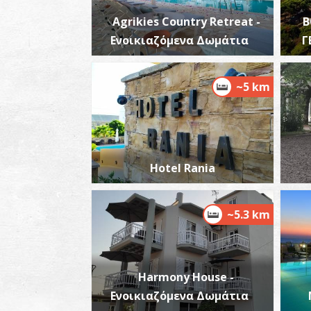
Agrikies Country Retreat -
Β
Ενοικιαζόμενα Δωμάτια
Γ
~5 km
Hotel Rania
~5.3 km
Harmony House -
Ενοικιαζόμενα Δωμάτια