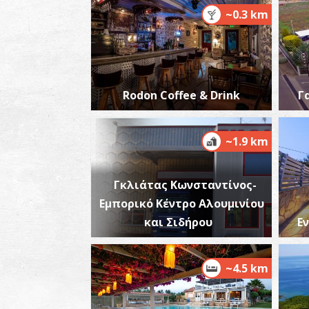
~0.3 km
Rodon Coffee & Drink
Γ
~1.9 km
Γκλιάτας Κωνσταντίνος-
Εμπορικό Κέντρο Αλουμινίου
και Σιδήρου
Ε
~4.5 km