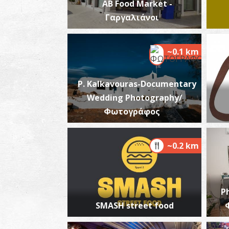
AB Food Market -
Γαργαλιάνοι
~0.1 km
P. Kalkavouras-Documentary
Wedding Photography/
Φωτογράφος
~0.2 km
P
SMASH street food