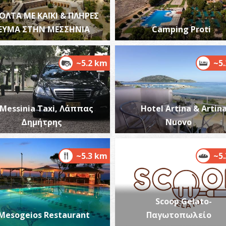
ΟΛΤΑ ΜΕ ΚΑΪΚΙ & ΠΛΗΡΕΣ
ΕΥΜΑ ΣΤΗΝ ΜΕΣΣΗΝΙΑ
Camping Proti
~5.2 km
~5
Φ
ΦΑ
Messinia Taxi, Λάππας
Hotel Artina & Artin
Δημήτρης
Nuovo
~5.3 km
~5
Φ
Scoop Gelato-
ΦΑ
Mesogeios Restaurant
Παγωτοπωλείο