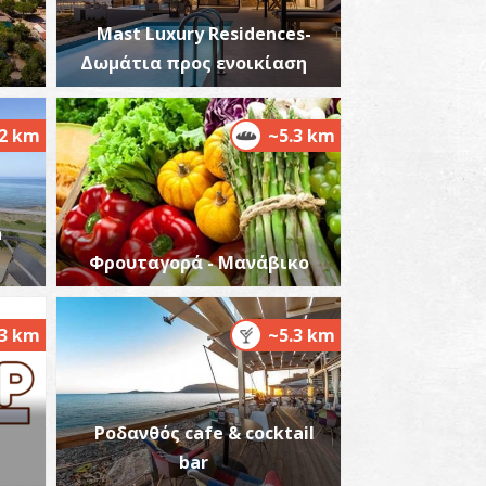
Mast Luxury Residences-
Δωμάτια προς ενοικίαση
.2 km
~5.3 km
αρμακείο Γεωργόπουλου - Χώρα Τριφυλίας
~7.3Km
ΡΜΑΚΕΙΑ
a
Φρουταγορά - Μανάβικο
.3 km
~5.3 km
αρμακείο Αγγελοπούλου - Χώρα
~7.3Km
Ροδανθός cafe & cocktail
ΡΜΑΚΕΙΑ
bar