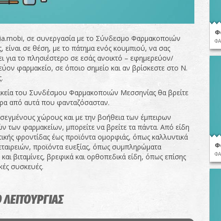
Φ
ia.mobi, σε συνεργασία με το Σύνδεσμο Φαρμακοποιών
ΦΑ
 είναι σε θέση, με το πάτημα ενός κουμπιού, να σας
ι για το πλησιέστερο σε εσάς ανοικτό – εφημερεύον/
εύον φαρμακείο, σε όποιο σημείο και αν βρίσκεστε στο Ν.
.
κεία του Συνδέσμου Φαρμακοποιών Μεσσηνίας θα βρείτε
ρα από αυτά που φανταζόσασταν.
σεγμένους χώρους και με την βοήθεια των έμπειρων
ν των φαρμακείων, μπορείτε να βρείτε τα πάντα. Από είδη
ικής φροντίδας έως προϊόντα ομορφιάς, όπως καλλυντικά
Φ
ταιρειών, προϊόντα ευεξίας, όπως συμπληρώματα
ΦΑ
και βιταμίνες, βρεφικά και ορθοπεδικά είδη, όπως επίσης
κές συσκευές.
 ΛΕΙΤΟΥΡΓΙΑΣ