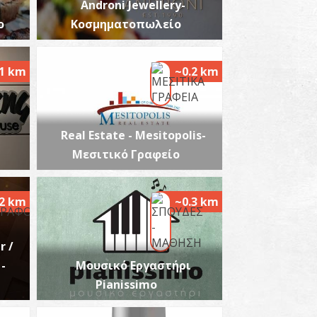
Androni Jewellery-
ο
Κοσμηματοπωλείο
.1 km
~0.2 km
ζωρτζίνης Ν. Δημήτριος - Μαιευτήρας
ειρουργός, Γυναικολόγος (Γαργαλιάνοι)
~0.3Km
ΝΑΙΚΟΛΟΓΟΙ
Real Estate - Mesitopolis-
Μεσιτικό Γραφείο
.2 km
~0.3 km
r /
αρμακείο Λινάρδου - Πύργος
-
Μουσικό Εργαστήρι
~5.1Km
ΡΜΑΚΕΙΑ
Pianissimo