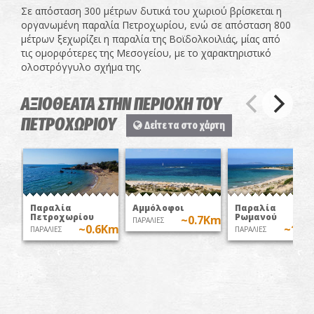
Σε απόσταση 300 μέτρων δυτικά του χωριού βρίσκεται η
οργανωμένη παραλία Πετροχωρίου, ενώ σε απόσταση 800
μέτρων ξεχωρίζει η παραλία της Βοϊδολκοιλιάς, μίας από
τις ομορφότερες της Μεσογείου, με το χαρακτηριστικό
ολοστρόγγυλο σχήμα της.
ΑΞΙΟΘΕΑΤΑ ΣΤΗΝ ΠΕΡΙΟΧΗ ΤΟΥ
ΠΕΤΡΟΧΩΡΙΟΥ
Δείτε τα στο χάρτη
Παραλία
Αμμόλοφοι
Παραλία
Πετροχωρίου
Ρωμανού
~0.7Km
ΠΑΡΑΛΙΕΣ
~0.6Km
~1K
ΠΑΡΑΛΙΕΣ
ΠΑΡΑΛΙΕΣ