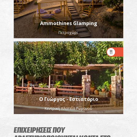
Ammothines Glamping
Πετροχώρι
Ο Γιώργος - Εστιατόριο
Κεντρική πλατεία Ρωμανού
ΕΠΙΧΕΙΡΗΣΕΙΣ ΠΟΥ