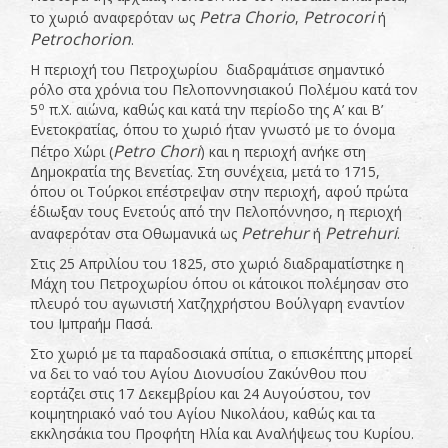
Petra
Chorio
Petrocori
το χωριό αναφερόταν ως
,
ή
Petrochorion
.
Η περιοχή του Πετροχωρίου διαδραμάτισε σημαντικό
ρόλο στα χρόνια του Πελοποννησιακού Πολέμου κατά τον
ο
5
π.Χ. αιώνα, καθώς και κατά την περίοδο της Α’ και Β’
Ενετοκρατίας, όπου το χωριό ήταν γνωστό με το όνομα
Petro
Chori
Πέτρο Χώρι (
) και η περιοχή ανήκε στη
Δημοκρατία της Βενετίας. Στη συνέχεια, μετά το 1715,
όπου οι Τούρκοι επέστρεψαν στην περιοχή, αφού πρώτα
έδιωξαν τους Ενετούς από την Πελοπόννησο, η περιοχή
Petrehur
Petrehuri
αναφερόταν στα Οθωμανικά ως
ή
.
Στις 25 Απριλίου του 1825, στο χωριό διαδραματίστηκε η
Μάχη του Πετροχωρίου όπου οι κάτοικοι πολέμησαν στο
πλευρό του αγωνιστή Χατζηχρήστου Βούλγαρη εναντίον
του Ιμπραήμ Πασά.
Στο χωριό με τα παραδοσιακά σπίτια, ο επισκέπτης μπορεί
να δει το ναό του Αγίου Διονυσίου Ζακύνθου που
εορτάζει στις 17 Δεκεμβρίου και 24 Αυγούστου, τον
κοιμητηριακό ναό του Αγίου Νικολάου, καθώς και τα
εκκλησάκια του Προφήτη Ηλία και Αναλήψεως του Κυρίου.