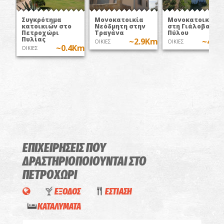
Συγκρότημα
Μονοκατοικία
Μονοκατοικία
κατοικιών στο
Νεόδμητη στην
στη Γιάλοβα
Πετροχώρι
Τραγάνα
Πύλου
Πυλίας
~2.9Km
~4.1
ΟΙΚΙΕΣ
ΟΙΚΙΕΣ
~0.4Km
ΟΙΚΙΕΣ
ΕΠΙΧΕΙΡΗΣΕΙΣ ΠΟΥ
ΔΡΑΣΤΗΡΙΟΠΟΙΟΥΝΤΑΙ
ΣΤΟ
ΠΕΤΡΟΧΩΡΙ
ΕΞΟΔΟΣ
ΕΣΤΙΑΣΗ
ΚΑΤΑΛΥΜΑΤΑ