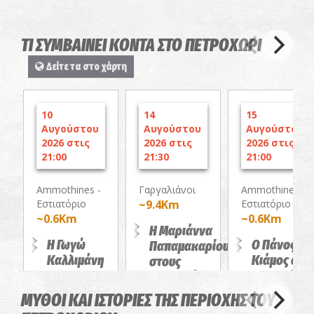
ΤΙ ΣΥΜΒΑΙΝΕΙ ΚΟΝΤΑ ΣΤΟ ΠΕΤΡΟΧΩΡΙ
Δείτε τα στο χάρτη
10
14
15
Αυγούστου
Αυγούστου
Αυγούστου
2026 στις
2026 στις
2026 στις
21:00
21:30
21:00
Ammothines -
Γαργαλιάνοι
Ammothines -
Εστιατόριο
~9.4Km
Εστιατόριο
~0.6Km
~0.6Km
Η Μαριάννα
Η Γωγώ
Ο Πάνος
Παπαμακαρίου
Καλλιμάνη
Κιάμος στις
στους
στο
Ammothine
Γαργαλιάνους
Ammothines
Four Seas
ΠΑΝΗΓΥΡΙΑ
ΜΥΘΟΙ ΚΑΙ ΙΣΤΟΡΙΕΣ ΤΗΣ ΠΕΡΙΟΧΗΣ ΤΟΥ
ΣΥΝΑΥΛΙΕΣ
ΣΥΝΑΥΛΙΕΣ