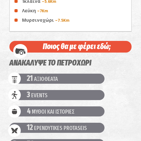
Ίκλαινα
~5.6Km
Λεύκη
~7Km
Μυρσινοχώρι
~7.5Km
Ποιος θα με φέρει εδώ;
ΑΝΑΚΑΛΥΨΕ ΤΟ ΠΕΤΡΟΧΩΡΙ
21
ΑΞΙΟΘΕΑΤΑ
3
EVENTS
4
ΜΥΘΟΙ ΚΑΙ ΙΣΤΟΡΙΕΣ
12
EPENDYTIKES PROTASEIS