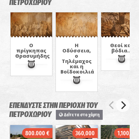
ΠΕΤΡΟΧΩΡΙΟΥ
Ο
Η
Θεοί και
πρίγκηπας
Οδύσσεια,
βόδια...
Θρασυμήδης
ο
Τηλέμαχος
και η
Βοϊδοκοιλιά
ΕΠΕΝΔΥΣΤΕ ΣΤΗΝ ΠΕΡΙΟΧΗ ΤΟΥ
ΠΕΤΡΟΧΩΡΙΟΥ
Δείτε τα στο χάρτη
800.000 €
360,000
1,100,00