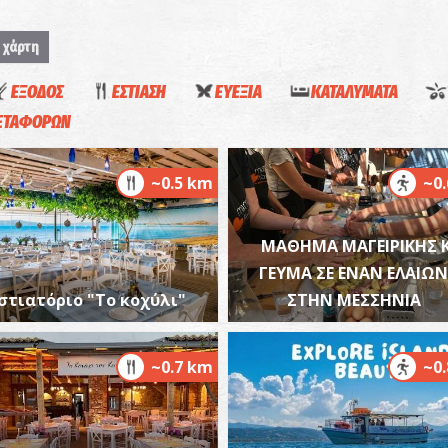
 χάρτη
ΕΞΟΔΟΣ
ΕΣΤΙΑΣΗ
ΕΥΕΞΙΑ
ΚΑΤΑΛΥΜΑΤΑ
Α
ΜΕΤΑΦΟΡΩΝ
ΠΑ
~0.5 km
~0
ΜΑΘΗΜΑ ΜΑΓΕΙΡΙΚΗΣ K
ΓΕΥΜΑ ΣΕ ΕΝΑΝ ΕΛΑΙΩ
στιατόριο "Το κοχύλι"
ΣΤΗΝ ΜΕΣΣΗΝΙΑ
Π
ΠΑ
~0.7 km
~0