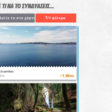
 ΤΙ ΝΑ ΤΟ ΣΥΝΔΥΑΣΕΙΣ...
7
Δείτε τα στο χάρτη
/7 φίλτρα
ελωνάκι
~1.9Km
ΣΙΑ