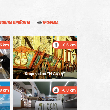
ΤΟΠΙΚΑ ΠΡΟΪΟΝΤΑ
ΤΡΟΦΙΜΑ
μμόλοφοι
~6.1Km
ΡΑΛΙΕΣ
.6 km
~0.6 km
AI
ΝΑ
Καφενείον "Η Ακτή"
αραλία Ρωμανού
~6.6Km
ΡΑΛΙΕΣ
.8 km
~0.8 km