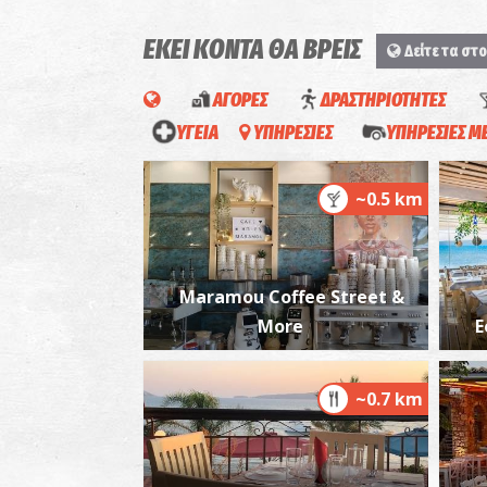
ΕΚΕΙ ΚΟΝΤΑ ΘΑ ΒΡΕΙΣ
Δείτε τα στο
ΑΓΟΡΕΣ
ΔΡΑΣΤΗΡΙΟΤΗΤΕΣ
ΥΓΕΙΑ
ΥΠΗΡΕΣΙΕΣ
ΥΠΗΡΕΣΙΕΣ 
~0.5 km
Maramou Coffee Street &
More
Ε
~0.7 km