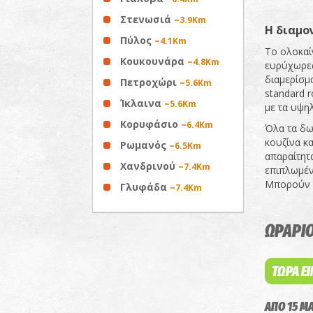
Στενωσιά
~3.9Km
Η διαμο
Πύλος
~4.1Km
Το ολοκαί
Κουκουνάρα
~4.8Km
ευρύχωρες
διαμερίσμ
Πετροχώρι
~5.6Km
standard 
Ίκλαινα
~5.6Km
με τα υψη
Κορυφάσιο
~6.4Km
Όλα τα δω
κουζίνα κα
Ρωμανός
~6.5Km
απαραίτητ
Χανδρινού
~7.4Km
επιπλωμέν
Μπορούν ν
Γλυφάδα
~7.4Km
ΩΡΑΡΙΟ
ΤΩΡΑ Ε
ΑΠΟ 15 ΜΑ