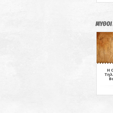
ΜΥΘΟΙ 
Η 
Τηλ
Β