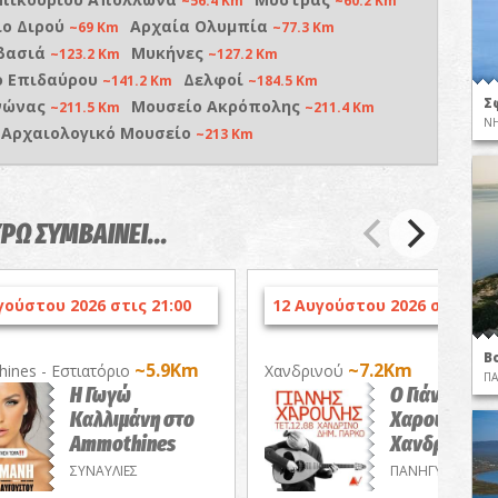
~56.4 Km
~60.2 Km
ο Διρού
Αρχαία Ολυμπία
~69 Km
~77.3 Km
βασιά
Μυκήνες
~123.2 Km
~127.2 Km
ο Επιδαύρου
Δελφοί
~141.2 Km
~184.5 Km
Σ
νώνας
Μουσείο Ακρόπολης
~211.5 Km
~211.4 Km
ΝΗ
 Αρχαιολογικό Μουσείο
~213 Km
ΥΡΩ ΣΥΜΒΑΙΝΕΙ...
γούστου 2026 στις 21:00
12 Αυγούστου 2026 στις 21:
Β
~5.9Km
~7.2Km
ines - Εστιατόριο
Χανδρινού
ΠΑ
Η Γωγώ
Ο Γιάννης
Καλλιμάνη στο
Χαρούλης στ
Ammothines
Χανδρινό
ΣΥΝΑΥΛΙΕΣ
ΠΑΝΗΓΥΡΙΑ