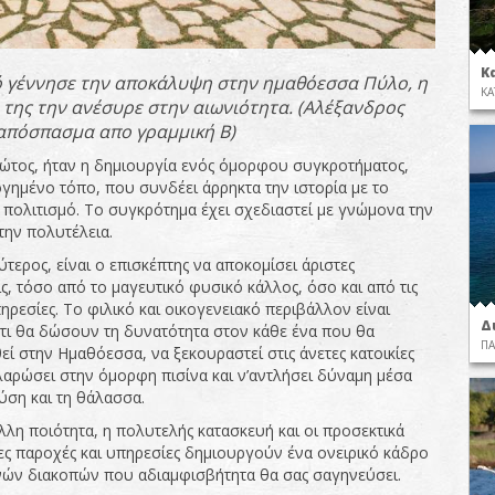
Κ
 γέννησε την αποκάλυψη στην ημαθόεσσα Πύλο, η
ΚΑ
της την ανέσυρε στην αιωνιότητα.
(Αλέξανδρος
απόσπασμα απο γραμμική Β)
ώτος, ήταν η δημιουργία ενός όμορφου συγκροτήματος,
ογημένο τόπο, που συνδέει άρρηκτα την ιστορία με το
πολιτισμό. Το συγκρότημα έχει σχεδιαστεί με γνώμονα την
την πολυτέλεια.
τερος, είναι ο επισκέπτης να αποκομίσει άριστες
ς, τόσο από το μαγευτικό φυσικό κάλλος, όσο και από τις
ρεσίες. Το φιλικό και οικογενειακό περιβάλλον είναι
Δ
τι θα δώσουν τη δυνατότητα στον κάθε ένα που θα
ΠΑ
εί στην Ημαθόεσσα, να ξεκουραστεί στις άνετες κατοικίες
αλαρώσει στην όμορφη πισίνα και ν’αντλήσει δύναμη μέσα
ύση και τη θάλασσα.
λλη ποιότητα, η πολυτελής κατασκευή και οι προσεκτικά
ες παροχές και υπηρεσίες δημιουργούν ένα ονειρικό κάδρο
νών διακοπών που αδιαμφισβήτητα θα σας σαγηνεύσει.