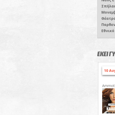
Σπήλαι
Μονεμ
Θέατρ
Παρθε
Εθνικό
ΕΚΕΙ Γ
10 Αυ
Ammoth