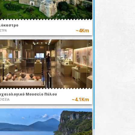
ιόκαστρο
~4Km
ΣΤΡΑ
ρχαιολογικό Μουσείο Πύλου
~4.1Km
ΥΣΕΙΑ