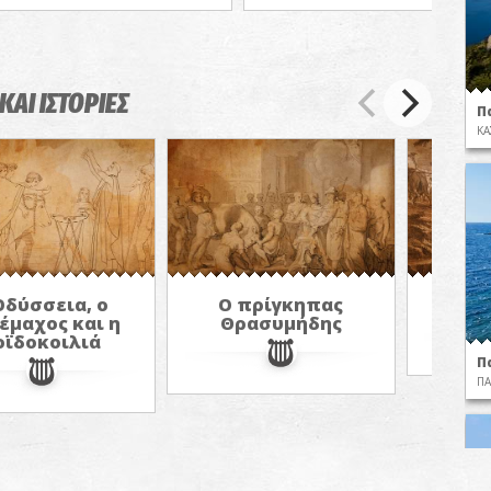
ΚΑΙ ΙΣΤΟΡΙΕΣ
Π
ΚΑ
Οδύσσεια, ο
Ο πρίγκηπας
Θεοί 
έμαχος και η
Θρασυμήδης
οϊδοκοιλιά
Π
ΠΑ