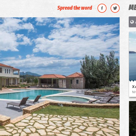
ΜΕ
Spread the word
Χ
ΝΗ