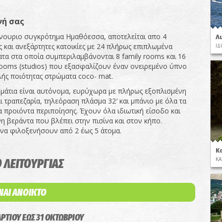
νή σας
νουριο συγκρότημα Ημαθόεσσα, αποτελείται απο 4
Λ
 και ανεξάρτητες κατοικίες με 24 πλήρως επιπλωμένα
ΙΔ
ατα στα οποία συμπεριλαμβάνονται 8 family rooms και 16
rooms (studios) που εξασφαλίζουν έναν ονειρεμένο ύπνο
λής ποιότητας στρώματα coco- mat.
μάτια είναι αυτόνομα, ευρύχωρα με πλήρως εξοπλισμένη
ι τραπεζαρία, τηλεόραση πλάσμα 32′ και μπάνιο με όλα τα
α προιόντα περιποίησης. Έχουν όλα ιδιωτική είσοδο και
η βεράντα που βλέπει στην πισίνα και στον κήπο.
α φιλοξενήσουν από 2 έως 5 άτομα.
Κ
ΚΑ
 ΛΕΙΤΟΥΡΓΙΑΣ
ΙΝΑΙ ΑΝΟΙΚΤΟ
ΡΤΙΟΥ ΕΩΣ 31 ΟΚΤΩΒΡΙΟΥ