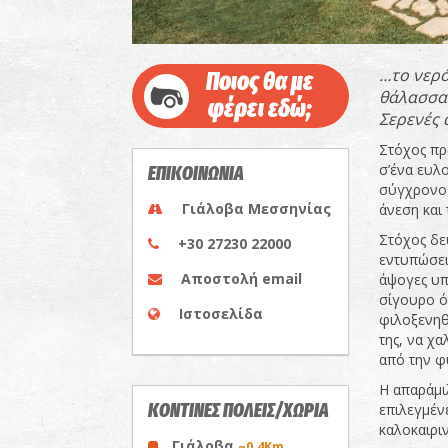
…το νερό
Ποιος θα με
θάλασσα 
φέρει εδώ;
Σερενές 
Στόχος πρ
σ’ένα ευλ
ΕΠΙΚΟΙΝΩΝΙΑ
σύγχρονο 
Γιάλοβα Μεσσηνίας
άνεση και 
Στόχος δεύ
+30 27230 22000
εντυπώσει
Αποστολή email
άψογες υπη
σίγουρο ό
Ιστοσελίδα
φιλοξενηθ
της, να χ
από την φ
Η απαράμι
ΚΟΝΤΙΝΕΣ ΠΟΛΕΙΣ/ΧΩΡΙΑ
επιλεγμέν
καλοκαιρι
Γιάλοβα
~0.4Km