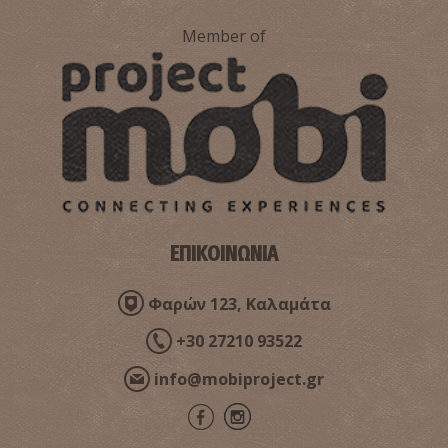
Κορδία
Member of
~2.1Km
ΠΑΡΑΛΙΕΣ
ΕΠΙΚΟΙΝΩΝΙΑ
Φαρών 123, Καλαμάτα
Παραλία Καλαμάτας
~2.5Km
ΠΑΡΑΛΙΕΣ
+30 27210 93522
info@mobiproject.gr