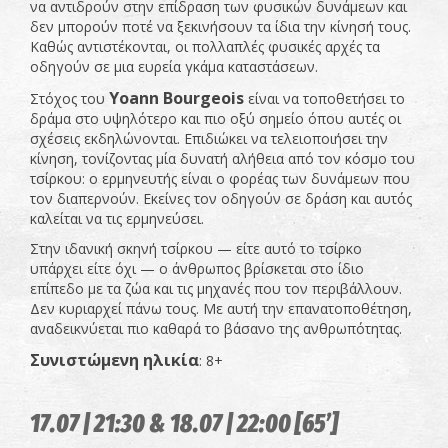
να αντιδρούν στην επίδραση των φυσικών δυνάμεων και
δεν μπορούν ποτέ να ξεκινήσουν τα ίδια την κίνησή τους.
Καθώς αντιστέκονται, οι πολλαπλές φυσικές αρχές τα
οδηγούν σε μια ευρεία γκάμα καταστάσεων.
Yoann Bourgeois
Στόχος του
είναι να τοποθετήσει το
δράμα στο υψηλότερο και πιο οξύ σημείο όπου αυτές οι
σχέσεις εκδηλώνονται. Επιδιώκει να τελειοποιήσει την
κίνηση, τονίζοντας μία δυνατή αλήθεια από τον κόσμο του
τσίρκου: ο ερμηνευτής είναι ο φορέας των δυνάμεων που
τον διαπερνούν. Εκείνες τον οδηγούν σε δράση και αυτός
καλείται να τις ερμηνεύσει.
Στην ιδανική σκηνή τσίρκου — είτε αυτό το τσίρκο
υπάρχει είτε όχι — ο άνθρωπος βρίσκεται στο ίδιο
επίπεδο με τα ζώα και τις μηχανές που τον περιβάλλουν.
Δεν κυριαρχεί πάνω τους. Με αυτή την επανατοποθέτηση,
αναδεικνύεται πιο καθαρά το βάσανο της ανθρωπότητας.
Συνιστώμενη ηλικία
: 8+
17.07 | 21:30 & 18.07 | 22:00 [65’]