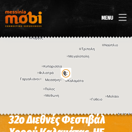
MENU
32o Διεθνές Φεστιβάλ
Η εικόνα ενδέχεται να υπόκειται σε πνευματικά δικαιώματα
Όροι