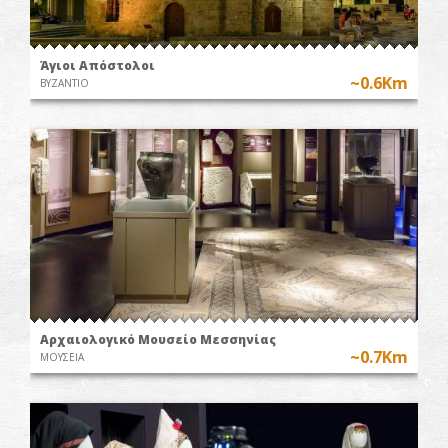
Άγιοι Απόστολοι
~0.6Km
ΒΥΖΑΝΤΙΟ
Αρχαιολογικό Μουσείο Μεσσηνίας
~0.7Km
ΜΟΥΣΕΙΑ