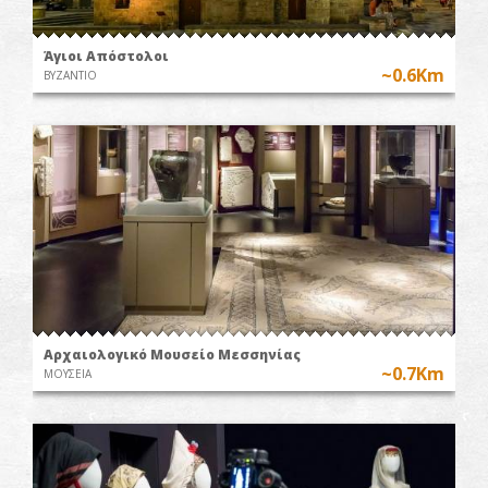
Άγιοι Απόστολοι
~0.6Km
ΒΥΖΑΝΤΙΟ
Αρχαιολογικό Μουσείο Μεσσηνίας
~0.7Km
ΜΟΥΣΕΙΑ