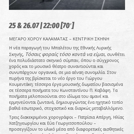
25 & 26.07 | 22:00 [70′]
ΜΕΓΑΡΟ ΧΟΡΟΥ ΚΑΛΑΜΑΤΑΣ – ΚΕΝΤΡΙΚΗ ΣΚΗΝΗ
Η νέα παραγωγή του Μπαλέτου της Εθνικής Λυρικής
Τόσαις φοραίς τόσο κοντά να είμαι
Σκηνής,
, συνθέτει
ένα πολυδιάστατο σκηνικό σύμπαν, όπου ο σύγχρονος
χορός και το μουσικό θέατρο συναντιούνται και
συνυπάρχουν οργανικά, σε μια αέναη συνομιλία. Στον
πυρήνα της βρίσκεται το νέο έργο του Γιώργου
Κουμεντάκη: τέσσερα έργα μουσικής δωματίου βασισμένα
σε τέσσερα ποιήματα του Κωνσταντίνου Π. Καβάφη. Τα
ποιήματα μελοποιούνται στο ιδίωμα του αμανέ και
ερμηνεύονται ζωντανά, δημιουργώντας ένα ηχητικό τοπίο
βαθιά εσωτερικό, στοχαστικό και διαρκώς μεταβαλλόμενο.
Τρεις διακεκριμένοι χορογράφοι – Πατρίσια Απέργη, Ηλίας
Χατζηγεωργίου και Εύα Γεωργιτσοπούλου –
προσεγγίζουν το υλικό μέσα από διαφορετικές αισθητικές