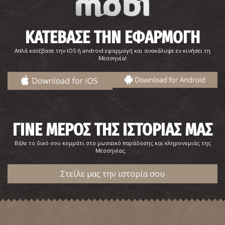
ΚΑΤΕΒΑΣΕ ΤΗΝ ΕΦΑΡΜΟΓΗ
Απλά κατέβασε την iOS ή android εφαρμογή και ανακάλυψε εν κινήσει τη
Μεσσηνία!
Η «Μάνα Ελιά» της Καλαμάτας
~1.4Km
ΙΔΙΑΙΤΕΡΕΣ ΘΕΣΕΙΣ
ΓΙΝΕ ΜΕΡΟΣ ΤΗΣ ΙΣΤΟΡΙΑΣ ΜΑΣ
Βάλε το δικό σου κομμάτι στο μωσαϊκό παράδοσης και κληρονομιάς της
Μεσσηνίας.
Στείλε μας την ιστορία σου