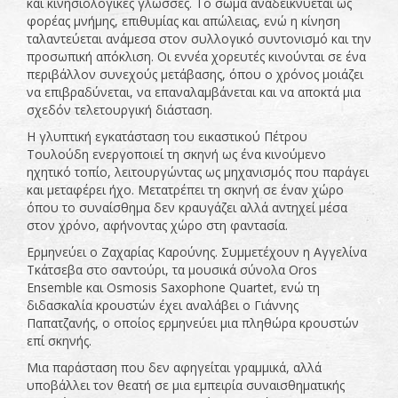
και κινησιολογικές γλώσσες. Το σώμα αναδεικνύεται ως
φορέας μνήμης, επιθυμίας και απώλειας, ενώ η κίνηση
ταλαντεύεται ανάμεσα στον συλλογικό συντονισμό και την
προσωπική απόκλιση. Οι εννέα χορευτές κινούνται σε ένα
περιβάλλον συνεχούς μετάβασης, όπου ο χρόνος μοιάζει
να επιβραδύνεται, να επαναλαμβάνεται και να αποκτά μια
σχεδόν τελετουργική διάσταση.
Η γλυπτική εγκατάσταση του εικαστικού Πέτρου
Τουλούδη ενεργοποιεί τη σκηνή ως ένα κινούμενο
ηχητικό τοπίο, λειτουργώντας ως μηχανισμός που παράγει
και μεταφέρει ήχο. Μετατρέπει τη σκηνή σε έναν χώρο
όπου το συναίσθημα δεν κραυγάζει αλλά αντηχεί μέσα
στον χρόνο, αφήνοντας χώρο στη φαντασία.
Ερμηνεύει ο Ζαχαρίας Καρούνης. Συμμετέχουν η Αγγελίνα
Τκάτσεβα στο σαντούρι, τα μουσικά σύνολα Oros
Ensemble και Osmosis Saxophone Quartet, ενώ τη
διδασκαλία κρουστών έχει αναλάβει ο Γιάννης
Παπατζανής, ο οποίος ερμηνεύει μια πληθώρα κρουστών
επί σκηνής.
Μια παράσταση που δεν αφηγείται γραμμικά, αλλά
υποβάλλει τον θεατή σε μια εμπειρία συναισθηματικής