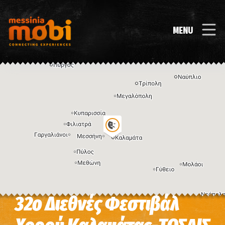
MENU
32o Διεθνές Φεστιβάλ
Η εικόνα ενδέχεται να υπόκειται σε πνευματικά δικαιώματα
Όροι