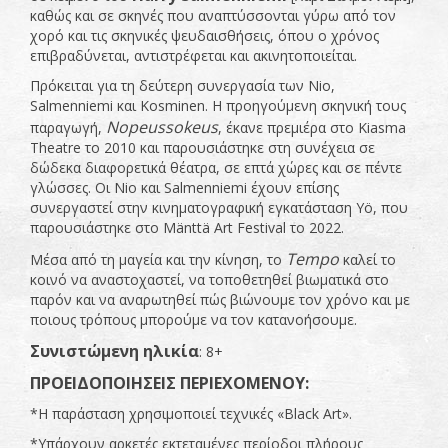
καθώς και σε σκηνές που αναπτύσσονται γύρω από τον
χορό και τις σκηνικές ψευδαισθήσεις, όπου ο χρόνος
επιβραδύνεται, αντιστρέφεται και ακινητοποιείται.
Πρόκειται για τη δεύτερη συνεργασία των Nio,
Salmenniemi και Kosminen. Η προηγούμενη σκηνική τους
Nopeussokeus
παραγωγή,
, έκανε πρεμιέρα στο Kiasma
Theatre το 2010 και παρουσιάστηκε στη συνέχεια σε
δώδεκα διαφορετικά θέατρα, σε επτά χώρες και σε πέντε
γλώσσες. Οι Nio και Salmenniemi έχουν επίσης
συνεργαστεί στην κινηματογραφική εγκατάσταση Yö, που
παρουσιάστηκε στο Mänttä Art Festival το 2022.
Tempo
Μέσα από τη μαγεία και την κίνηση, το
καλεί το
κοινό να αναστοχαστεί, να τοποθετηθεί βιωματικά στο
παρόν και να αναρωτηθεί πώς βιώνουμε τον χρόνο και με
ποιους τρόπους μπορούμε να τον κατανοήσουμε.
Συνιστώμενη ηλικία
: 8+
ΠΡΟΕΙΔΟΠΟΙΗΣΕΙΣ ΠΕΡΙΕΧΟΜΕΝΟΥ:
*Η παράσταση χρησιμοποιεί τεχνικές «Black Art».
*Υπάρχουν αρκετές εκτεταμένες περίοδοι πλήρους