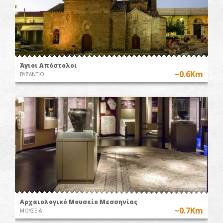
Άγιοι Απόστολοι
~0.6Km
ΒΥΖΑΝΤΙΟ
Αρχαιολογικό Μουσείο Μεσσηνίας
~0.7Km
ΜΟΥΣΕΙΑ