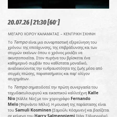
20.07.26 | 21:30 [60′]
ΜΕΓΑΡΟ ΧΟΡΟΥ ΚΑΛΑΜΑΤΑΣ – ΚΕΝΤΡΙΚΗ ΣΚΗΝΗ
Tempo
Το
είναι μια συναρπαστική εξερεύνηση του
χρόνου: της επιτάχυνσης, της επιβράδυνσης και των
στιγμών εκείνων όπου ο χρόνος μοιάζει να
ακινητοποιείται. Στον πυρήνα του βρίσκεται ένα
καθημερινό συμβάν που καθίσταται μοναδικό,
αναδεικνύοντας την ευθραυστότητα της ζωής μέσα από
στιγμές πτώσης, παραπατήματος και παρ’ ολίγον
ατυχημάτων.
Tempo
Το
σηματοδοτεί την πρώτη συνεργασία του
Kalle
ταχυδακτυλουργού και εικαστικού καλλιτέχνη
Nio
Fernando
[Κάλλε Νίο] με τον χορογράφο
Melo
[Φερνάντο Μέλο]. Η μουσική της παράστασης είναι
Samuli Kosminen
του
[Σαμούλι Κόσμινεν] και βασίζεται
Harry Salmenniemi
σε κείμενο του
[Χάρι Σάλμεννιέμι],