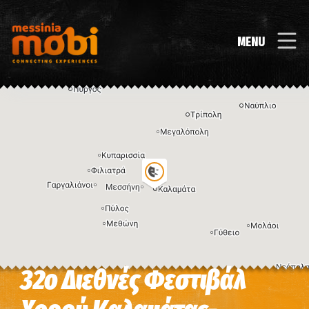
MENU
32o Διεθνές Φεστιβάλ
Η εικόνα ενδέχεται να υπόκειται σε πνευματικά δικαιώματα
Όροι