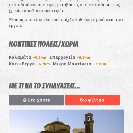
σκοταδιού και απότομες μεταβάσεις από σκοτάδι σε φως
(χωρίς στροβοσκοπικά εφέ).
*Χρησιμοποιείται ελαφριά ομίχλη καθ’ όλη τη διάρκεια του
έργου.
ΚΟΝΤΙΝΕΣ ΠΟΛΕΙΣ/ΧΩΡΙΑ
Καλαμάτα
Σπερχογεία
~0.3Km
~5.5Km
Κάτω Βέργα
Μικρή Μαντίνεια
~6.7Km
~7.1Km
ΜΕ ΤΙ ΝΑ ΤΟ ΣΥΝΔΥΑΣΕΙΣ...
6
Στο χάρτη
/6 φίλτρα