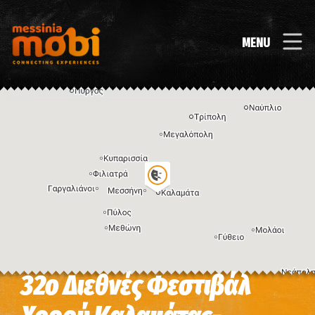
MENU
32o Διεθνές Φεστιβάλ
Η εικόνα ενδέχεται να υπόκειται σε πνευματικά δικαιώματα
Όροι