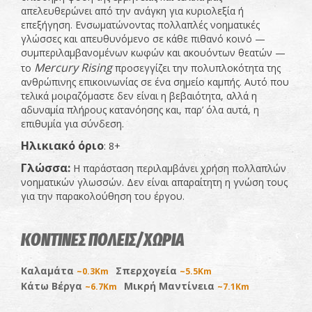
απελευθερώνει από την ανάγκη για κυριολεξία ή
επεξήγηση. Ενσωματώνοντας πολλαπλές νοηματικές
γλώσσες και απευθυνόμενο σε κάθε πιθανό κοινό —
συμπεριλαμβανομένων κωφών και ακουόντων θεατών —
Mercury Rising
το
προσεγγίζει την πολυπλοκότητα της
ανθρώπινης επικοινωνίας σε ένα σημείο καμπής. Αυτό που
τελικά μοιραζόμαστε δεν είναι η βεβαιότητα, αλλά η
αδυναμία πλήρους κατανόησης και, παρ’ όλα αυτά, η
επιθυμία για σύνδεση.
Ηλικιακό όριο
: 8+
Γλώσσα
:
Η παράσταση περιλαμβάνει χρήση πολλαπλών
νοηματικών γλωσσών. Δεν είναι απαραίτητη η γνώση τους
για την παρακολούθηση του έργου.
ΚΟΝΤΙΝΕΣ ΠΟΛΕΙΣ/ΧΩΡΙΑ
Καλαμάτα
Σπερχογεία
~0.3Km
~5.5Km
Κάτω Βέργα
Μικρή Μαντίνεια
~6.7Km
~7.1Km