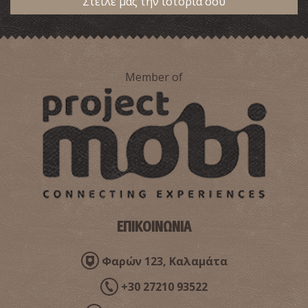
Στείλε μας την ιστορία σου
Η «Μάνα Ελιά» της Καλαμάτας
~1.4Km
ΙΔΙΑΙΤΕΡΕΣ ΘΕΣΕΙΣ
Member of
Κορδία
~2.1Km
ΠΑΡΑΛΙΕΣ
ΕΠΙΚΟΙΝΩΝΙΑ
Φαρών 123, Καλαμάτα
+30 27210 93522