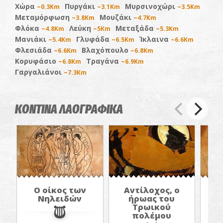
Χώρα
Πυργάκι
Μυρσινοχώρι
~0.3Km
~3.1Km
~3.5Km
Μεταμόρφωση
Μουζάκι
~3.8Km
~4.7Km
Φλόκα
Λεύκη
Μεταξάδα
~4.8Km
~5Km
~5.3Km
Μανιάκι
Γλυφάδα
Ίκλαινα
~5.4Km
~6.5Km
~6.6Km
Φλεσιάδα
Βλαχόπουλο
~6.6Km
~6.8Km
Κορυφάσιο
Τραγάνα
~6.8Km
~6.9Km
Γαργαλιάνοι
~7.3Km
ΚΟΝΤΙΝΑ ΛΑΟΓΡΑΦΙΚΑ
Ο οίκος των
Αντίλοχος, ο
Νηλειδών
ήρωας του
Τρωικού
πολέμου