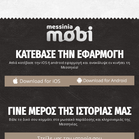
ΚΑΤΕΒΑΣΕ ΤΗΝ ΕΦΑΡΜΟΓΗ
Άποψη Πύργου Τριφυλίας, 1932
Απλά κατέβασε την iOS ή android εφαρμογή και ανακάλυψε εν κινήσει τη
Μεσσηνία!
ΓΙΝΕ ΜΕΡΟΣ ΤΗΣ ΙΣΤΟΡΙΑΣ ΜΑΣ
Βάλε το δικό σου κομμάτι στο μωσαϊκό παράδοσης και κληρονομιάς της
Μεσσηνίας.
Άποψη Φλώκας Τριφυλίας, 1932
Στείλε μας την ιστορία σου