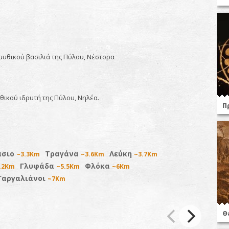
 μυθικού βασιλιά της Πύλου, Νέστορα
υθικού ιδρυτή της Πύλου, Νηλέα.
Π
άσιο
Τραγάνα
Λεύκη
~3.3Km
~3.6Km
~3.7Km
Γλυφάδα
Φλόκα
.2Km
~5.5Km
~6Km
Γαργαλιάνοι
~7Km
Θ