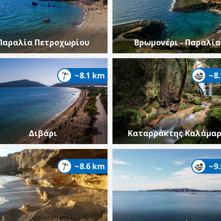
Παραλία Πετροχωρίου
Βρωμονέρι - Παραλία
~8.1 km
~8
Διβάρι
Καταρράκτης Καλάμα
~8.6 km
~9