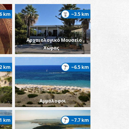
.6 km
~3.5 km
Αρχαιολογικό Μουσείο
Χώρας
.2 km
~6.5 km
Αμμόλοφοι
.1 km
~7.7 km