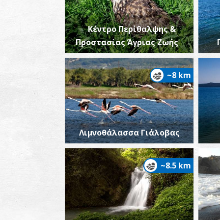
Κέντρο Περίθαλψης &
Προστασίας Άγριας Ζωής
~8 km
Λιμνοθάλασσα Γιάλοβας
~8.5 km