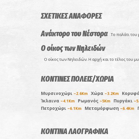
ΣΧΕΤΙΚΕΣ ΑΝΑΦΟΡΕΣ
Ανάκτορο του Νέστορα
Το παλάτι του
Ο οίκος των Νηλειδών
Ο οίκος των Νηλειδών. Η αρχή και το τέλος του μ
ΚΟΝΤΙΝΕΣ ΠΟΛΕΙΣ/ΧΩΡΙΑ
Μυρσινοχώρι
Χώρα
Κορυφ
~2.6Km
~3.2Km
Ίκλαινα
Ρωμανός
Πυργάκι
~4.1Km
~5Km
~5
Πετροχώρι
Μεταμόρφωση
~6.1Km
~6.4Km
ΚΟΝΤΙΝΑ ΛΑΟΓΡΑΦΙΚΑ