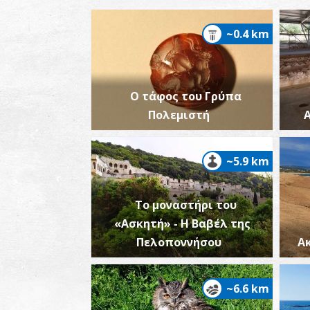
~0.4 km
Ο τάφος του Γρύπα
Πολεμιστή
~5.9 km
Το μοναστήρι του
«Ασκητή» - Η Βαβέλ της
Πελοποννήσου
Α
~6.6 km