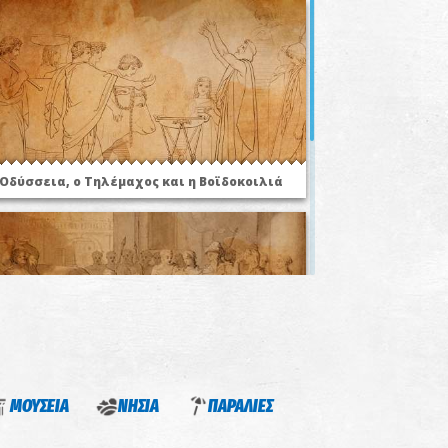
 Οδύσσεια, ο Τηλέμαχος και η Βοϊδοκοιλιά
 πρίγκηπας Θρασυμήδης
ΜΟΥΣΕΙΑ
ΝΗΣΙΑ
ΠΑΡΑΛΙΕΣ