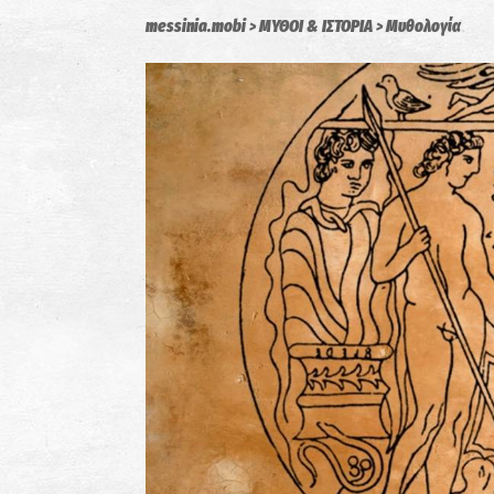
messinia.mobi
ΜΥΘΟΙ & ΙΣΤΟΡΙΑ
Μυθολογία