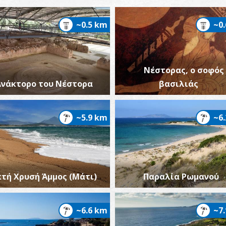
~0.5 km
~0
Νέστορας, ο σοφός
Ανάκτορο του Νέστορα
βασιλιάς
~5.9 km
~6
κτή Χρυσή Άμμος (Μάτι)
Παραλία Ρωμανού
~6.6 km
~7