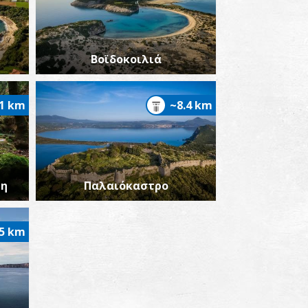
Βοϊδοκοιλιά
.1 km
~8.4 km
ρη
Παλαιόκαστρο
.5 km