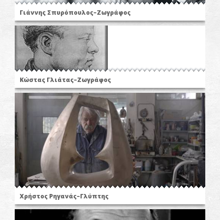
Γιάννης Σπυρόπουλος–Ζωγράφος
Κώστας Γλιάτας–Ζωγράφος
Χρήστος Ρηγανάς–Γλύπτης