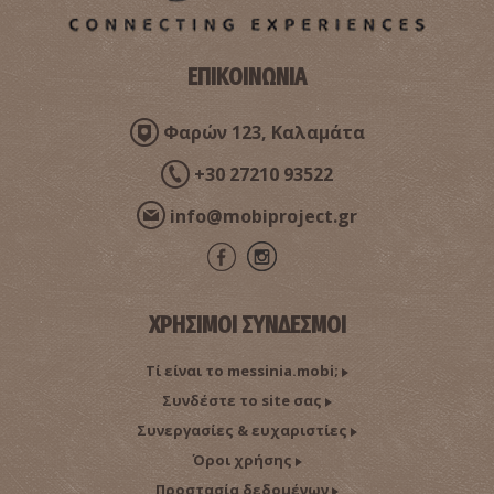
ΕΠΙΚΟΙΝΩΝΙΑ
Κώστας Καντζιλιέρης–Ερμηνευτής και ερευνητής
δημοτικών τραγουδιών
Φαρών 123, Καλαμάτα
+30 27210 93522
info@mobiproject.gr
ΧΡΗΣΙΜΟΙ ΣΥΝΔΕΣΜΟΙ
Μυρτώ Δραγώνα-Μονάχου–Ακαδημαϊκός, Καθηγήτρια
Τί είναι το messinia.mobi;
φιλοσοφίας
Συνδέστε το site σας
Συνεργασίες & ευχαριστίες
Όροι χρήσης
Προστασία δεδομένων