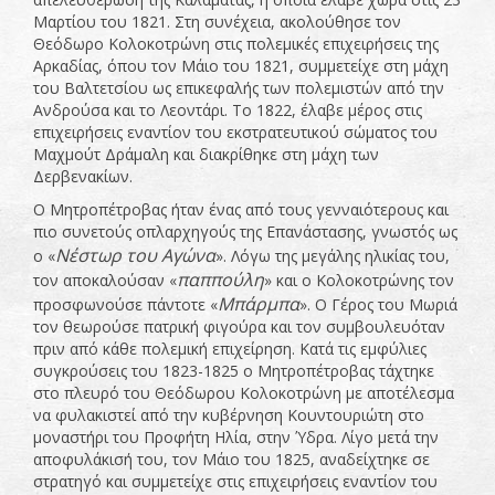
Μαρτίου του 1821. Στη συνέχεια, ακολούθησε τον
Θεόδωρο Κολοκοτρώνη στις πολεμικές επιχειρήσεις της
Αρκαδίας, όπου τον Μάιο του 1821, συμμετείχε στη μάχη
του Βαλτετσίου ως επικεφαλής των πολεμιστών από την
Ανδρούσα και το Λεοντάρι. Το 1822, έλαβε μέρος στις
επιχειρήσεις εναντίον του εκστρατευτικού σώματος του
Μαχμούτ Δράμαλη και διακρίθηκε στη μάχη των
Δερβενακίων.
Ο Μητροπέτροβας ήταν ένας από τους γενναιότερους και
πιο συνετούς οπλαρχηγούς της Επανάστασης, γνωστός ως
Νέστωρ του Αγώνα
ο «
». Λόγω της μεγάλης ηλικίας του,
παππούλη
τον αποκαλούσαν «
» και ο Κολοκοτρώνης τον
Μπάρμπα
προσφωνούσε πάντοτε «
». Ο Γέρος του Μωριά
τον θεωρούσε πατρική φιγούρα και τον συμβουλευόταν
πριν από κάθε πολεμική επιχείρηση. Κατά τις εμφύλιες
συγκρούσεις του 1823-1825 ο Μητροπέτροβας τάχτηκε
στο πλευρό του Θεόδωρου Κολοκοτρώνη με αποτέλεσμα
να φυλακιστεί από την κυβέρνηση Κουντουριώτη στο
μοναστήρι του Προφήτη Ηλία, στην Ύδρα. Λίγο μετά την
αποφυλάκισή του, τον Μάιο του 1825, αναδείχτηκε σε
στρατηγό και συμμετείχε στις επιχειρήσεις εναντίον του