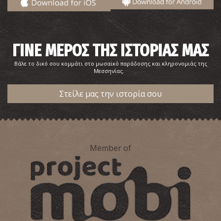
Βελισσάριος Κορένσιος–Ζωγράφος
ΓΙΝΕ ΜΕΡΟΣ ΤΗΣ ΙΣΤΟΡΙΑΣ ΜΑΣ
Βάλε το δικό σου κομμάτι στο μωσαϊκό παράδοσης και κληρονομιάς της
Μεσσηνίας.
Στείλε μας την ιστορία σου
Ιωάννης Λιαράκος-Ο ηρωικός αγωνιστής της
Επανάστασης του 1821
Member of