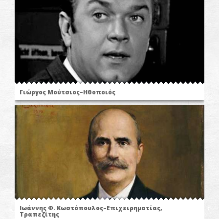
Γιώργος Μούτσιος–Ηθοποιός
Ιωάννης Φ. Κωστόπουλος–Επιχειρηματίας,
Τραπεζίτης