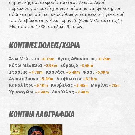
σημαντικής συνεισφοράς του στον Αγώνα. Αφού
παρέμεινε για αρκετό χρονικό διάστημα στη φυλακή, του
δόθηκε αμνηστία και ακολούθως επέστρεψε στη γενέτειρά
του. Απεβίωσε στην Άνω Γαράντζα (Άνω Μέλπεια) στις 12
Μαρτίου του 1838, σε ηλικία 92 ετών.
ΚΟΝΤΙΝΕΣ ΠΟΛΕΙΣ/ΧΩΡΙΑ
Άνω Μέλπεια
Άγιος Αθανάσιος
~0.1Km
~0.7Km
Κάτω Μέλπεια
Σύρριζο
~2.9Km
~3.6Km
Στάσιμο
Καρνάσι
Ψάρι
~4.7Km
~5.4Km
~5.9Km
Αγριλόβουνο
Διαβολίτσι
~5.9Km
~6.1Km
Κακαλέτρι
Κούβελας
Μαρίνα
~6.1Km
~6.4Km
~7Km
Χρυσοχώρι
Δεσύλλας
~7.4Km
~7.4Km
ΚΟΝΤΙΝΑ ΛΑΟΓΡΑΦΙΚΑ