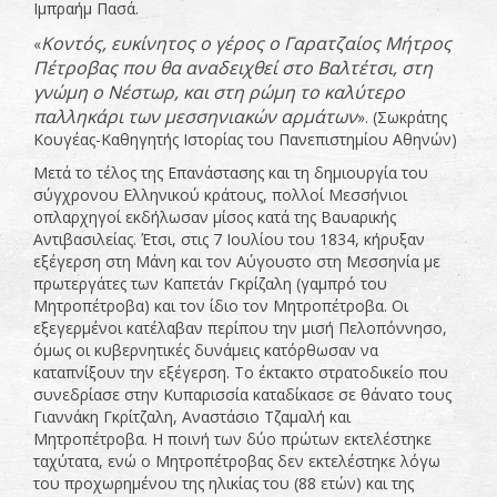
Ιμπραήμ Πασά.
Κοντός, ευκίνητος ο γέρος ο Γαρατζαίος Μήτρος
«
Πέτροβας που θα αναδειχθεί στο Βαλτέτσι, στη
γνώμη ο Νέστωρ, και στη ρώμη το καλύτερο
παλληκάρι των μεσσηνιακών αρμάτων
». (Σωκράτης
Κουγέας-Καθηγητής Ιστορίας του Πανεπιστημίου Αθηνών)
Μετά το τέλος της Επανάστασης και τη δημιουργία του
σύγχρονου Ελληνικού κράτους, πολλοί Μεσσήνιοι
οπλαρχηγοί εκδήλωσαν μίσος κατά της Βαυαρικής
Αντιβασιλείας. Έτσι, στις 7 Ιουλίου του 1834, κήρυξαν
εξέγερση στη Μάνη και τον Αύγουστο στη Μεσσηνία με
πρωτεργάτες των Καπετάν Γκρίζαλη (γαμπρό του
Μητροπέτροβα) και τον ίδιο τον Μητροπέτροβα. Οι
εξεγερμένοι κατέλαβαν περίπου την μισή Πελοπόννησο,
όμως οι κυβερνητικές δυνάμεις κατόρθωσαν να
καταπνίξουν την εξέγερση. Το έκτακτο στρατοδικείο που
συνεδρίασε στην Κυπαρισσία καταδίκασε σε θάνατο τους
Γιαννάκη Γκρίτζαλη, Αναστάσιο Τζαμαλή και
Μητροπέτροβα. Η ποινή των δύο πρώτων εκτελέστηκε
ταχύτατα, ενώ ο Μητροπέτροβας δεν εκτελέστηκε λόγω
του προχωρημένου της ηλικίας του (88 ετών) και της