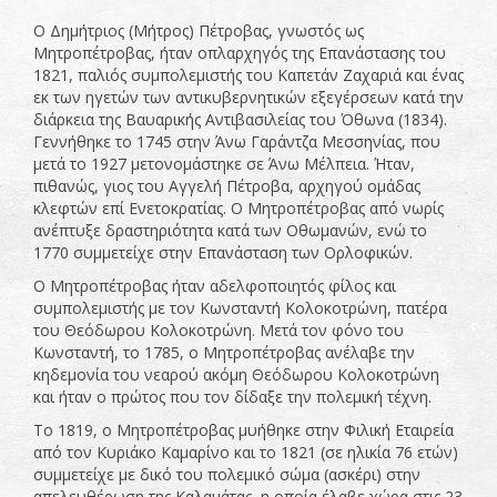
Ο Δημήτριος (Μήτρος) Πέτροβας, γνωστός ως
Μητροπέτροβας, ήταν οπλαρχηγός της Επανάστασης του
1821, παλιός συμπολεμιστής του Καπετάν Ζαχαριά και ένας
εκ των ηγετών των αντικυβερνητικών εξεγέρσεων κατά την
διάρκεια της Βαυαρικής Αντιβασιλείας του Όθωνα (1834).
Γεννήθηκε το 1745 στην Άνω Γαράντζα Μεσσηνίας, που
μετά το 1927 μετονομάστηκε σε Άνω Μέλπεια. Ήταν,
πιθανώς, γιος του Αγγελή Πέτροβα, αρχηγού ομάδας
κλεφτών επί Ενετοκρατίας. Ο Μητροπέτροβας από νωρίς
ανέπτυξε δραστηριότητα κατά των Οθωμανών, ενώ το
1770 συμμετείχε στην Επανάσταση των Ορλοφικών.
Ο Μητροπέτροβας ήταν αδελφοποιητός φίλος και
συμπολεμιστής με τον Κωνσταντή Κολοκοτρώνη, πατέρα
του Θεόδωρου Κολοκοτρώνη. Μετά τον φόνο του
Κωνσταντή, το 1785, ο Μητροπέτροβας ανέλαβε την
κηδεμονία του νεαρού ακόμη Θεόδωρου Κολοκοτρώνη
και ήταν ο πρώτος που τον δίδαξε την πολεμική τέχνη.
Το 1819, ο Μητροπέτροβας μυήθηκε στην Φιλική Εταιρεία
από τον Κυριάκο Καμαρίνο και το 1821 (σε ηλικία 76 ετών)
συμμετείχε με δικό του πολεμικό σώμα (ασκέρι) στην
απελευθέρωση της Καλαμάτας, η οποία έλαβε χώρα στις 23