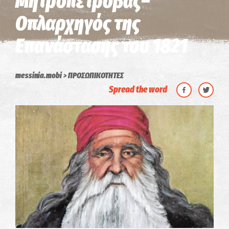
Μητροπέτροβας–
Οπλαρχηγός της
Επανάστασης του 1821
messinia.mobi
ΠΡΟΣΩΠΙΚΟΤΗΤΕΣ
Spread the word