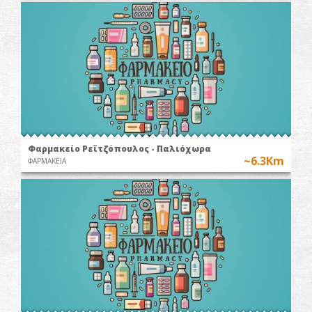
Φαρμακείο Ρεϊτζόπουλος - Παλιόχωρα
~6.3Km
ΦΑΡΜΑΚΕΙΑ