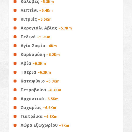
Κάλυβες
~5.3Km
Λεπτίνι
~5.4Km
Κιτριές
~5.5Km
Ακρογιάλι Αβίας
~5.7Km
Πεδινό
~5.9Km
Αγία Σοφία
~6Km
Καρδαμύλη
~6.2Km
Αβία
~6.3Km
Τσέρια
~6.3Km
Καταφύγιο
~6.3Km
Πετροβούνι
~6.4Km
Αρχοντικό
~6.5Km
Ζαχαρίας
~6.6Km
Γιατρέικα
~6.8Km
Χώρα Εξωχωρίου
~7Km