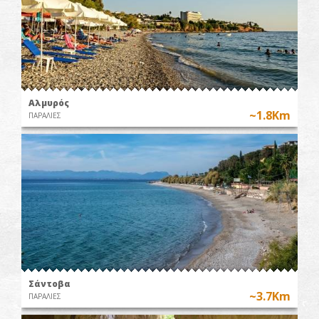
Αλμυρός
~1.8Km
ΠΑΡΑΛΙΕΣ
Σάντοβα
~3.7Km
ΠΑΡΑΛΙΕΣ