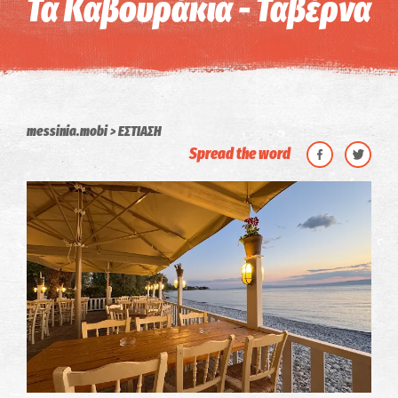
Τα Καβουράκια - Ταβέρνα
messinia.mobi
ΕΣΤΙΑΣΗ
Spread the word