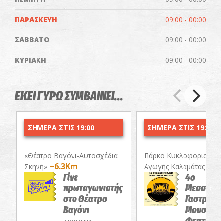
ΠΑΡΑΣΚΕΥΗ
09:00 - 00:00
ΣΑΒΒΑΤΟ
09:00 - 00:00
ΚΥΡΙΑΚΗ
09:00 - 00:00
ΕΚΕΙ ΓΥΡΩ ΣΥΜΒΑΙΝΕΙ...
ΣΗΜΕΡΑ ΣΤΙΣ 19:00
ΣΗΜΕΡΑ ΣΤΙΣ 19:30
«Θέατρο Βαγόνι-Αυτοσχέδια
Πάρκο Κυκλοφοριακής
~6.3Km
~6.
Σκηνή»
Αγωγής Καλαμάτας
Γίνε
4ο
πρωταγωνιστής
Μεσσηνι
στο Θέατρο
Γαστρονο
Βαγόνι
Μουσικό
Φεστιβά