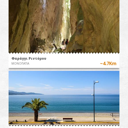
Φαράγγι Ριντόμου
~4.7Km
ΜΟΝΟΠΑΤΙΑ