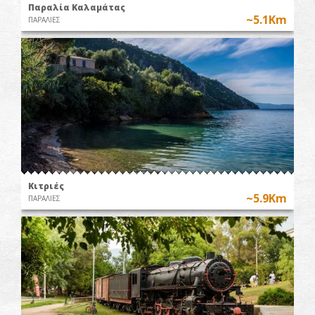
Παραλία Καλαμάτας
~5.1Km
ΠΑΡΑΛΙΕΣ
Κιτριές
~5.9Km
ΠΑΡΑΛΙΕΣ