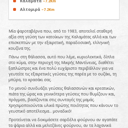
Καλαμάτα
~7.2Km
Αλτομιρά
~7.2Km
Μία ψαροταβέρνα που, από το 1983, αποτελεί σταθερή
αξία στη γεύση των κατοίκων της Καλαμάτας αλλά και των
επισκεπτών με την εξαιρετική, παραδοσιακή, ελληνική
κουζίνα της.
Πάνω στη θάλασσα, αυτό που λέμε, κυριολεκτικά, δίπλα
στο κύμα, στην περιοχή της Μικρής Μαντίνειας, διαθέτει
ξαπλώστρες και ένα πολύ ευχάριστο περιβάλλον για να
γευτείτε τις εξαιρετικές γεύσεις της παρέα με το ουζάκι, τη
μπύρα, το κρασάκι σας.
Το μενού συνδυάζει γεύσεις θαλασσινών και κρεατικών,
πιάτα της ώρας και γενικότερα γεύσεις που θυμίζουν και,
πράγματι, βασίζονται στις συνταγές της μαμάς.
Χρησιμοποιούνται υλικά πρώτης ποιότητας που κάνουν το
γευστικό αποτέλεσμα... μοναδικό!
Προτείνεται να δοκιμάσετε σαρδέλα φούρνου αν αγαπάτε
τα ψάρια αλλά και μελιτζάνες φούρνου, αν τα λαχανικά