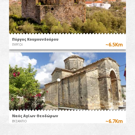
Πύργος Κουμουνδούρου
~6.5Km
ΠΥΡΓΟΙ
Ναός Αγίων Θεοδώρων
~6.7Km
ΒΥΖΑΝΤΙΟ